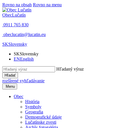
Rovno na obsah
Rovno na menu
Obec
Lučatín
0911 765 830
obeclucatin@lucatin.eu
SK
Slovensky
SK
Slovensky
EN
English
Hľadaný výraz
Hľadať
rozšírené vyhľadávanie
Menu
Obec
História
Symboly
Geografia
Demografické údaje
Lučatínske zvesti
Archív fotogaléria