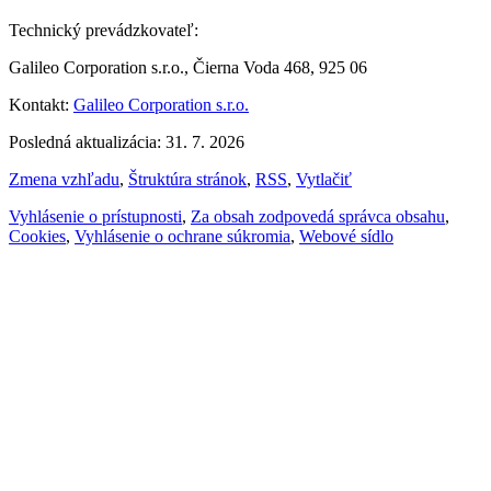
Technický prevádzkovateľ:
Galileo Corporation s.r.o., Čierna Voda 468, 925 06
Kontakt:
Galileo Corporation s.r.o.
Posledná aktualizácia: 31. 7. 2026
Zmena vzhľadu
,
Štruktúra stránok
,
RSS
,
Vytlačiť
Vyhlásenie o prístupnosti
,
Za obsah zodpovedá správca obsahu
,
Cookies
,
Vyhlásenie o ochrane súkromia
,
Webové sídlo