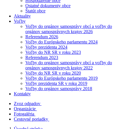
Hospodárenie obce
Ostatné dokumenty obce
Štatút obce
Aktuality
Voľby
Voľby do orgánov samosprávy obcí a voľby do
orgánov samosprávnych krajov 2026
Referendum 2026
Voľby do Európskeho parlamentu 2024
Voľby prezidenta 2024
Voľby do NR SR v roku 2023
Referendum 2023
Voľby do orgánov samosprávy obcí a voľby do
orgánov samosprávnych krajov 2022
Voľby do NR SR v roku 2020
Voľby do Európskeho parlamentu 2019
Voľby prezidenta SR v roku 2019
Voľby do orgánov samosprávy 2018
Kontakty
Zvoz odpadov
Organizácie
Fotogaléria
Cestovné poriadky
Úvodná stránka