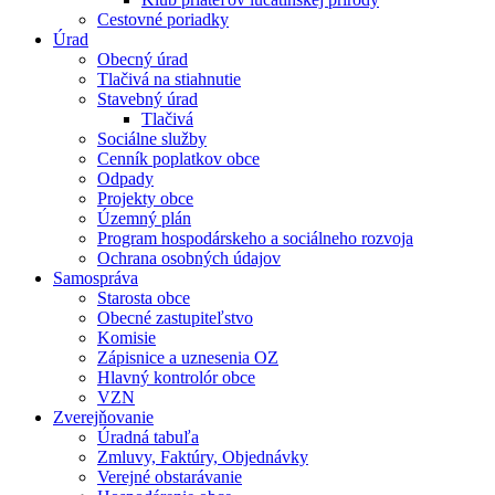
Cestovné poriadky
Úrad
Obecný úrad
Tlačivá na stiahnutie
Stavebný úrad
Tlačivá
Sociálne služby
Cenník poplatkov obce
Odpady
Projekty obce
Územný plán
Program hospodárskeho a sociálneho rozvoja
Ochrana osobných údajov
Samospráva
Starosta obce
Obecné zastupiteľstvo
Komisie
Zápisnice a uznesenia OZ
Hlavný kontrolór obce
VZN
Zverejňovanie
Úradná tabuľa
Zmluvy, Faktúry, Objednávky
Verejné obstarávanie