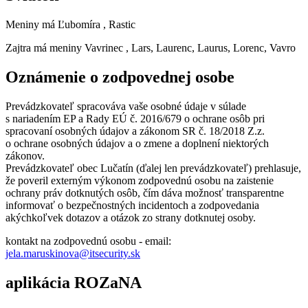
Meniny má
Ľubomíra
, Rastic
Zajtra má meniny
Vavrinec
, Lars, Laurenc, Laurus, Lorenc, Vavro
Oznámenie o zodpovednej osobe
Prevádzkovateľ spracováva vaše osobné údaje v súlade
s nariadením EP a Rady EÚ č. 2016/679 o ochrane osôb pri
spracovaní osobných údajov a zákonom SR č. 18/2018 Z.z.
o ochrane osobných údajov a o zmene a doplnení niektorých
zákonov.
Prevádzkovateľ obec Lučatín (ďalej len prevádzkovateľ) prehlasuje,
že poveril externým výkonom zodpovednú osobu na zaistenie
ochrany práv dotknutých osôb, čím dáva možnosť transparentne
informovať o bezpečnostných incidentoch a zodpovedania
akýchkoľvek dotazov a otázok zo strany dotknutej osoby.
kontakt na zodpovednú osobu - email:
jela.maruskinova@itsecurity.sk
aplikácia ROZaNA