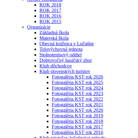
ROK 2018
ROK 2017
ROK 2016
ROK 2015
Organizácie
Základná škola
Materská škola
Obecná knižnica v Lučatíne
Telovýchovná jednota
Stolnotenisový oddiel
Dobrovoľný hasičský zbor
Klub dôchodcov
Klub slovenských turistov
Fotogaléria KST rok 2026
Fotogaléria KST rok 2025
Fotogaléria KST rok 2024
Fotogaléria KST rok 2023
Fotogaléria KST rok 2022
Fotogaléria KST rok 2021
Fotogaléria KST rok 2020
Fotogaléria KST rok 2019
Fotogaléria KST rok 2018
Fotogaléria KST rok 2017
Fotogaléria KST rok 2016
Klub priateľov lučatínskej prírody