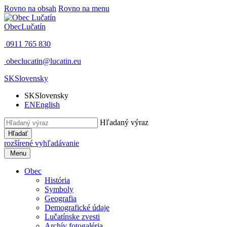
Rovno na obsah
Rovno na menu
Obec
Lučatín
0911 765 830
obeclucatin@lucatin.eu
SK
Slovensky
SK
Slovensky
EN
English
Hľadaný výraz
Hľadať
rozšírené vyhľadávanie
Menu
Obec
História
Symboly
Geografia
Demografické údaje
Lučatínske zvesti
Archív fotogaléria