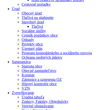
Cestovné poriadky
Úrad
Obecný úrad
Tlačivá na stiahnutie
Stavebný úrad
Tlačivá
Sociálne služby
Cenník poplatkov obce
Odpady
Projekty obce
Územný plán
Program hospodárskeho a sociálneho rozvoja
Ochrana osobných údajov
Samospráva
Starosta obce
Obecné zastupiteľstvo
Komisie
Zápisnice a uznesenia OZ
Hlavný kontrolór obce
VZN
Zverejňovanie
Úradná tabuľa
Zmluvy, Faktúry, Objednávky
Verejné obstarávanie