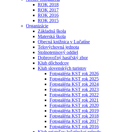
ROK 2018
ROK 2017
ROK 2016
ROK 2015
Organizácie
Základná škola
Materská škola
Obecná knižnica v Lučatíne
Telovýchovná jednota
Stolnotenisový oddiel
Dobrovoľný hasičský zbor
Klub dôchodcov
Klub slovenských turistov
Fotogaléria KST rok 2026
Fotogaléria KST rok 2025
Fotogaléria KST rok 2024
Fotogaléria KST rok 2023
Fotogaléria KST rok 2022
Fotogaléria KST rok 2021
Fotogaléria KST rok 2020
Fotogaléria KST rok 2019
Fotogaléria KST rok 2018
Fotogaléria KST rok 2017
Fotogaléria KST rok 2016
Klub priateľov lučatínskej prírody