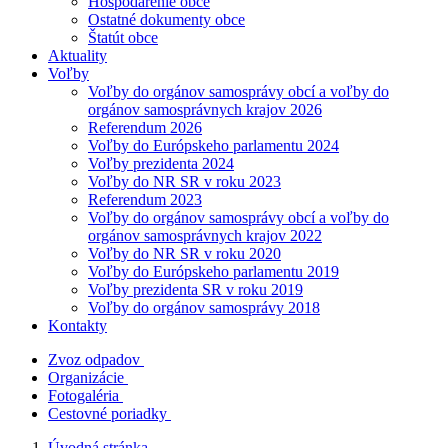
Hospodárenie obce
Ostatné dokumenty obce
Štatút obce
Aktuality
Voľby
Voľby do orgánov samosprávy obcí a voľby do
orgánov samosprávnych krajov 2026
Referendum 2026
Voľby do Európskeho parlamentu 2024
Voľby prezidenta 2024
Voľby do NR SR v roku 2023
Referendum 2023
Voľby do orgánov samosprávy obcí a voľby do
orgánov samosprávnych krajov 2022
Voľby do NR SR v roku 2020
Voľby do Európskeho parlamentu 2019
Voľby prezidenta SR v roku 2019
Voľby do orgánov samosprávy 2018
Kontakty
Zvoz odpadov
Organizácie
Fotogaléria
Cestovné poriadky
Úvodná stránka