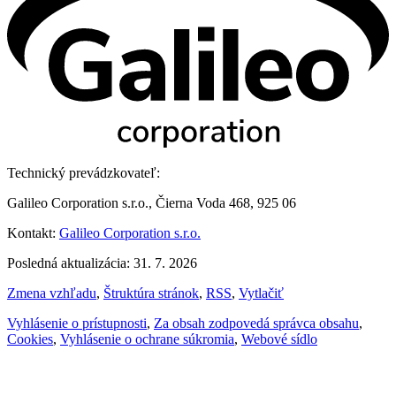
Technický prevádzkovateľ:
Galileo Corporation s.r.o., Čierna Voda 468, 925 06
Kontakt:
Galileo Corporation s.r.o.
Posledná aktualizácia: 31. 7. 2026
Zmena vzhľadu
,
Štruktúra stránok
,
RSS
,
Vytlačiť
Vyhlásenie o prístupnosti
,
Za obsah zodpovedá správca obsahu
,
Cookies
,
Vyhlásenie o ochrane súkromia
,
Webové sídlo