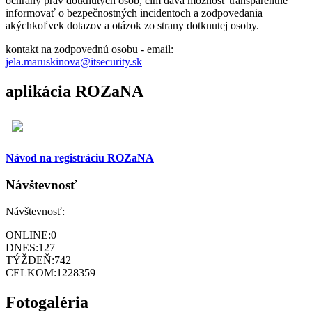
ochrany práv dotknutých osôb, čím dáva možnosť transparentne
informovať o bezpečnostných incidentoch a zodpovedania
akýchkoľvek dotazov a otázok zo strany dotknutej osoby.
kontakt na zodpovednú osobu - email:
jela.maruskinova@itsecurity.sk
aplikácia ROZaNA
Návod na registráciu ROZaNA
Návštevnosť
Návštevnosť:
ONLINE:
0
DNES:
127
TÝŽDEŇ:
742
CELKOM:
1228359
Fotogaléria