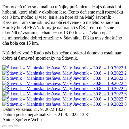
Druhý deň ráno sme mali na raňajky praženicu, ale aj s domácimi
hríbami, ktoré rástli v okolitom lese. Tento deň sme mali rozcvičku
cca 3 km, možno aj viac, len a len hore až na Malý Javorník -
Kasárne. Tam sme išli tiež na občerstvenie do malého zariadenia –
Horský hotel FRAN, ktorý je na hranici s ČR. Tento deň sme
ukončili návratom na chatu cca o 13.00 h. a zastávkou opäť
na mimoriadne dobrej zmrzline v Štiavniku. Dĺžka trasy dnešného
dňa bola cca 15 km.
Náš dobrý vodič Rudo nás bezpečne doviezol domov a ostali nám
dobré aj úsmevné spomienky na Štiavnik.
Dátum vloženia:
21. 9. 2022 13:27
Dátum poslednej aktualizácie:
21. 9. 2022 13:31
Autor:
Správce Webu