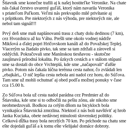
Štiavnik sme konečne trafili aj k našej hostiteľke Veronike. Na chate
nás čakal čerstvo uvarený guľáš, ktorý nám navarila Veronika
s priateľom Paľkom. Veľmi nás prekvapilo milé privítanie aj
s prípitkom. Pre niektorých z nás výhoda, pre niektorých nie, ale
nebol tam signál!!!
Prvý deň sme mali naplánovanú trasu z chaty dolu dedinou (7 km),
cez Hvozdnicu až ku Váhu. Prešli sme okolo vodnej nádrže
Mikšová a ďalej popri Hričovskom kanáli až do Považskej Teplej.
Viacerým sa žiadalo pivko, tak sme sa tam zdržali a zároveň si
oddýchli. Pokračovali sme Manínskou tiesňavou - skutočne
zaujímavá prírodná lokalita. Po úzkych cestách a v stálom stúpaní
sme sa dostali do obce Vrchteplá, kde sme „načapovali“ ďalšie
pivko. Potom nás čakala lúčna terénna cesta nahor, čo zvládali len
„ebajkári„. O nič lepšia cesta nebola ani nadol cez horu, do Súľova.
Tam sme už mohli ochutnať aj obed podľa možnej ponuky v čase
cca 15.00 h.
Zo Súľova bola už cesta nadol parádna cez Predmier až do
Štiavnika, kde sme si to odbočili na pešiu zónu, ale nikoho sme
neobmedzovali. Bodkou za celým dňom na bicykloch bola
vynikajúca Štiavnická zmrzlina. Niektorí z nás boli navštíviť aj hrob
Janka Kuciaka, obete nedávnej minulosti slovenskej politiky.
Celková dĺžka trasy bola necelých 70 km. Po príchode na chatu sme
ešte dojedali guľáš a k tomu ešte všelijaké domáce dobroty.