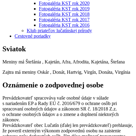
Fotogaléria KST rok 2020
Fotogaléria KST rok 2019
Fotogaléria KST rok 2018
Fotogaléria KST rok 2017
Fotogaléria KST rok 2016
Klub priateľov lučatínskej prírody
Cestovné poriadky
Sviatok
Meniny má
Štefánia
, Kajetán, Afra, Afrodita, Kajetána, Štefana
Zajtra má meniny
Oskár
, Donát, Hartvig, Virgín, Donáta, Virgínia
Oznámenie o zodpovednej osobe
Prevádzkovateľ spracováva vaše osobné údaje v súlade
s nariadením EP a Rady EÚ č. 2016/679 o ochrane osôb pri
spracovaní osobných údajov a zákonom SR č. 18/2018 Z.z.
o ochrane osobných údajov a o zmene a doplnení niektorých
zákonov.
Prevádzkovateľ obec Lučatín (ďalej len prevádzkovateľ) prehlasuje,
že poveril externým výkonom zodpovednú osobu na zaistenie