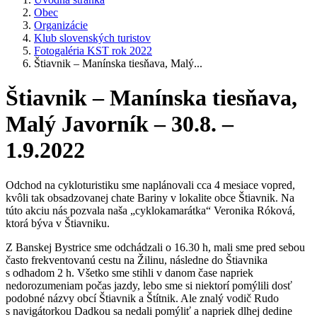
Obec
Organizácie
Klub slovenských turistov
Fotogaléria KST rok 2022
Štiavnik – Manínska tiesňava, Malý...
Štiavnik – Manínska tiesňava,
Malý Javorník – 30.8. –
1.9.2022
Odchod na cykloturistiku sme naplánovali cca 4 mesiace vopred,
kvôli tak obsadzovanej chate Bariny v lokalite obce Štiavnik. Na
túto akciu nás pozvala naša „cyklokamarátka“ Veronika Róková,
ktorá býva v Štiavniku.
Z Banskej Bystrice sme odchádzali o 16.30 h, mali sme pred sebou
často frekventovanú cestu na Žilinu, následne do Štiavnika
s odhadom 2 h. Všetko sme stihli v danom čase napriek
nedorozumeniam počas jazdy, lebo sme si niektorí pomýlili dosť
podobné názvy obcí Štiavnik a Štítnik. Ale znalý vodič Rudo
s navigátorkou Dadkou sa nedali pomýliť a napriek dlhej dedine