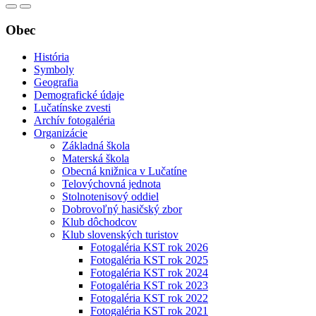
Obec
História
Symboly
Geografia
Demografické údaje
Lučatínske zvesti
Archív fotogaléria
Organizácie
Základná škola
Materská škola
Obecná knižnica v Lučatíne
Telovýchovná jednota
Stolnotenisový oddiel
Dobrovoľný hasičský zbor
Klub dôchodcov
Klub slovenských turistov
Fotogaléria KST rok 2026
Fotogaléria KST rok 2025
Fotogaléria KST rok 2024
Fotogaléria KST rok 2023
Fotogaléria KST rok 2022
Fotogaléria KST rok 2021