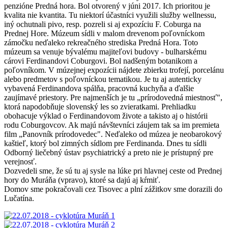
penzióne Predná hora. Bol otvorený v júni 2017. Ich prioritou je
kvalita nie kvantita. Tu niektorí účastníci využili služby wellnessu,
iný ochutnali pivo, resp. pozreli si aj expozíciu F. Coburga na
Prednej Hore. Múzeum sídli v malom drevenom poľovníckom
zámočku neďaleko rekreačného strediska Predná Hora. Toto
múzeum sa venuje bývalému majiteľovi budovy - bulharskému
cárovi Ferdinandovi Coburgovi. Bol nadšeným botanikom a
poľovníkom. V múzejnej expozícii nájdete zbierku trofejí, porcelánu
alebo predmetov s poľovníckou tematikou. Je tu aj autenticky
vybavená Ferdinandova spálňa, pracovná kuchyňa a ďalšie
zaujímavé priestory. Pre najmenších je tu „prírodovedná miestnosť",
ktorá napodobňuje slovenský les so zvieratkami. Prehliadku
obohacuje výklad o Ferdinandovom živote a takisto aj o histórii
rodu Coburgovcov. Ak majú návštevníci záujem tak sa im premieta
film „Panovník prírodovedec". Neďaleko od múzea je neobarokový
kaštieľ, ktorý bol zimných sídlom pre Ferdinanda. Dnes tu sídli
Odborný liečebný ústav psychiatrický a preto nie je prístupný pre
verejnosť.
Dozvedeli sme, že sú tu aj sysle na lúke pri hlavnej ceste od Prednej
hory do Muráňa (vpravo), ktoré sa dajú aj kŕmiť.
Domov sme pokračovali cez Tisovec a plní zážitkov sme dorazili do
Lučatína.