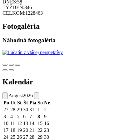
DNES:
58
TÝŽDEŇ:
846
CELKOM:
1228463
Fotogaléria
Náhodná fotogaléria
Kalendár
August
2026
Po
Ut
St
Št
Pia
So
Ne
27
28
29
30
31
1
2
3
4
5
6
7
8
9
10
11
12
13
14
15
16
17
18
19
20
21
22
23
24
25
26
27
28
29
30