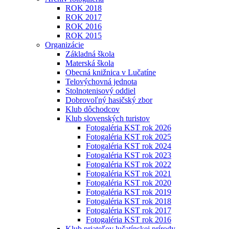
ROK 2018
ROK 2017
ROK 2016
ROK 2015
Organizácie
Základná škola
Materská škola
Obecná knižnica v Lučatíne
Telovýchovná jednota
Stolnotenisový oddiel
Dobrovoľný hasičský zbor
Klub dôchodcov
Klub slovenských turistov
Fotogaléria KST rok 2026
Fotogaléria KST rok 2025
Fotogaléria KST rok 2024
Fotogaléria KST rok 2023
Fotogaléria KST rok 2022
Fotogaléria KST rok 2021
Fotogaléria KST rok 2020
Fotogaléria KST rok 2019
Fotogaléria KST rok 2018
Fotogaléria KST rok 2017
Fotogaléria KST rok 2016
Klub priateľov lučatínskej prírody