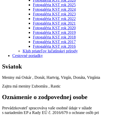
Fotogaléria KST rok 2026
Fotogaléria KST rok 2025
Fotogaléria KST rok 2024
Fotogaléria KST rok 2023
Fotogaléria KST rok 2022
Fotogaléria KST rok 2021
Fotogaléria KST rok 2020
Fotogaléria KST rok 2019
Fotogaléria KST rok 2018
Fotogaléria KST rok 2017
Fotogaléria KST rok 2016
Klub priateľov lučatínskej prírody
Cestovné poriadky
Sviatok
Meniny má
Oskár
, Donát, Hartvig, Virgín, Donáta, Virgínia
Zajtra má meniny
Ľubomíra
, Rastic
Oznámenie o zodpovednej osobe
Prevádzkovateľ spracováva vaše osobné údaje v súlade
s nariadením EP a Rady EÚ č. 2016/679 o ochrane osôb pri