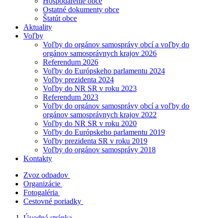
Hospodárenie obce
Ostatné dokumenty obce
Štatút obce
Aktuality
Voľby
Voľby do orgánov samosprávy obcí a voľby do
orgánov samosprávnych krajov 2026
Referendum 2026
Voľby do Európskeho parlamentu 2024
Voľby prezidenta 2024
Voľby do NR SR v roku 2023
Referendum 2023
Voľby do orgánov samosprávy obcí a voľby do
orgánov samosprávnych krajov 2022
Voľby do NR SR v roku 2020
Voľby do Európskeho parlamentu 2019
Voľby prezidenta SR v roku 2019
Voľby do orgánov samosprávy 2018
Kontakty
Zvoz odpadov
Organizácie
Fotogaléria
Cestovné poriadky
Úvodná stránka