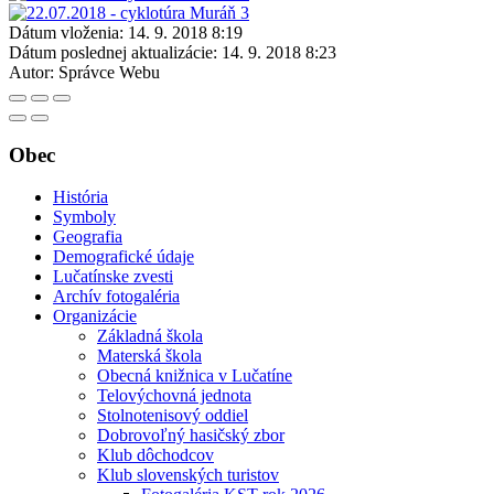
Dátum vloženia:
14. 9. 2018 8:19
Dátum poslednej aktualizácie:
14. 9. 2018 8:23
Autor:
Správce Webu
Obec
História
Symboly
Geografia
Demografické údaje
Lučatínske zvesti
Archív fotogaléria
Organizácie
Základná škola
Materská škola
Obecná knižnica v Lučatíne
Telovýchovná jednota
Stolnotenisový oddiel
Dobrovoľný hasičský zbor
Klub dôchodcov
Klub slovenských turistov