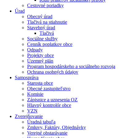
Cestovné poriadky
Úrad
Obecný úrad
Tlačivá na stiahnutie
Stavebný úrad
Tlačivá
Sociálne služby
Cenník poplatkov obce
Odpady
Projekty obce
Územný plán
Program hospodárskeho a sociálneho rozvoja
Ochrana osobných údajov
Samospráva
Starosta obce
Obecné zastupiteľstvo
Komisie
Zápisnice a uznesenia OZ
Hlavný kontrolór obce
VZN
Zverejňovanie
Úradná tabuľa
Zmluvy, Faktúry, Objednávky
Verejné obstarávanie