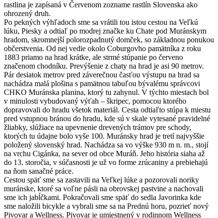
rastlina je zapísaná v Červenom zozname rastlín Slovenska ako
ohrozený druh.
Po pekných výhľadoch sme sa vrátili tou istou cestou na Veľkú
lúku, Piesky a odtiaľ po modrej značke ku Chate pod Muránskym
hradom, skromnejší polorozpadnutý domček, so základnou ponukou
občerstvenia. Od nej vedie okolo Coburgovho pamätníka z roku
1883 priamo na hrad krátke, ale strmé stúpanie po červeno
značenom chodníku. Prevýšenie z chaty na hrad je asi 90 metrov.
Pár desiatok metrov pred záverečnou časťou výstupu na hrad sa
nachádza malá plošina s pamätnou tabuľou bývalému správcovi
CHKO Muránska planina, ktorý tu zahynul. V týchto miestach bol
v minulosti vybudovaný výťah – škripec, pomocou ktorého
dopravovali do hradu všetok materiál. Cesta odtiaľto stúpa k miestu
pred vstupnou bránou do hradu, kde sú v skale vytesané pravidelné
žliabky, slúžiace na upevnenie drevených trámov pre schody,
ktorých tu údajne bolo vyše 100. Muránsky hrad je tretí najvyššie
položený slovenský hrad. Nachádza sa vo výške 930 m n. m., stojí
na vrchu Cigánka, na sever od obce Muráň. Jeho história siaha až
do 13. storočia, v súčasnosti je už vo forme zrúcaniny a prebiehajú
na ňom sanačné práce.
Cestou späť sme sa zastavili na Veľkej lúke a pozorovali noriky
muránske, ktoré sa voľne pásli na obrovskej pastvine a nachovali
sme ich jabĺčkami. Pokračovali sme späť do sedla Javorinka kde
sme naložili bicykle a vybrali sme sa na Prednú horu, pozrieť nový
Pivovar a Wellness. Pivovar je umiestnený v rodinnom Wellness