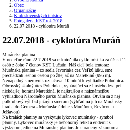
Obec
Organizácie
Klub slovenských turistov
Fotogaléria KST rok 2018
22.07.2018 - cyklotúra Muráň
22.07.2018 - cyklotúra Muráň
Muránska planina
V nedeľné ráno 22.7.2018 sa uskutočnila cykloturistika za účasti 11
osôb z čoho 7 členov KST Lučatín. Náš cieľ bola tentoraz
Muránska planina – zo sedla Javorinka cez Veľkú lúku, sme
prechádzali lesnou cestou po žltej až na Maretkinú (995 m).
Nenápadný smerovník označoval 10 minút k vyhliadke Poludnica.
Obrovský skalný útes Poludnica, vynárajúci sa z hustého lesa pri
niekdajšej horárni Maretkiná, je najkrajšou a najznámejšou
vyhliadkou Národného parku Muránska planina. Otvára sa z nej
polkruhový výhľad južným smerom (výhľad na juh na Muránsky
hrad a do Gemera - Muránske údolie s Muráňom, Revúcou a
Jelšavou).
Na bralách planiny sa vyskytuje lykovec muránsky - symbol
planiny. Lykovec muránsky je treťohorný relikt a endemit s
výskytom jedine na Muránskej planine. Je chránený zákonom a