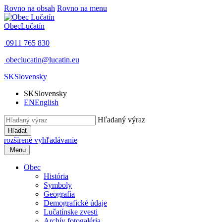
Rovno na obsah
Rovno na menu
Obec
Lučatín
0911 765 830
obeclucatin@lucatin.eu
SK
Slovensky
SK
Slovensky
EN
English
Hľadaný výraz
Hľadať
rozšírené vyhľadávanie
Menu
Obec
História
Symboly
Geografia
Demografické údaje
Lučatínske zvesti
Archív fotogaléria