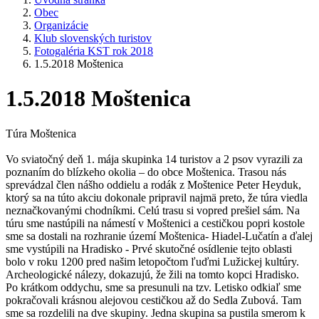
Obec
Organizácie
Klub slovenských turistov
Fotogaléria KST rok 2018
1.5.2018 Moštenica
1.5.2018 Moštenica
Túra Moštenica
Vo sviatočný deň 1. mája skupinka 14 turistov a 2 psov vyrazili za
poznaním do blízkeho okolia – do obce Moštenica. Trasou nás
sprevádzal člen nášho oddielu a rodák z Moštenice Peter Heyduk,
ktorý sa na túto akciu dokonale pripravil najmä preto, že túra viedla
neznačkovanými chodníkmi. Celú trasu si vopred prešiel sám. Na
túru sme nastúpili na námestí v Moštenici a cestičkou popri kostole
sme sa dostali na rozhranie území Moštenica- Hiadel-Lučatín a ďalej
sme vystúpili na Hradisko - Prvé skutočné osídlenie tejto oblasti
bolo v roku 1200 pred našim letopočtom ľuďmi Lužickej kultúry.
Archeologické nálezy, dokazujú, že žili na tomto kopci Hradisko.
Po krátkom oddychu, sme sa presunuli na tzv. Letisko odkiaľ sme
pokračovali krásnou alejovou cestičkou až do Sedla Zubová. Tam
sme sa rozdelili na dve skupiny. Jedna skupina sa pustila smerom k