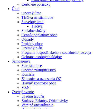
Cestovné poriadky
Úrad
Obecný úrad
Tlačivá na stiahnutie
Stavebný úrad
Tlačivá
Sociálne služby
Cenník poplatkov obce
Odpady
Projekty obce
Územný plán
Program hospodárskeho a sociálneho rozvoja
Ochrana osobných údajov
Samospráva
Starosta obce
Obecné zastupiteľstvo
Komisie
Zápisnice a uznesenia OZ
Hlavný kontrolór obce
VZN
Zverejňovanie
Úradná tabuľa
Zmluvy, Faktúry, Objednávky
Verejné obstarávanie