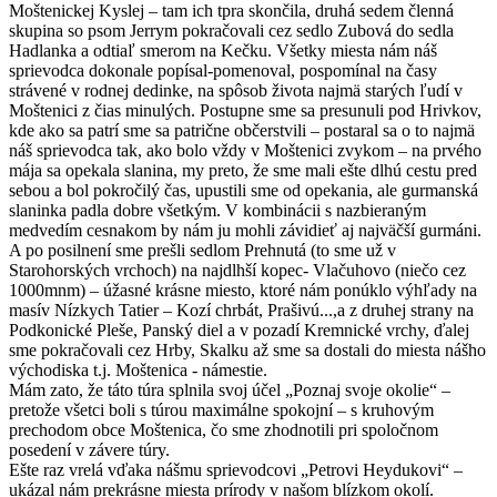
Moštenickej Kyslej – tam ich tpra skončila, druhá sedem členná
skupina so psom Jerrym pokračovali cez sedlo Zubová do sedla
Hadlanka a odtiaľ smerom na Kečku. Všetky miesta nám náš
sprievodca dokonale popísal-pomenoval, pospomínal na časy
strávené v rodnej dedinke, na spôsob života najmä starých ľudí v
Moštenici z čias minulých. Postupne sme sa presunuli pod Hrivkov,
kde ako sa patrí sme sa patrične občerstvili – postaral sa o to najmä
náš sprievodca tak, ako bolo vždy v Moštenici zvykom – na prvého
mája sa opekala slanina, my preto, že sme mali ešte dlhú cestu pred
sebou a bol pokročilý čas, upustili sme od opekania, ale gurmanská
slaninka padla dobre všetkým. V kombinácii s nazbieraným
medvedím cesnakom by nám ju mohli závidieť aj najväčší gurmáni.
A po posilnení sme prešli sedlom Prehnutá (to sme už v
Starohorských vrchoch) na najdlhší kopec- Vlačuhovo (niečo cez
1000mnm) – úžasné krásne miesto, ktoré nám ponúklo výhľady na
masív Nízkych Tatier – Kozí chrbát, Prašivú...,a z druhej strany na
Podkonické Pleše, Panský diel a v pozadí Kremnické vrchy, ďalej
sme pokračovali cez Hrby, Skalku až sme sa dostali do miesta nášho
východiska t.j. Moštenica - námestie.
Mám zato, že táto túra splnila svoj účel „Poznaj svoje okolie“ –
pretože všetci boli s túrou maximálne spokojní – s kruhovým
prechodom obce Moštenica, čo sme zhodnotili pri spoločnom
posedení v závere túry.
Ešte raz vrelá vďaka nášmu sprievodcovi „Petrovi Heydukovi“ –
ukázal nám prekrásne miesta prírody v našom blízkom okolí.