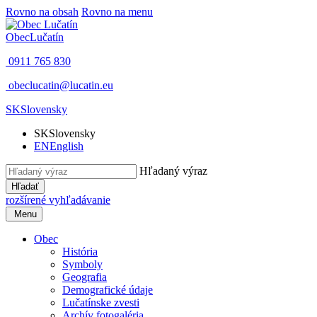
Rovno na obsah
Rovno na menu
Obec
Lučatín
0911 765 830
obeclucatin@lucatin.eu
SK
Slovensky
SK
Slovensky
EN
English
Hľadaný výraz
Hľadať
rozšírené vyhľadávanie
Menu
Obec
História
Symboly
Geografia
Demografické údaje
Lučatínske zvesti
Archív fotogaléria