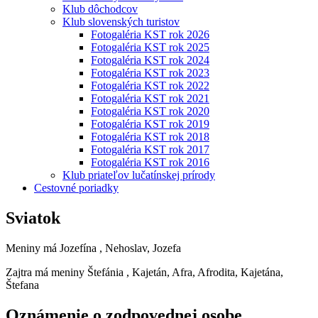
Klub dôchodcov
Klub slovenských turistov
Fotogaléria KST rok 2026
Fotogaléria KST rok 2025
Fotogaléria KST rok 2024
Fotogaléria KST rok 2023
Fotogaléria KST rok 2022
Fotogaléria KST rok 2021
Fotogaléria KST rok 2020
Fotogaléria KST rok 2019
Fotogaléria KST rok 2018
Fotogaléria KST rok 2017
Fotogaléria KST rok 2016
Klub priateľov lučatínskej prírody
Cestovné poriadky
Sviatok
Meniny má
Jozefína
, Nehoslav, Jozefa
Zajtra má meniny
Štefánia
, Kajetán, Afra, Afrodita, Kajetána,
Štefana
Oznámenie o zodpovednej osobe