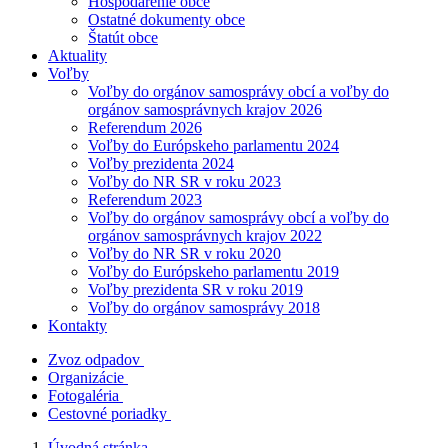
Hospodárenie obce
Ostatné dokumenty obce
Štatút obce
Aktuality
Voľby
Voľby do orgánov samosprávy obcí a voľby do
orgánov samosprávnych krajov 2026
Referendum 2026
Voľby do Európskeho parlamentu 2024
Voľby prezidenta 2024
Voľby do NR SR v roku 2023
Referendum 2023
Voľby do orgánov samosprávy obcí a voľby do
orgánov samosprávnych krajov 2022
Voľby do NR SR v roku 2020
Voľby do Európskeho parlamentu 2019
Voľby prezidenta SR v roku 2019
Voľby do orgánov samosprávy 2018
Kontakty
Zvoz odpadov
Organizácie
Fotogaléria
Cestovné poriadky
Úvodná stránka