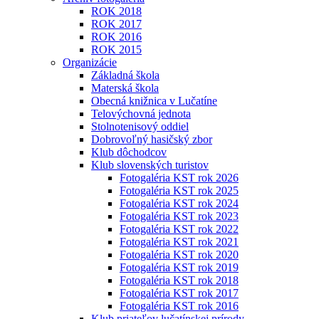
ROK 2018
ROK 2017
ROK 2016
ROK 2015
Organizácie
Základná škola
Materská škola
Obecná knižnica v Lučatíne
Telovýchovná jednota
Stolnotenisový oddiel
Dobrovoľný hasičský zbor
Klub dôchodcov
Klub slovenských turistov
Fotogaléria KST rok 2026
Fotogaléria KST rok 2025
Fotogaléria KST rok 2024
Fotogaléria KST rok 2023
Fotogaléria KST rok 2022
Fotogaléria KST rok 2021
Fotogaléria KST rok 2020
Fotogaléria KST rok 2019
Fotogaléria KST rok 2018
Fotogaléria KST rok 2017
Fotogaléria KST rok 2016
Klub priateľov lučatínskej prírody