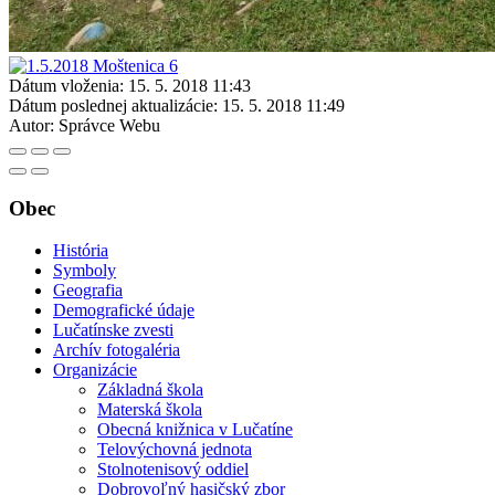
Dátum vloženia:
15. 5. 2018 11:43
Dátum poslednej aktualizácie:
15. 5. 2018 11:49
Autor:
Správce Webu
Obec
História
Symboly
Geografia
Demografické údaje
Lučatínske zvesti
Archív fotogaléria
Organizácie
Základná škola
Materská škola
Obecná knižnica v Lučatíne
Telovýchovná jednota
Stolnotenisový oddiel
Dobrovoľný hasičský zbor