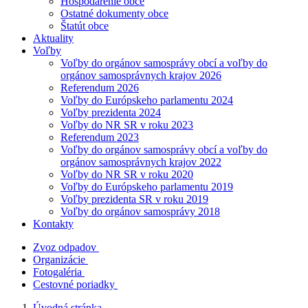
Hospodárenie obce
Ostatné dokumenty obce
Štatút obce
Aktuality
Voľby
Voľby do orgánov samosprávy obcí a voľby do
orgánov samosprávnych krajov 2026
Referendum 2026
Voľby do Európskeho parlamentu 2024
Voľby prezidenta 2024
Voľby do NR SR v roku 2023
Referendum 2023
Voľby do orgánov samosprávy obcí a voľby do
orgánov samosprávnych krajov 2022
Voľby do NR SR v roku 2020
Voľby do Európskeho parlamentu 2019
Voľby prezidenta SR v roku 2019
Voľby do orgánov samosprávy 2018
Kontakty
Zvoz odpadov
Organizácie
Fotogaléria
Cestovné poriadky
Úvodná stránka