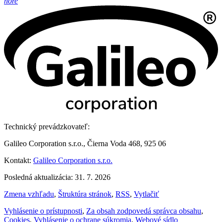
hore
Technický prevádzkovateľ:
Galileo Corporation s.r.o., Čierna Voda 468, 925 06
Kontakt:
Galileo Corporation s.r.o.
Posledná aktualizácia: 31. 7. 2026
Zmena vzhľadu
,
Štruktúra stránok
,
RSS
,
Vytlačiť
Vyhlásenie o prístupnosti
,
Za obsah zodpovedá správca obsahu
,
Cookies
,
Vyhlásenie o ochrane súkromia
,
Webové sídlo