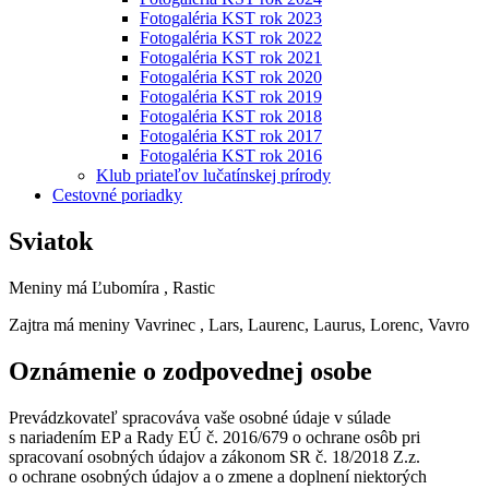
Fotogaléria KST rok 2023
Fotogaléria KST rok 2022
Fotogaléria KST rok 2021
Fotogaléria KST rok 2020
Fotogaléria KST rok 2019
Fotogaléria KST rok 2018
Fotogaléria KST rok 2017
Fotogaléria KST rok 2016
Klub priateľov lučatínskej prírody
Cestovné poriadky
Sviatok
Meniny má
Ľubomíra
, Rastic
Zajtra má meniny
Vavrinec
, Lars, Laurenc, Laurus, Lorenc, Vavro
Oznámenie o zodpovednej osobe
Prevádzkovateľ spracováva vaše osobné údaje v súlade
s nariadením EP a Rady EÚ č. 2016/679 o ochrane osôb pri
spracovaní osobných údajov a zákonom SR č. 18/2018 Z.z.
o ochrane osobných údajov a o zmene a doplnení niektorých