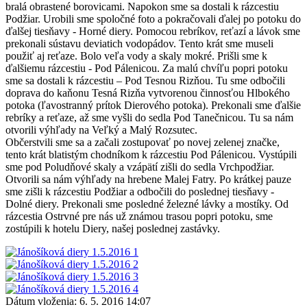
bralá obrastené borovicami. Napokon sme sa dostali k rázcestiu
Podžiar. Urobili sme spoločné foto a pokračovali ďalej po potoku do
ďalšej tiesňavy - Horné diery. Pomocou rebríkov, reťazí a lávok sme
prekonali sústavu deviatich vodopádov. Tento krát sme museli
použiť aj reťaze. Bolo veľa vody a skaly mokré. Prišli sme k
ďalšiemu rázcestiu - Pod Pálenicou. Za malú chvíľu popri potoku
sme sa dostali k rázcestiu – Pod Tesnou Rizňou. Tu sme odbočili
doprava do kaňonu Tesná Rizňa vytvorenou činnosťou Hlbokého
potoka (ľavostranný prítok Dierového potoka). Prekonali sme ďalšie
rebríky a reťaze, až sme vyšli do sedla Pod Tanečnicou. Tu sa nám
otvorili výhľady na Veľký a Malý Rozsutec.
Občerstvili sme sa a začali zostupovať po novej zelenej značke,
tento krát blatistým chodníkom k rázcestiu Pod Pálenicou. Vystúpili
sme pod Poludňové skaly a vzápätí zišli do sedla Vrchpodžiar.
Otvorili sa nám výhľady na hrebene Malej Fatry. Po krátkej pauze
sme zišli k rázcestiu Podžiar a odbočili do poslednej tiesňavy -
Dolné diery. Prekonali sme posledné železné lávky a mostíky. Od
rázcestia Ostrvné pre nás už známou trasou popri potoku, sme
zostúpili k hotelu Diery, našej poslednej zastávky.
Dátum vloženia:
6. 5. 2016 14:07