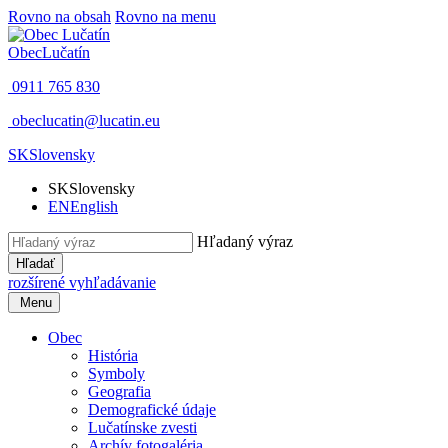
Rovno na obsah
Rovno na menu
Obec
Lučatín
0911 765 830
obeclucatin@lucatin.eu
SK
Slovensky
SK
Slovensky
EN
English
Hľadaný výraz
Hľadať
rozšírené vyhľadávanie
Menu
Obec
História
Symboly
Geografia
Demografické údaje
Lučatínske zvesti
Archív fotogaléria