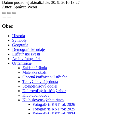
Dátum poslednej aktualizácie:
30. 9. 2016 13:27
Autor:
Správce Webu
Obec
História
Symboly
Geografia
Demografické údaje
Lučatínske zvesti
Archív fotogaléria
Organizácie
Základná škola
Materská škola
Obecná knižnica v Lučatíne
Telovýchovná jednota
Stolnotenisový oddiel
Dobrovoľný hasičský zbor
Klub dôchodcov
Klub slovenských turistov
Fotogaléria KST rok 2026
Fotogaléria KST rok 2025
Fotogaléria KST rok 2024