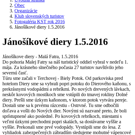
Obec
Organizácie
Klub slovenských turistov
Fotogaléria KST rok 2016
Jánošíkové diery 1.5.2016
Jánošíkové diery 1.5.2016
Jánošíkove diery - Malá Fatra, 1.5.2016
Do pohoria Malej Fatry sa náš turistický oddiel vybral v nedeľu 1.
mája. Za krásneho slnečného počasia 27 turistov navštívilo jeho
severnú časť.
Túru sme začali v Terchovej - Biely Potok. Od parkoviska pred
hotelom Diery sme sa vybrali popri potoku do Dierového kaňonu, s
prekrásnymi vodopádmi a rebríkmi. Po nových drevených lávkach,
neskôr kovových mostíkoch sme vstúpili do tmavej rokliny Dolné
diery. Prešli sme úzkym kaňonom, v ktorom potok vytvára pereje.
Dostali sme sa k prvému rázcestiu - Ostrvné. Tu sme odbočili
doľava a vošli do Nových dier. Novými sú nazvané preto, že boli
sprístupnené ako posledné. Po kovových rebríkoch, miestami s
veľmi úzkymi prechodmi popri skalách, sa dostávame vyššie a
vyššie. Prekonali sme prvé vodopády. Vystúpili sme do lesa. Z
vyhliadok zabezpečených zábradlím sledujeme mohutné vápencové