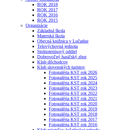
ROK 2018
ROK 2017
ROK 2016
ROK 2015
Organizácie
Základná škola
Materská škola
Obecná knižnica v Lučatíne
Telovýchovná jednota
Stolnotenisový oddiel
Dobrovoľný hasičský zbor
Klub dôchodcov
Klub slovenských turistov
Fotogaléria KST rok 2026
Fotogaléria KST rok 2025
Fotogaléria KST rok 2024
Fotogaléria KST rok 2023
Fotogaléria KST rok 2022
Fotogaléria KST rok 2021
Fotogaléria KST rok 2020
Fotogaléria KST rok 2019
Fotogaléria KST rok 2018
Fotogaléria KST rok 2017
Fotogaléria KST rok 2016
Klub priateľov lučatínskej prírody