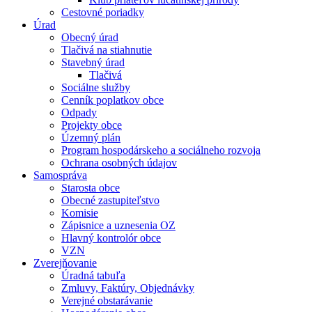
Cestovné poriadky
Úrad
Obecný úrad
Tlačivá na stiahnutie
Stavebný úrad
Tlačivá
Sociálne služby
Cenník poplatkov obce
Odpady
Projekty obce
Územný plán
Program hospodárskeho a sociálneho rozvoja
Ochrana osobných údajov
Samospráva
Starosta obce
Obecné zastupiteľstvo
Komisie
Zápisnice a uznesenia OZ
Hlavný kontrolór obce
VZN
Zverejňovanie
Úradná tabuľa
Zmluvy, Faktúry, Objednávky
Verejné obstarávanie