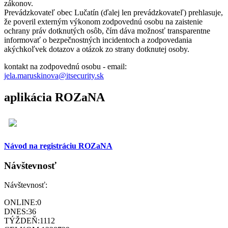
zákonov.
Prevádzkovateľ obec Lučatín (ďalej len prevádzkovateľ) prehlasuje,
že poveril externým výkonom zodpovednú osobu na zaistenie
ochrany práv dotknutých osôb, čím dáva možnosť transparentne
informovať o bezpečnostných incidentoch a zodpovedania
akýchkoľvek dotazov a otázok zo strany dotknutej osoby.
kontakt na zodpovednú osobu - email:
jela.maruskinova@itsecurity.sk
aplikácia ROZaNA
Návod na registráciu ROZaNA
Návštevnosť
Návštevnosť:
ONLINE:
0
DNES:
36
TÝŽDEŇ:
1112