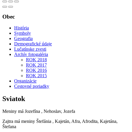
Obec
História
Symboly
Geografia
Demografické údaje
Lučatínske zvesti
Archív fotogaléria
ROK 2018
ROK 2017
ROK 2016
ROK 2015
Organizácie
Cestovné poriadky
Sviatok
Meniny má
Jozefína
, Nehoslav, Jozefa
Zajtra má meniny
Štefánia
, Kajetán, Afra, Afrodita, Kajetána,
Štefana