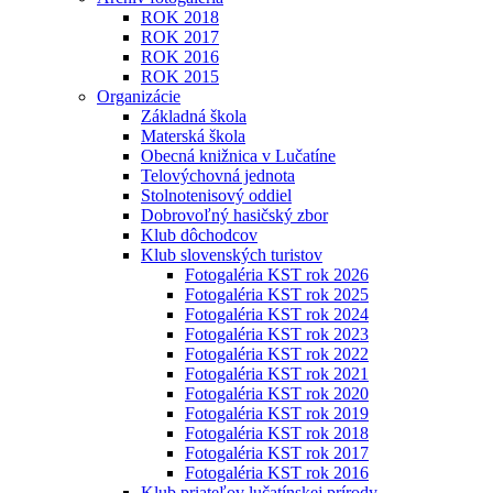
ROK 2018
ROK 2017
ROK 2016
ROK 2015
Organizácie
Základná škola
Materská škola
Obecná knižnica v Lučatíne
Telovýchovná jednota
Stolnotenisový oddiel
Dobrovoľný hasičský zbor
Klub dôchodcov
Klub slovenských turistov
Fotogaléria KST rok 2026
Fotogaléria KST rok 2025
Fotogaléria KST rok 2024
Fotogaléria KST rok 2023
Fotogaléria KST rok 2022
Fotogaléria KST rok 2021
Fotogaléria KST rok 2020
Fotogaléria KST rok 2019
Fotogaléria KST rok 2018
Fotogaléria KST rok 2017
Fotogaléria KST rok 2016
Klub priateľov lučatínskej prírody