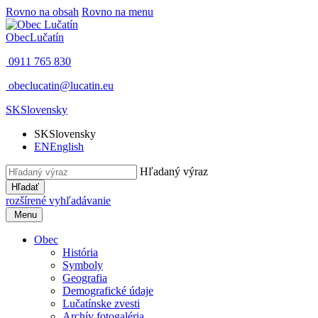
Rovno na obsah
Rovno na menu
Obec
Lučatín
0911 765 830
obeclucatin@lucatin.eu
SK
Slovensky
SK
Slovensky
EN
English
Hľadaný výraz
Hľadať
rozšírené vyhľadávanie
Menu
Obec
História
Symboly
Geografia
Demografické údaje
Lučatínske zvesti
Archív fotogaléria