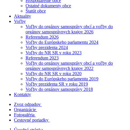
Hospodárenie obce
Ostatné dokumenty obce
Štatút obce
Aktuality
Voľby
Voľby do orgánov samosprávy obcí a voľby do
orgánov samosprávnych krajov 2026
Referendum 2026
Voľby do Európskeho parlamentu 2024
Voľby prezidenta 2024
Voľby do NR SR v roku 2023
Referendum 2023
Voľby do orgánov samosprávy obcí a voľby do
orgánov samosprávnych krajov 2022
Voľby do NR SR v roku 2020
Voľby do Európskeho parlamentu 2019
Voľby prezidenta SR v roku 2019
Voľby do orgánov samosprávy 2018
Kontakty
Zvoz odpadov
Organizácie
Fotogaléria
Cestovné poriadky
Úvodná stránka