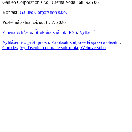
Galileo Corporation s.r.o., Čierna Voda 468, 925 06
Kontakt:
Galileo Corporation s.r.o.
Posledná aktualizácia: 31. 7. 2026
Zmena vzhľadu
,
Štruktúra stránok
,
RSS
,
Vytlačiť
Vyhlásenie o prístupnosti
,
Za obsah zodpovedá správca obsahu
,
Cookies
,
Vyhlásenie o ochrane súkromia
,
Webové sídlo