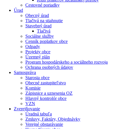
Cestovné poriadky
Úrad
Obecný úrad
Tlačivá na stiahnutie
Stavebný úrad
Tlačivá
Sociálne služby
Cenník poplatkov obce
Odpady
Projekty obce
Územný plán
Program hospodárskeho a sociálneho rozvoja
Ochrana osobných údajov
Samospráva
Starosta obce
Obecné zastupiteľstvo
Komisie
Zápisnice a uznesenia OZ
Hlavný kontrolór obce
VZN
Zverejňovanie
Úradná tabuľa
Zmluvy, Faktúry, Objednávky
Verejné obstarávanie