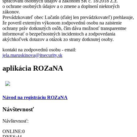
spracovaní osobných údajov a zákonom SR č. 18/2018 Z.z.
o ochrane osobných údajov a o zmene a doplnení niektorých
zákonov.
Prevádzkovateľ obec Lučatín (ďalej len prevádzkovateľ) prehlasuje,
že poveril externým výkonom zodpovednú osobu na zaistenie
ochrany práv dotknutých osôb, čím dáva možnosť transparentne
informovať o bezpečnostných incidentoch a zodpovedania
akýchkoľvek dotazov a otázok zo strany dotknutej osoby.
kontakt na zodpovednú osobu - email:
jela.maruskinova@itsecurity.sk
aplikácia ROZaNA
Návod na registráciu ROZaNA
Návštevnosť
Návštevnosť:
ONLINE:
0
DNES:
44