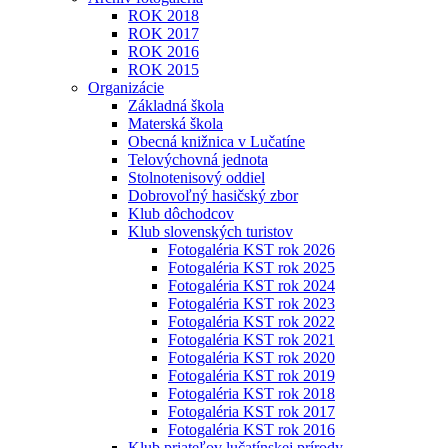
ROK 2018
ROK 2017
ROK 2016
ROK 2015
Organizácie
Základná škola
Materská škola
Obecná knižnica v Lučatíne
Telovýchovná jednota
Stolnotenisový oddiel
Dobrovoľný hasičský zbor
Klub dôchodcov
Klub slovenských turistov
Fotogaléria KST rok 2026
Fotogaléria KST rok 2025
Fotogaléria KST rok 2024
Fotogaléria KST rok 2023
Fotogaléria KST rok 2022
Fotogaléria KST rok 2021
Fotogaléria KST rok 2020
Fotogaléria KST rok 2019
Fotogaléria KST rok 2018
Fotogaléria KST rok 2017
Fotogaléria KST rok 2016
Klub priateľov lučatínskej prírody