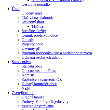
Cestovné poriadky
Úrad
Obecný úrad
Tlačivá na stiahnutie
Stavebný úrad
Tlačivá
Sociálne služby
Cenník poplatkov obce
Odpady
Projekty obce
Územný plán
Program hospodárskeho a sociálneho rozvoja
Ochrana osobných údajov
Samospráva
Starosta obce
Obecné zastupiteľstvo
Komisie
Zápisnice a uznesenia OZ
Hlavný kontrolór obce
VZN
Zverejňovanie
Úradná tabuľa
Zmluvy, Faktúry, Objednávky
Verejné obstarávanie