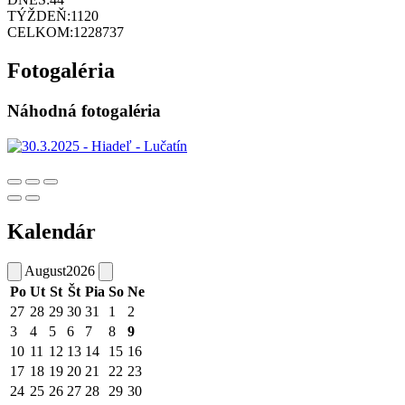
TÝŽDEŇ:
1120
CELKOM:
1228737
Fotogaléria
Náhodná fotogaléria
Kalendár
August
2026
Po
Ut
St
Št
Pia
So
Ne
27
28
29
30
31
1
2
3
4
5
6
7
8
9
10
11
12
13
14
15
16
17
18
19
20
21
22
23
24
25
26
27
28
29
30