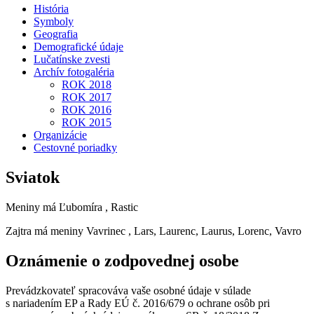
História
Symboly
Geografia
Demografické údaje
Lučatínske zvesti
Archív fotogaléria
ROK 2018
ROK 2017
ROK 2016
ROK 2015
Organizácie
Cestovné poriadky
Sviatok
Meniny má
Ľubomíra
, Rastic
Zajtra má meniny
Vavrinec
, Lars, Laurenc, Laurus, Lorenc, Vavro
Oznámenie o zodpovednej osobe
Prevádzkovateľ spracováva vaše osobné údaje v súlade
s nariadením EP a Rady EÚ č. 2016/679 o ochrane osôb pri