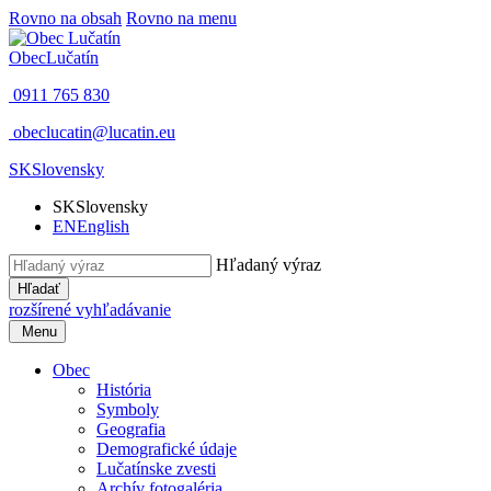
Rovno na obsah
Rovno na menu
Obec
Lučatín
0911 765 830
obeclucatin@lucatin.eu
SK
Slovensky
SK
Slovensky
EN
English
Hľadaný výraz
Hľadať
rozšírené vyhľadávanie
Menu
Obec
História
Symboly
Geografia
Demografické údaje
Lučatínske zvesti
Archív fotogaléria