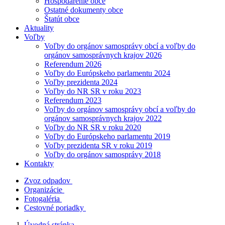
Hospodárenie obce
Ostatné dokumenty obce
Štatút obce
Aktuality
Voľby
Voľby do orgánov samosprávy obcí a voľby do
orgánov samosprávnych krajov 2026
Referendum 2026
Voľby do Európskeho parlamentu 2024
Voľby prezidenta 2024
Voľby do NR SR v roku 2023
Referendum 2023
Voľby do orgánov samosprávy obcí a voľby do
orgánov samosprávnych krajov 2022
Voľby do NR SR v roku 2020
Voľby do Európskeho parlamentu 2019
Voľby prezidenta SR v roku 2019
Voľby do orgánov samosprávy 2018
Kontakty
Zvoz odpadov
Organizácie
Fotogaléria
Cestovné poriadky
Úvodná stránka