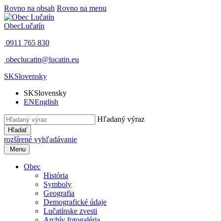
Rovno na obsah
Rovno na menu
Obec
Lučatín
0911 765 830
obeclucatin@lucatin.eu
SK
Slovensky
SK
Slovensky
EN
English
Hľadaný výraz
Hľadať
rozšírené vyhľadávanie
Menu
Obec
História
Symboly
Geografia
Demografické údaje
Lučatínske zvesti
Archív fotogaléria