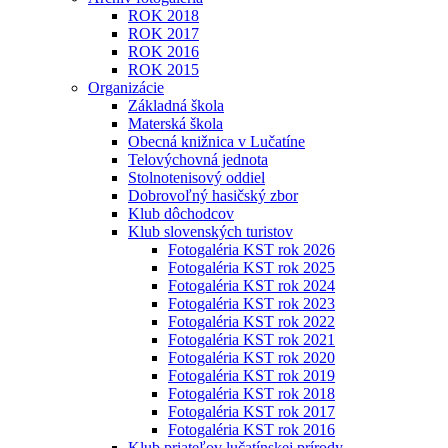
ROK 2018
ROK 2017
ROK 2016
ROK 2015
Organizácie
Základná škola
Materská škola
Obecná knižnica v Lučatíne
Telovýchovná jednota
Stolnotenisový oddiel
Dobrovoľný hasičský zbor
Klub dôchodcov
Klub slovenských turistov
Fotogaléria KST rok 2026
Fotogaléria KST rok 2025
Fotogaléria KST rok 2024
Fotogaléria KST rok 2023
Fotogaléria KST rok 2022
Fotogaléria KST rok 2021
Fotogaléria KST rok 2020
Fotogaléria KST rok 2019
Fotogaléria KST rok 2018
Fotogaléria KST rok 2017
Fotogaléria KST rok 2016
Klub priateľov lučatínskej prírody