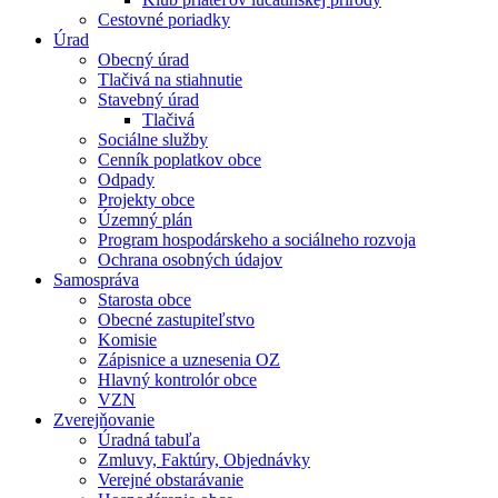
Cestovné poriadky
Úrad
Obecný úrad
Tlačivá na stiahnutie
Stavebný úrad
Tlačivá
Sociálne služby
Cenník poplatkov obce
Odpady
Projekty obce
Územný plán
Program hospodárskeho a sociálneho rozvoja
Ochrana osobných údajov
Samospráva
Starosta obce
Obecné zastupiteľstvo
Komisie
Zápisnice a uznesenia OZ
Hlavný kontrolór obce
VZN
Zverejňovanie
Úradná tabuľa
Zmluvy, Faktúry, Objednávky
Verejné obstarávanie