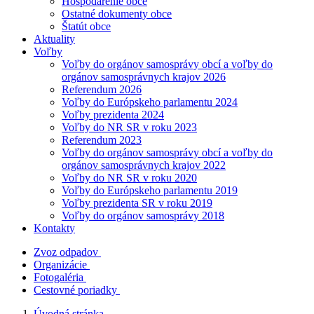
Hospodárenie obce
Ostatné dokumenty obce
Štatút obce
Aktuality
Voľby
Voľby do orgánov samosprávy obcí a voľby do
orgánov samosprávnych krajov 2026
Referendum 2026
Voľby do Európskeho parlamentu 2024
Voľby prezidenta 2024
Voľby do NR SR v roku 2023
Referendum 2023
Voľby do orgánov samosprávy obcí a voľby do
orgánov samosprávnych krajov 2022
Voľby do NR SR v roku 2020
Voľby do Európskeho parlamentu 2019
Voľby prezidenta SR v roku 2019
Voľby do orgánov samosprávy 2018
Kontakty
Zvoz odpadov
Organizácie
Fotogaléria
Cestovné poriadky
Úvodná stránka