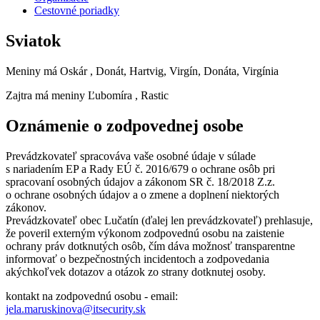
Cestovné poriadky
Sviatok
Meniny má
Oskár
, Donát, Hartvig, Virgín, Donáta, Virgínia
Zajtra má meniny
Ľubomíra
, Rastic
Oznámenie o zodpovednej osobe
Prevádzkovateľ spracováva vaše osobné údaje v súlade
s nariadením EP a Rady EÚ č. 2016/679 o ochrane osôb pri
spracovaní osobných údajov a zákonom SR č. 18/2018 Z.z.
o ochrane osobných údajov a o zmene a doplnení niektorých
zákonov.
Prevádzkovateľ obec Lučatín (ďalej len prevádzkovateľ) prehlasuje,
že poveril externým výkonom zodpovednú osobu na zaistenie
ochrany práv dotknutých osôb, čím dáva možnosť transparentne
informovať o bezpečnostných incidentoch a zodpovedania
akýchkoľvek dotazov a otázok zo strany dotknutej osoby.
kontakt na zodpovednú osobu - email:
jela.maruskinova@itsecurity.sk