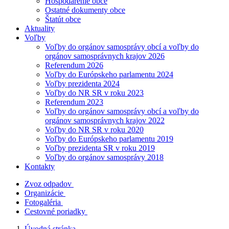
Hospodárenie obce
Ostatné dokumenty obce
Štatút obce
Aktuality
Voľby
Voľby do orgánov samosprávy obcí a voľby do
orgánov samosprávnych krajov 2026
Referendum 2026
Voľby do Európskeho parlamentu 2024
Voľby prezidenta 2024
Voľby do NR SR v roku 2023
Referendum 2023
Voľby do orgánov samosprávy obcí a voľby do
orgánov samosprávnych krajov 2022
Voľby do NR SR v roku 2020
Voľby do Európskeho parlamentu 2019
Voľby prezidenta SR v roku 2019
Voľby do orgánov samosprávy 2018
Kontakty
Zvoz odpadov
Organizácie
Fotogaléria
Cestovné poriadky
Úvodná stránka