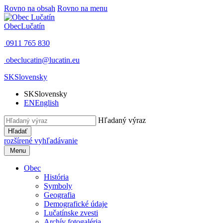
Rovno na obsah
Rovno na menu
Obec
Lučatín
0911 765 830
obeclucatin@lucatin.eu
SK
Slovensky
SK
Slovensky
EN
English
Hľadaný výraz
Hľadať
rozšírené vyhľadávanie
Menu
Obec
História
Symboly
Geografia
Demografické údaje
Lučatínske zvesti
Archív fotogaléria