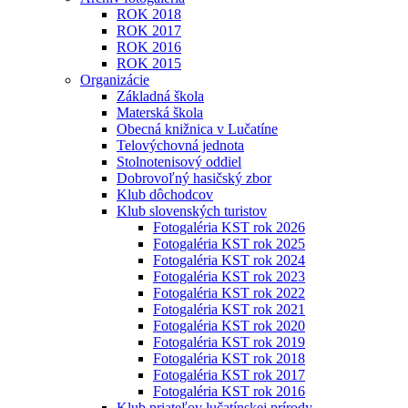
ROK 2018
ROK 2017
ROK 2016
ROK 2015
Organizácie
Základná škola
Materská škola
Obecná knižnica v Lučatíne
Telovýchovná jednota
Stolnotenisový oddiel
Dobrovoľný hasičský zbor
Klub dôchodcov
Klub slovenských turistov
Fotogaléria KST rok 2026
Fotogaléria KST rok 2025
Fotogaléria KST rok 2024
Fotogaléria KST rok 2023
Fotogaléria KST rok 2022
Fotogaléria KST rok 2021
Fotogaléria KST rok 2020
Fotogaléria KST rok 2019
Fotogaléria KST rok 2018
Fotogaléria KST rok 2017
Fotogaléria KST rok 2016
Klub priateľov lučatínskej prírody