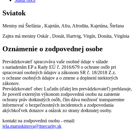
Štatút obce
Sviatok
Meniny má
Štefánia
, Kajetán, Afra, Afrodita, Kajetána, Štefana
Zajtra má meniny
Oskár
, Donát, Hartvig, Virgín, Donáta, Virgínia
Oznámenie o zodpovednej osobe
Prevádzkovateľ spracováva vaše osobné údaje v súlade
s nariadením EP a Rady EÚ č. 2016/679 o ochrane osôb pri
spracovaní osobných údajov a zákonom SR č. 18/2018 Z.z.
o ochrane osobných údajov a o zmene a doplnení niektorých
zákonov.
Prevádzkovateľ obec Lučatín (ďalej len prevádzkovateľ) prehlasuje,
že poveril externým výkonom zodpovednú osobu na zaistenie
ochrany práv dotknutých osôb, čím dáva možnosť transparentne
informovať o bezpečnostných incidentoch a zodpovedania
akýchkoľvek dotazov a otázok zo strany dotknutej osoby.
kontakt na zodpovednú osobu - email:
jela.maruskinova@itsecurity.sk