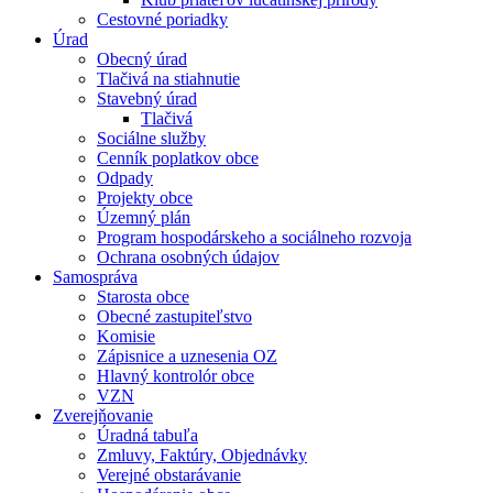
Cestovné poriadky
Úrad
Obecný úrad
Tlačivá na stiahnutie
Stavebný úrad
Tlačivá
Sociálne služby
Cenník poplatkov obce
Odpady
Projekty obce
Územný plán
Program hospodárskeho a sociálneho rozvoja
Ochrana osobných údajov
Samospráva
Starosta obce
Obecné zastupiteľstvo
Komisie
Zápisnice a uznesenia OZ
Hlavný kontrolór obce
VZN
Zverejňovanie
Úradná tabuľa
Zmluvy, Faktúry, Objednávky
Verejné obstarávanie