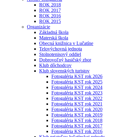
ROK 2018
ROK 2017
ROK 2016
ROK 2015
Organizácie
Základná škola
Materská škola
Obecná knižnica v Lučatíne
Telovýchovná jednota
Stolnotenisový oddiel
Dobrovoľný hasičský zbor
Klub dôchodcov
Klub slovenských turistov
Fotogaléria KST rok 2026
Fotogaléria KST rok 2025
Fotogaléria KST rok 2024
Fotogaléria KST rok 2023
Fotogaléria KST rok 2022
Fotogaléria KST rok 2021
Fotogaléria KST rok 2020
Fotogaléria KST rok 2019
Fotogaléria KST rok 2018
Fotogaléria KST rok 2017
Fotogaléria KST rok 2016
Klub priateľov lučatínskej prírody