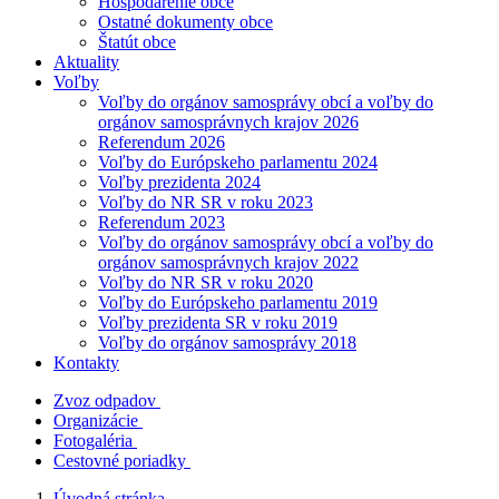
Hospodárenie obce
Ostatné dokumenty obce
Štatút obce
Aktuality
Voľby
Voľby do orgánov samosprávy obcí a voľby do
orgánov samosprávnych krajov 2026
Referendum 2026
Voľby do Európskeho parlamentu 2024
Voľby prezidenta 2024
Voľby do NR SR v roku 2023
Referendum 2023
Voľby do orgánov samosprávy obcí a voľby do
orgánov samosprávnych krajov 2022
Voľby do NR SR v roku 2020
Voľby do Európskeho parlamentu 2019
Voľby prezidenta SR v roku 2019
Voľby do orgánov samosprávy 2018
Kontakty
Zvoz odpadov
Organizácie
Fotogaléria
Cestovné poriadky
Úvodná stránka