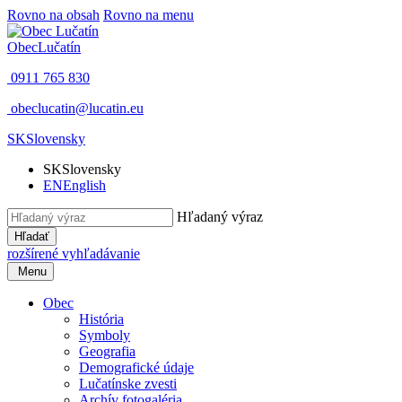
Rovno na obsah
Rovno na menu
Obec
Lučatín
0911 765 830
obeclucatin@lucatin.eu
SK
Slovensky
SK
Slovensky
EN
English
Hľadaný výraz
Hľadať
rozšírené vyhľadávanie
Menu
Obec
História
Symboly
Geografia
Demografické údaje
Lučatínske zvesti
Archív fotogaléria