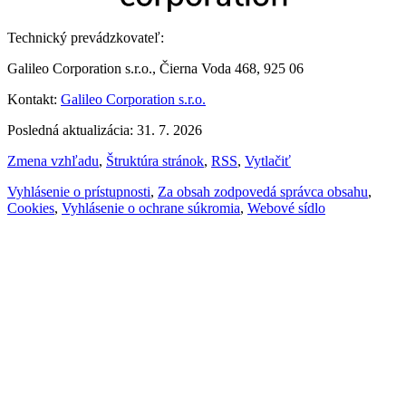
Technický prevádzkovateľ:
Galileo Corporation s.r.o., Čierna Voda 468, 925 06
Kontakt:
Galileo Corporation s.r.o.
Posledná aktualizácia: 31. 7. 2026
Zmena vzhľadu
,
Štruktúra stránok
,
RSS
,
Vytlačiť
Vyhlásenie o prístupnosti
,
Za obsah zodpovedá správca obsahu
,
Cookies
,
Vyhlásenie o ochrane súkromia
,
Webové sídlo