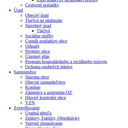
Cestovné poriadky
Úrad
Obecný úrad
Tlačivá na stiahnutie
Stavebný úrad
Tlačivá
Sociálne služby
Cenník poplatkov obce
Odpady
Projekty obce
Územný plán
Program hospodárskeho a sociálneho rozvoja
Ochrana osobných údajov
Samospráva
Starosta obce
Obecné zastupiteľstvo
Komisie
Zápisnice a uznesenia OZ
Hlavný kontrolór obce
VZN
Zverejňovanie
Úradná tabuľa
Zmluvy, Faktúry, Objednávky
Verejné obstarávanie