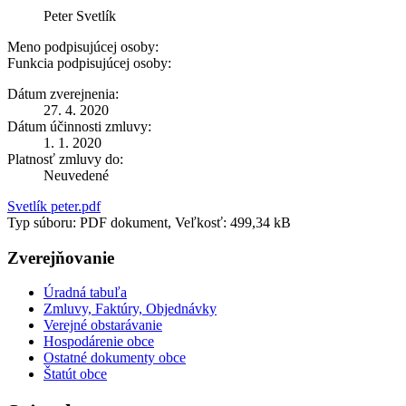
Peter Svetlík
Meno podpisujúcej osoby:
Funkcia podpisujúcej osoby:
Dátum zverejnenia:
27. 4. 2020
Dátum účinnosti zmluvy:
1. 1. 2020
Platnosť zmluvy do:
Neuvedené
Svetlík peter.pdf
Typ súboru: PDF dokument, Veľkosť: 499,34 kB
Zverejňovanie
Úradná tabuľa
Zmluvy, Faktúry, Objednávky
Verejné obstarávanie
Hospodárenie obce
Ostatné dokumenty obce
Štatút obce