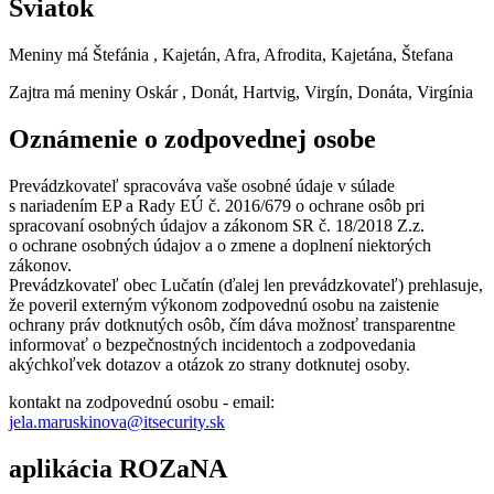
Sviatok
Meniny má
Štefánia
, Kajetán, Afra, Afrodita, Kajetána, Štefana
Zajtra má meniny
Oskár
, Donát, Hartvig, Virgín, Donáta, Virgínia
Oznámenie o zodpovednej osobe
Prevádzkovateľ spracováva vaše osobné údaje v súlade
s nariadením EP a Rady EÚ č. 2016/679 o ochrane osôb pri
spracovaní osobných údajov a zákonom SR č. 18/2018 Z.z.
o ochrane osobných údajov a o zmene a doplnení niektorých
zákonov.
Prevádzkovateľ obec Lučatín (ďalej len prevádzkovateľ) prehlasuje,
že poveril externým výkonom zodpovednú osobu na zaistenie
ochrany práv dotknutých osôb, čím dáva možnosť transparentne
informovať o bezpečnostných incidentoch a zodpovedania
akýchkoľvek dotazov a otázok zo strany dotknutej osoby.
kontakt na zodpovednú osobu - email:
jela.maruskinova@itsecurity.sk
aplikácia ROZaNA