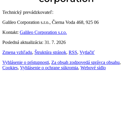
Technický prevádzkovateľ:
Galileo Corporation s.r.o., Čierna Voda 468, 925 06
Kontakt:
Galileo Corporation s.r.o.
Posledná aktualizácia: 31. 7. 2026
Zmena vzhľadu
,
Štruktúra stránok
,
RSS
,
Vytlačiť
Vyhlásenie o prístupnosti
,
Za obsah zodpovedá správca obsahu
,
Cookies
,
Vyhlásenie o ochrane súkromia
,
Webové sídlo