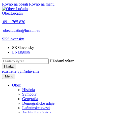
Rovno na obsah
Rovno na menu
Obec
Lučatín
0911 765 830
obeclucatin@lucatin.eu
SK
Slovensky
SK
Slovensky
EN
English
Hľadaný výraz
Hľadať
rozšírené vyhľadávanie
Menu
Obec
História
Symboly
Geografia
Demografické údaje
Lučatínske zvesti
Archív fotogaléria