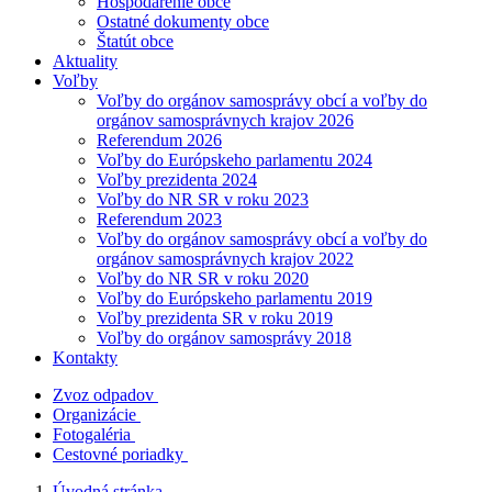
Hospodárenie obce
Ostatné dokumenty obce
Štatút obce
Aktuality
Voľby
Voľby do orgánov samosprávy obcí a voľby do
orgánov samosprávnych krajov 2026
Referendum 2026
Voľby do Európskeho parlamentu 2024
Voľby prezidenta 2024
Voľby do NR SR v roku 2023
Referendum 2023
Voľby do orgánov samosprávy obcí a voľby do
orgánov samosprávnych krajov 2022
Voľby do NR SR v roku 2020
Voľby do Európskeho parlamentu 2019
Voľby prezidenta SR v roku 2019
Voľby do orgánov samosprávy 2018
Kontakty
Zvoz odpadov
Organizácie
Fotogaléria
Cestovné poriadky
Úvodná stránka