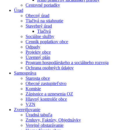
Cestovné poriadky
Úrad
Obecný úrad
Tlačivá na stiahnutie
Stavebný úrad
Tlačivá
Sociálne služby
Cenník poplatkov obce
Odpady
Projekty obce
Územný plán
Program hospodárskeho a sociálneho rozvoja
Ochrana osobných údajov
Samospráva
Starosta obce
Obecné zastupiteľstvo
Komisie
Zápisnice a uznesenia OZ
Hlavný kontrolór obce
VZN
Zverejňovanie
Úradná tabuľa
Zmluvy, Faktúry, Objednávky
Verejné obstarávanie