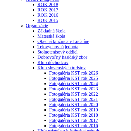
ROK 2018
ROK 2017
ROK 2016
ROK 2015
Organizácie
Základná škola
Materská škola
Obecná knižnica v Lučatíne
Telovýchovná jednota
Stolnotenisový oddiel
Dobrovoľný hasičský zbor
Klub dôchodcov
Klub slovenských turistov
Fotogaléria KST rok 2026
Fotogaléria KST rok 2025
Fotogaléria KST rok 2024
Fotogaléria KST rok 2023
Fotogaléria KST rok 2022
Fotogaléria KST rok 2021
Fotogaléria KST rok 2020
Fotogaléria KST rok 2019
Fotogaléria KST rok 2018
Fotogaléria KST rok 2017
Fotogaléria KST rok 2016
Klub priateľov lučatínskej prírody