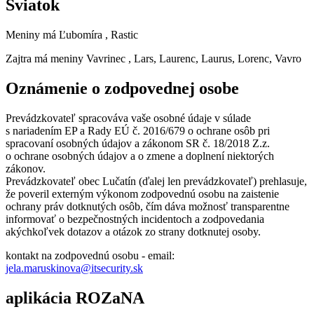
Sviatok
Meniny má
Ľubomíra
, Rastic
Zajtra má meniny
Vavrinec
, Lars, Laurenc, Laurus, Lorenc, Vavro
Oznámenie o zodpovednej osobe
Prevádzkovateľ spracováva vaše osobné údaje v súlade
s nariadením EP a Rady EÚ č. 2016/679 o ochrane osôb pri
spracovaní osobných údajov a zákonom SR č. 18/2018 Z.z.
o ochrane osobných údajov a o zmene a doplnení niektorých
zákonov.
Prevádzkovateľ obec Lučatín (ďalej len prevádzkovateľ) prehlasuje,
že poveril externým výkonom zodpovednú osobu na zaistenie
ochrany práv dotknutých osôb, čím dáva možnosť transparentne
informovať o bezpečnostných incidentoch a zodpovedania
akýchkoľvek dotazov a otázok zo strany dotknutej osoby.
kontakt na zodpovednú osobu - email:
jela.maruskinova@itsecurity.sk
aplikácia ROZaNA