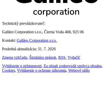
Technický prevádzkovateľ:
Galileo Corporation s.r.o., Čierna Voda 468, 925 06
Kontakt:
Galileo Corporation s.r.o.
Posledná aktualizácia: 31. 7. 2026
Zmena vzhľadu
,
Štruktúra stránok
,
RSS
,
Vytlačiť
Vyhlásenie o prístupnosti
,
Za obsah zodpovedá správca obsahu
,
Cookies
,
Vyhlásenie o ochrane súkromia
,
Webové sídlo