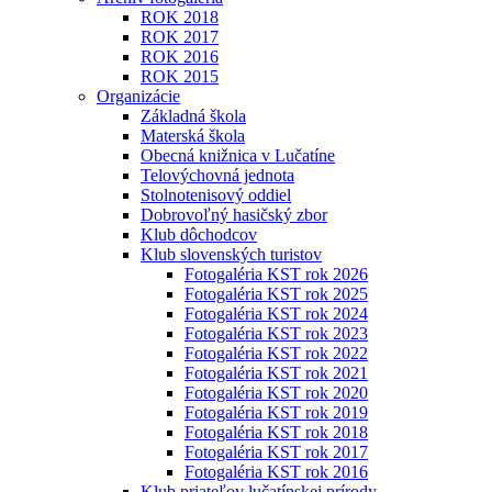
ROK 2018
ROK 2017
ROK 2016
ROK 2015
Organizácie
Základná škola
Materská škola
Obecná knižnica v Lučatíne
Telovýchovná jednota
Stolnotenisový oddiel
Dobrovoľný hasičský zbor
Klub dôchodcov
Klub slovenských turistov
Fotogaléria KST rok 2026
Fotogaléria KST rok 2025
Fotogaléria KST rok 2024
Fotogaléria KST rok 2023
Fotogaléria KST rok 2022
Fotogaléria KST rok 2021
Fotogaléria KST rok 2020
Fotogaléria KST rok 2019
Fotogaléria KST rok 2018
Fotogaléria KST rok 2017
Fotogaléria KST rok 2016
Klub priateľov lučatínskej prírody