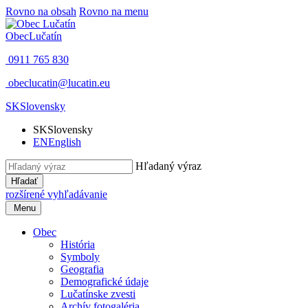
Rovno na obsah
Rovno na menu
Obec
Lučatín
0911 765 830
obeclucatin@lucatin.eu
SK
Slovensky
SK
Slovensky
EN
English
Hľadaný výraz
Hľadať
rozšírené vyhľadávanie
Menu
Obec
História
Symboly
Geografia
Demografické údaje
Lučatínske zvesti
Archív fotogaléria