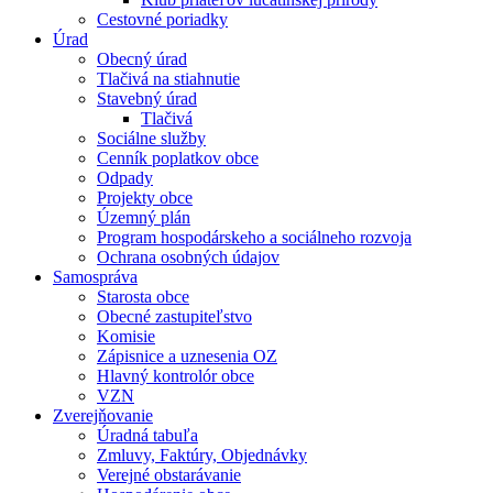
Cestovné poriadky
Úrad
Obecný úrad
Tlačivá na stiahnutie
Stavebný úrad
Tlačivá
Sociálne služby
Cenník poplatkov obce
Odpady
Projekty obce
Územný plán
Program hospodárskeho a sociálneho rozvoja
Ochrana osobných údajov
Samospráva
Starosta obce
Obecné zastupiteľstvo
Komisie
Zápisnice a uznesenia OZ
Hlavný kontrolór obce
VZN
Zverejňovanie
Úradná tabuľa
Zmluvy, Faktúry, Objednávky
Verejné obstarávanie