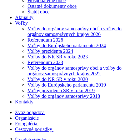
Hospodárenie obce
Ostatné dokumenty obce
Štatút obce
Aktuality
Voľby
Voľby do orgánov samosprávy obcí a voľby do
orgánov samosprávnych krajov 2026
Referendum 2026
Voľby do Európskeho parlamentu 2024
Voľby prezidenta 2024
Voľby do NR SR v roku 2023
Referendum 2023
Voľby do orgánov samosprávy obcí a voľby do
orgánov samosprávnych krajov 2022
Voľby do NR SR v roku 2020
Voľby do Európskeho parlamentu 2019
Voľby prezidenta SR v roku 2019
Voľby do orgánov samosprávy 2018
Kontakty
Zvoz odpadov
Organizácie
Fotogaléria
Cestovné poriadky
Úvodná stránka