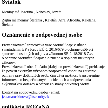
Sviatok
Meniny má
Jozefína
, Nehoslav, Jozefa
Zajtra má meniny
Štefánia
, Kajetán, Afra, Afrodita, Kajetána,
Štefana
Oznámenie o zodpovednej osobe
Prevádzkovateľ spracováva vaše osobné údaje v súlade
s nariadením EP a Rady EÚ č. 2016/679 o ochrane osôb pri
spracovaní osobných údajov a zákonom SR č. 18/2018 Z.z.
o ochrane osobných údajov a o zmene a doplnení niektorých
zákonov.
Prevádzkovateľ obec Lučatín (ďalej len prevádzkovateľ) prehlasuje,
že poveril externým výkonom zodpovednú osobu na zaistenie
ochrany práv dotknutých osôb, čím dáva možnosť transparentne
informovať o bezpečnostných incidentoch a zodpovedania
akýchkoľvek dotazov a otázok zo strany dotknutej osoby.
kontakt na zodpovednú osobu - email:
jela.maruskinova@itsecurity.sk
aplikácia ROZaNA