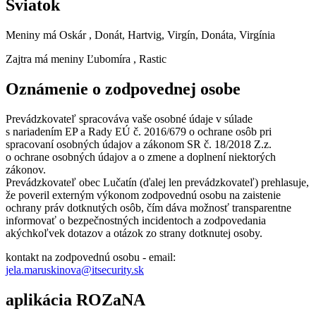
Sviatok
Meniny má
Oskár
, Donát, Hartvig, Virgín, Donáta, Virgínia
Zajtra má meniny
Ľubomíra
, Rastic
Oznámenie o zodpovednej osobe
Prevádzkovateľ spracováva vaše osobné údaje v súlade
s nariadením EP a Rady EÚ č. 2016/679 o ochrane osôb pri
spracovaní osobných údajov a zákonom SR č. 18/2018 Z.z.
o ochrane osobných údajov a o zmene a doplnení niektorých
zákonov.
Prevádzkovateľ obec Lučatín (ďalej len prevádzkovateľ) prehlasuje,
že poveril externým výkonom zodpovednú osobu na zaistenie
ochrany práv dotknutých osôb, čím dáva možnosť transparentne
informovať o bezpečnostných incidentoch a zodpovedania
akýchkoľvek dotazov a otázok zo strany dotknutej osoby.
kontakt na zodpovednú osobu - email:
jela.maruskinova@itsecurity.sk
aplikácia ROZaNA