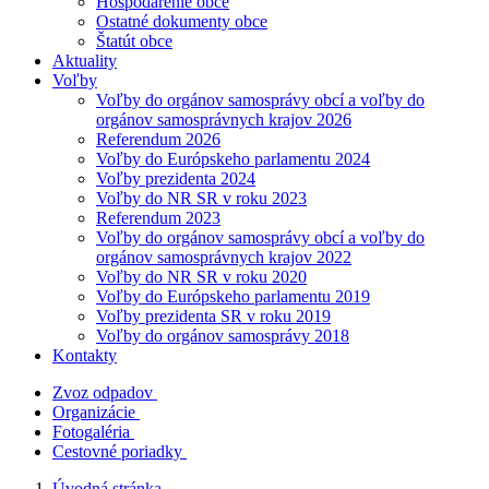
Hospodárenie obce
Ostatné dokumenty obce
Štatút obce
Aktuality
Voľby
Voľby do orgánov samosprávy obcí a voľby do
orgánov samosprávnych krajov 2026
Referendum 2026
Voľby do Európskeho parlamentu 2024
Voľby prezidenta 2024
Voľby do NR SR v roku 2023
Referendum 2023
Voľby do orgánov samosprávy obcí a voľby do
orgánov samosprávnych krajov 2022
Voľby do NR SR v roku 2020
Voľby do Európskeho parlamentu 2019
Voľby prezidenta SR v roku 2019
Voľby do orgánov samosprávy 2018
Kontakty
Zvoz odpadov
Organizácie
Fotogaléria
Cestovné poriadky
Úvodná stránka