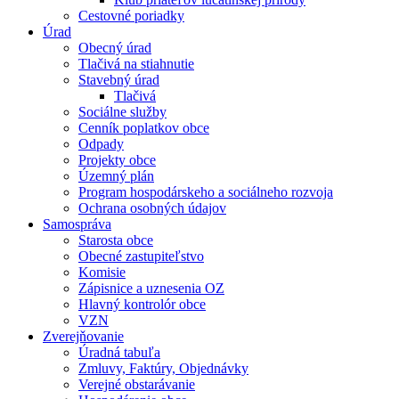
Cestovné poriadky
Úrad
Obecný úrad
Tlačivá na stiahnutie
Stavebný úrad
Tlačivá
Sociálne služby
Cenník poplatkov obce
Odpady
Projekty obce
Územný plán
Program hospodárskeho a sociálneho rozvoja
Ochrana osobných údajov
Samospráva
Starosta obce
Obecné zastupiteľstvo
Komisie
Zápisnice a uznesenia OZ
Hlavný kontrolór obce
VZN
Zverejňovanie
Úradná tabuľa
Zmluvy, Faktúry, Objednávky
Verejné obstarávanie