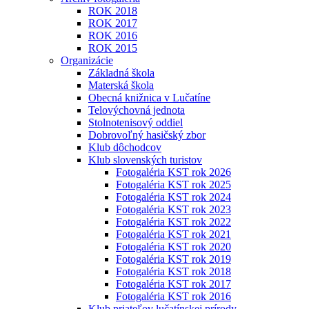
ROK 2018
ROK 2017
ROK 2016
ROK 2015
Organizácie
Základná škola
Materská škola
Obecná knižnica v Lučatíne
Telovýchovná jednota
Stolnotenisový oddiel
Dobrovoľný hasičský zbor
Klub dôchodcov
Klub slovenských turistov
Fotogaléria KST rok 2026
Fotogaléria KST rok 2025
Fotogaléria KST rok 2024
Fotogaléria KST rok 2023
Fotogaléria KST rok 2022
Fotogaléria KST rok 2021
Fotogaléria KST rok 2020
Fotogaléria KST rok 2019
Fotogaléria KST rok 2018
Fotogaléria KST rok 2017
Fotogaléria KST rok 2016
Klub priateľov lučatínskej prírody