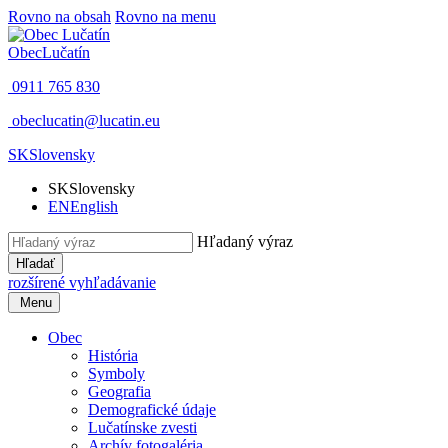
Rovno na obsah
Rovno na menu
Obec
Lučatín
0911 765 830
obeclucatin@lucatin.eu
SK
Slovensky
SK
Slovensky
EN
English
Hľadaný výraz
Hľadať
rozšírené vyhľadávanie
Menu
Obec
História
Symboly
Geografia
Demografické údaje
Lučatínske zvesti
Archív fotogaléria