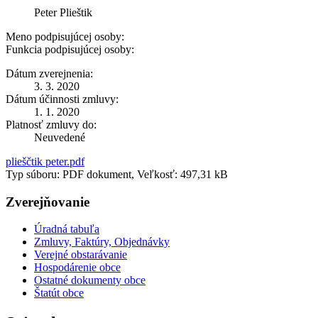
Peter Plieštik
Meno podpisujúcej osoby:
Funkcia podpisujúcej osoby:
Dátum zverejnenia:
3. 3. 2020
Dátum účinnosti zmluvy:
1. 1. 2020
Platnosť zmluvy do:
Neuvedené
plieščtik peter.pdf
Typ súboru: PDF dokument, Veľkosť: 497,31 kB
Zverejňovanie
Úradná tabuľa
Zmluvy, Faktúry, Objednávky
Verejné obstarávanie
Hospodárenie obce
Ostatné dokumenty obce
Štatút obce