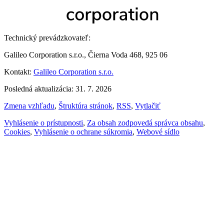
Technický prevádzkovateľ:
Galileo Corporation s.r.o., Čierna Voda 468, 925 06
Kontakt:
Galileo Corporation s.r.o.
Posledná aktualizácia: 31. 7. 2026
Zmena vzhľadu
,
Štruktúra stránok
,
RSS
,
Vytlačiť
Vyhlásenie o prístupnosti
,
Za obsah zodpovedá správca obsahu
,
Cookies
,
Vyhlásenie o ochrane súkromia
,
Webové sídlo