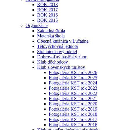
ROK 2018
ROK 2017
ROK 2016
ROK 2015
Organizácie
Základná škola
Materská škola
Obecná knižnica v Lučatíne
Telovýchovná jednota
Stolnotenisový oddiel
Dobrovoľný hasičský zbor
Klub dôchodcov
Klub slovenských turistov
Fotogaléria KST rok 2026
Fotogaléria KST rok 2025
Fotogaléria KST rok 2024
Fotogaléria KST rok 2023
Fotogaléria KST rok 2022
Fotogaléria KST rok 2021
Fotogaléria KST rok 2020
Fotogaléria KST rok 2019
Fotogaléria KST rok 2018
Fotogaléria KST rok 2017
Fotogaléria KST rok 2016
Klub priateľov lučatínskej prírody