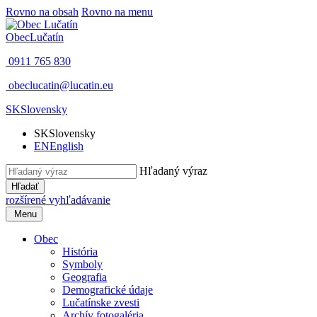
Rovno na obsah
Rovno na menu
Obec
Lučatín
0911 765 830
obeclucatin@lucatin.eu
SK
Slovensky
SK
Slovensky
EN
English
Hľadaný výraz
Hľadať
rozšírené vyhľadávanie
Menu
Obec
História
Symboly
Geografia
Demografické údaje
Lučatínske zvesti
Archív fotogaléria