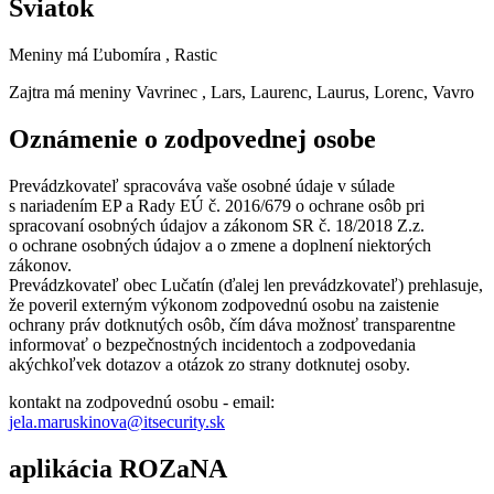
Sviatok
Meniny má
Ľubomíra
, Rastic
Zajtra má meniny
Vavrinec
, Lars, Laurenc, Laurus, Lorenc, Vavro
Oznámenie o zodpovednej osobe
Prevádzkovateľ spracováva vaše osobné údaje v súlade
s nariadením EP a Rady EÚ č. 2016/679 o ochrane osôb pri
spracovaní osobných údajov a zákonom SR č. 18/2018 Z.z.
o ochrane osobných údajov a o zmene a doplnení niektorých
zákonov.
Prevádzkovateľ obec Lučatín (ďalej len prevádzkovateľ) prehlasuje,
že poveril externým výkonom zodpovednú osobu na zaistenie
ochrany práv dotknutých osôb, čím dáva možnosť transparentne
informovať o bezpečnostných incidentoch a zodpovedania
akýchkoľvek dotazov a otázok zo strany dotknutej osoby.
kontakt na zodpovednú osobu - email:
jela.maruskinova@itsecurity.sk
aplikácia ROZaNA