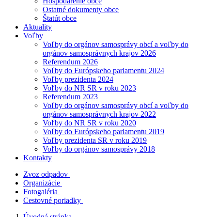
Hospodárenie obce
Ostatné dokumenty obce
Štatút obce
Aktuality
Voľby
Voľby do orgánov samosprávy obcí a voľby do
orgánov samosprávnych krajov 2026
Referendum 2026
Voľby do Európskeho parlamentu 2024
Voľby prezidenta 2024
Voľby do NR SR v roku 2023
Referendum 2023
Voľby do orgánov samosprávy obcí a voľby do
orgánov samosprávnych krajov 2022
Voľby do NR SR v roku 2020
Voľby do Európskeho parlamentu 2019
Voľby prezidenta SR v roku 2019
Voľby do orgánov samosprávy 2018
Kontakty
Zvoz odpadov
Organizácie
Fotogaléria
Cestovné poriadky
Úvodná stránka