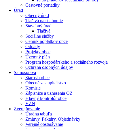
Cestovné poriadky
Úrad
Obecný úrad
Tlačivá na stiahnutie
Stavebný úrad
Tlačivá
Sociálne služby
Cenník poplatkov obce
Odpady
Projekty obce
Územný plán
Program hospodárskeho a sociálneho rozvoja
Ochrana osobných údajov
Samospráva
Starosta obce
Obecné zastupiteľstvo
Komisie
Zápisnice a uznesenia OZ
Hlavný kontrolór obce
VZN
Zverejňovanie
Úradná tabuľa
Zmluvy, Faktúry, Objednávky
Verejné obstarávanie