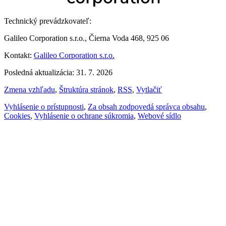
Technický prevádzkovateľ:
Galileo Corporation s.r.o., Čierna Voda 468, 925 06
Kontakt:
Galileo Corporation s.r.o.
Posledná aktualizácia: 31. 7. 2026
Zmena vzhľadu
,
Štruktúra stránok
,
RSS
,
Vytlačiť
Vyhlásenie o prístupnosti
,
Za obsah zodpovedá správca obsahu
,
Cookies
,
Vyhlásenie o ochrane súkromia
,
Webové sídlo