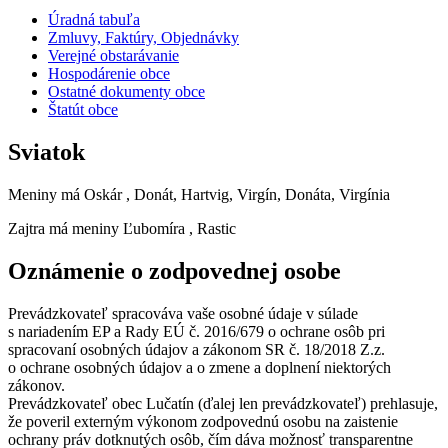
Úradná tabuľa
Zmluvy, Faktúry, Objednávky
Verejné obstarávanie
Hospodárenie obce
Ostatné dokumenty obce
Štatút obce
Sviatok
Meniny má
Oskár
, Donát, Hartvig, Virgín, Donáta, Virgínia
Zajtra má meniny
Ľubomíra
, Rastic
Oznámenie o zodpovednej osobe
Prevádzkovateľ spracováva vaše osobné údaje v súlade
s nariadením EP a Rady EÚ č. 2016/679 o ochrane osôb pri
spracovaní osobných údajov a zákonom SR č. 18/2018 Z.z.
o ochrane osobných údajov a o zmene a doplnení niektorých
zákonov.
Prevádzkovateľ obec Lučatín (ďalej len prevádzkovateľ) prehlasuje,
že poveril externým výkonom zodpovednú osobu na zaistenie
ochrany práv dotknutých osôb, čím dáva možnosť transparentne