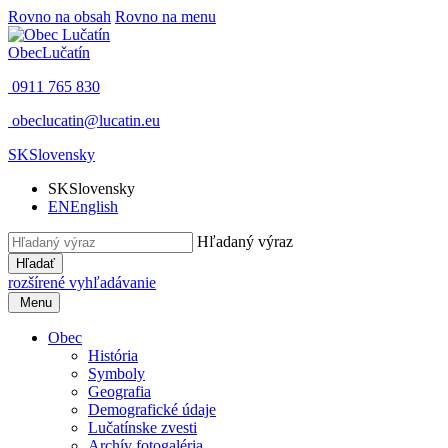
Rovno na obsah
Rovno na menu
Obec
Lučatín
0911 765 830
obeclucatin@lucatin.eu
SK
Slovensky
SK
Slovensky
EN
English
Hľadaný výraz
Hľadať
rozšírené vyhľadávanie
Menu
Obec
História
Symboly
Geografia
Demografické údaje
Lučatínske zvesti
Archív fotogaléria