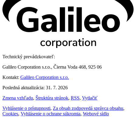
Technický prevádzkovateľ:
Galileo Corporation s.r.o., Čierna Voda 468, 925 06
Kontakt:
Galileo Corporation s.r.o.
Posledná aktualizácia: 31. 7. 2026
Zmena vzhľadu
,
Štruktúra stránok
,
RSS
,
Vytlačiť
Vyhlásenie o prístupnosti
,
Za obsah zodpovedá správca obsahu
,
Cookies
,
Vyhlásenie o ochrane súkromia
,
Webové sídlo