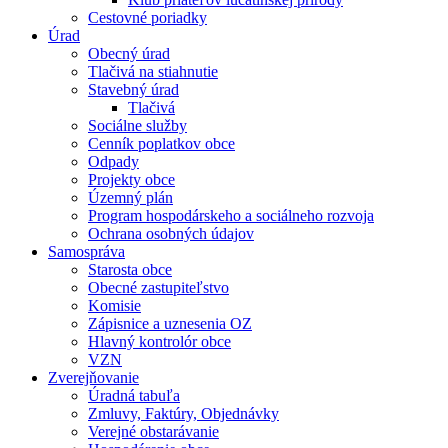
Cestovné poriadky
Úrad
Obecný úrad
Tlačivá na stiahnutie
Stavebný úrad
Tlačivá
Sociálne služby
Cenník poplatkov obce
Odpady
Projekty obce
Územný plán
Program hospodárskeho a sociálneho rozvoja
Ochrana osobných údajov
Samospráva
Starosta obce
Obecné zastupiteľstvo
Komisie
Zápisnice a uznesenia OZ
Hlavný kontrolór obce
VZN
Zverejňovanie
Úradná tabuľa
Zmluvy, Faktúry, Objednávky
Verejné obstarávanie