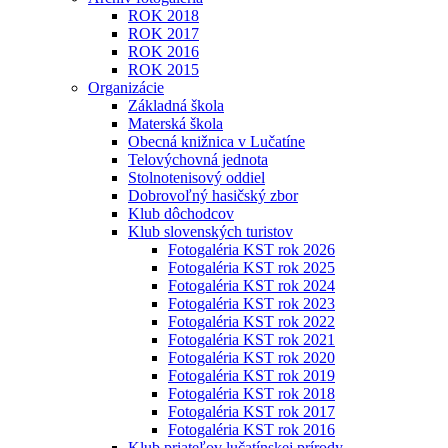
ROK 2018
ROK 2017
ROK 2016
ROK 2015
Organizácie
Základná škola
Materská škola
Obecná knižnica v Lučatíne
Telovýchovná jednota
Stolnotenisový oddiel
Dobrovoľný hasičský zbor
Klub dôchodcov
Klub slovenských turistov
Fotogaléria KST rok 2026
Fotogaléria KST rok 2025
Fotogaléria KST rok 2024
Fotogaléria KST rok 2023
Fotogaléria KST rok 2022
Fotogaléria KST rok 2021
Fotogaléria KST rok 2020
Fotogaléria KST rok 2019
Fotogaléria KST rok 2018
Fotogaléria KST rok 2017
Fotogaléria KST rok 2016
Klub priateľov lučatínskej prírody