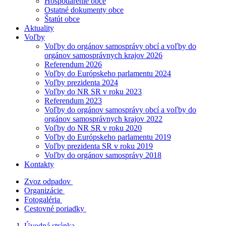
Hospodárenie obce
Ostatné dokumenty obce
Štatút obce
Aktuality
Voľby
Voľby do orgánov samosprávy obcí a voľby do
orgánov samosprávnych krajov 2026
Referendum 2026
Voľby do Európskeho parlamentu 2024
Voľby prezidenta 2024
Voľby do NR SR v roku 2023
Referendum 2023
Voľby do orgánov samosprávy obcí a voľby do
orgánov samosprávnych krajov 2022
Voľby do NR SR v roku 2020
Voľby do Európskeho parlamentu 2019
Voľby prezidenta SR v roku 2019
Voľby do orgánov samosprávy 2018
Kontakty
Zvoz odpadov
Organizácie
Fotogaléria
Cestovné poriadky
Úvodná stránka