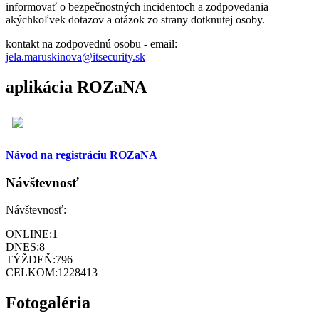
informovať o bezpečnostných incidentoch a zodpovedania
akýchkoľvek dotazov a otázok zo strany dotknutej osoby.
kontakt na zodpovednú osobu - email:
jela.maruskinova@itsecurity.sk
aplikácia ROZaNA
Návod na registráciu ROZaNA
Návštevnosť
Návštevnosť:
ONLINE:
1
DNES:
8
TÝŽDEŇ:
796
CELKOM:
1228413
Fotogaléria