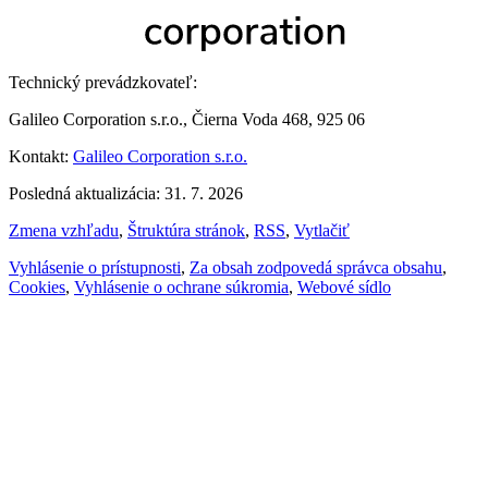
Technický prevádzkovateľ:
Galileo Corporation s.r.o., Čierna Voda 468, 925 06
Kontakt:
Galileo Corporation s.r.o.
Posledná aktualizácia: 31. 7. 2026
Zmena vzhľadu
,
Štruktúra stránok
,
RSS
,
Vytlačiť
Vyhlásenie o prístupnosti
,
Za obsah zodpovedá správca obsahu
,
Cookies
,
Vyhlásenie o ochrane súkromia
,
Webové sídlo