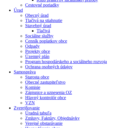
Cestovné poriadky
Úrad
Obecný úrad
Tlačivá na stiahnutie
Stavebný úrad
Tlačivá
Sociálne služby
Cenník poplatkov obce
Odpady
Projekty obce
Územný plán
Program hospodárskeho a sociálneho rozvoja
Ochrana osobných údajov
Samospráva
Starosta obce
Obecné zastupiteľstvo
Komisie
Zápisnice a uznesenia OZ
Hlavný kontrolór obce
VZN
Zverejňovanie
Úradná tabuľa
Zmluvy, Faktúry, Objednávky
Verejné obstarávanie