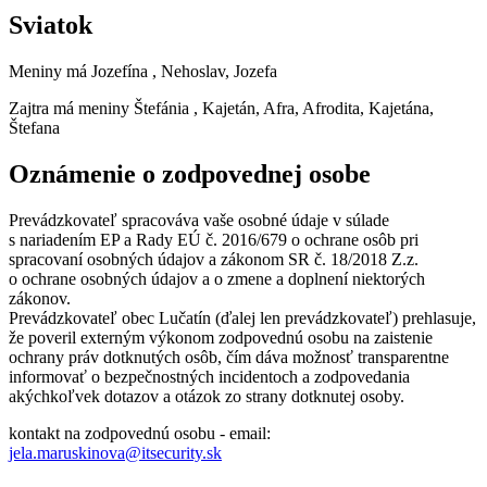
Sviatok
Meniny má
Jozefína
, Nehoslav, Jozefa
Zajtra má meniny
Štefánia
, Kajetán, Afra, Afrodita, Kajetána,
Štefana
Oznámenie o zodpovednej osobe
Prevádzkovateľ spracováva vaše osobné údaje v súlade
s nariadením EP a Rady EÚ č. 2016/679 o ochrane osôb pri
spracovaní osobných údajov a zákonom SR č. 18/2018 Z.z.
o ochrane osobných údajov a o zmene a doplnení niektorých
zákonov.
Prevádzkovateľ obec Lučatín (ďalej len prevádzkovateľ) prehlasuje,
že poveril externým výkonom zodpovednú osobu na zaistenie
ochrany práv dotknutých osôb, čím dáva možnosť transparentne
informovať o bezpečnostných incidentoch a zodpovedania
akýchkoľvek dotazov a otázok zo strany dotknutej osoby.
kontakt na zodpovednú osobu - email:
jela.maruskinova@itsecurity.sk