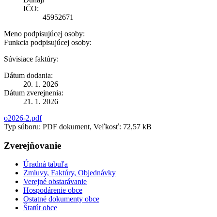
IČO:
45952671
Meno podpisujúcej osoby:
Funkcia podpisujúcej osoby:
Súvisiace faktúry:
Dátum dodania:
20. 1. 2026
Dátum zverejnenia:
21. 1. 2026
o2026-2.pdf
Typ súboru: PDF dokument, Veľkosť: 72,57 kB
Zverejňovanie
Úradná tabuľa
Zmluvy, Faktúry, Objednávky
Verejné obstarávanie
Hospodárenie obce
Ostatné dokumenty obce
Štatút obce