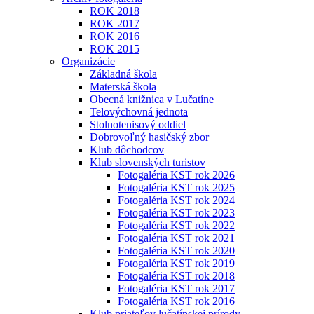
ROK 2018
ROK 2017
ROK 2016
ROK 2015
Organizácie
Základná škola
Materská škola
Obecná knižnica v Lučatíne
Telovýchovná jednota
Stolnotenisový oddiel
Dobrovoľný hasičský zbor
Klub dôchodcov
Klub slovenských turistov
Fotogaléria KST rok 2026
Fotogaléria KST rok 2025
Fotogaléria KST rok 2024
Fotogaléria KST rok 2023
Fotogaléria KST rok 2022
Fotogaléria KST rok 2021
Fotogaléria KST rok 2020
Fotogaléria KST rok 2019
Fotogaléria KST rok 2018
Fotogaléria KST rok 2017
Fotogaléria KST rok 2016
Klub priateľov lučatínskej prírody