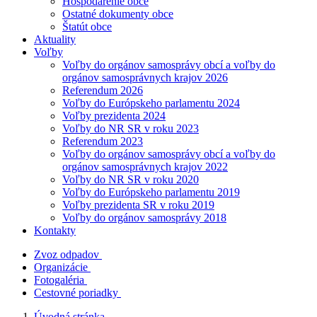
Hospodárenie obce
Ostatné dokumenty obce
Štatút obce
Aktuality
Voľby
Voľby do orgánov samosprávy obcí a voľby do
orgánov samosprávnych krajov 2026
Referendum 2026
Voľby do Európskeho parlamentu 2024
Voľby prezidenta 2024
Voľby do NR SR v roku 2023
Referendum 2023
Voľby do orgánov samosprávy obcí a voľby do
orgánov samosprávnych krajov 2022
Voľby do NR SR v roku 2020
Voľby do Európskeho parlamentu 2019
Voľby prezidenta SR v roku 2019
Voľby do orgánov samosprávy 2018
Kontakty
Zvoz odpadov
Organizácie
Fotogaléria
Cestovné poriadky
Úvodná stránka