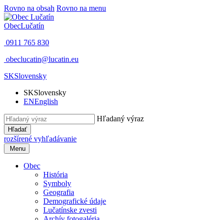
Rovno na obsah
Rovno na menu
Obec
Lučatín
0911 765 830
obeclucatin@lucatin.eu
SK
Slovensky
SK
Slovensky
EN
English
Hľadaný výraz
Hľadať
rozšírené vyhľadávanie
Menu
Obec
História
Symboly
Geografia
Demografické údaje
Lučatínske zvesti
Archív fotogaléria