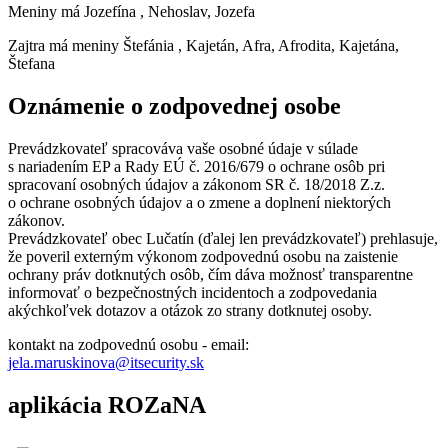
Meniny má
Jozefína
, Nehoslav, Jozefa
Zajtra má meniny
Štefánia
, Kajetán, Afra, Afrodita, Kajetána,
Štefana
Oznámenie o zodpovednej osobe
Prevádzkovateľ spracováva vaše osobné údaje v súlade
s nariadením EP a Rady EÚ č. 2016/679 o ochrane osôb pri
spracovaní osobných údajov a zákonom SR č. 18/2018 Z.z.
o ochrane osobných údajov a o zmene a doplnení niektorých
zákonov.
Prevádzkovateľ obec Lučatín (ďalej len prevádzkovateľ) prehlasuje,
že poveril externým výkonom zodpovednú osobu na zaistenie
ochrany práv dotknutých osôb, čím dáva možnosť transparentne
informovať o bezpečnostných incidentoch a zodpovedania
akýchkoľvek dotazov a otázok zo strany dotknutej osoby.
kontakt na zodpovednú osobu - email:
jela.maruskinova@itsecurity.sk
aplikácia ROZaNA