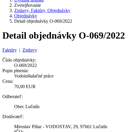
Zverejňovanie
Zmluvy, Faktúry, Objednávky
Objednávky
Detail objednávky O-069/2022
Detail objednávky O-069/2022
Faktúry
|
Zmluvy
Číslo objednávky:
O-069/2022
Popis plnenia:
Vodoinštalačné práce
Cena:
70,00 EUR
Odberateľ:
Obec Lučatín
Dodávateľ:
Miroslav Piliar - VODOSTAV, 29, 97661 Lučatín
IČO: