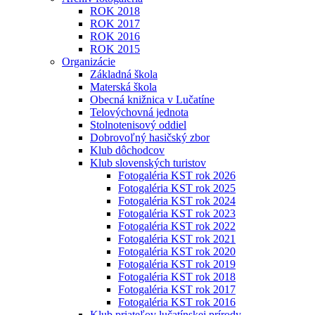
ROK 2018
ROK 2017
ROK 2016
ROK 2015
Organizácie
Základná škola
Materská škola
Obecná knižnica v Lučatíne
Telovýchovná jednota
Stolnotenisový oddiel
Dobrovoľný hasičský zbor
Klub dôchodcov
Klub slovenských turistov
Fotogaléria KST rok 2026
Fotogaléria KST rok 2025
Fotogaléria KST rok 2024
Fotogaléria KST rok 2023
Fotogaléria KST rok 2022
Fotogaléria KST rok 2021
Fotogaléria KST rok 2020
Fotogaléria KST rok 2019
Fotogaléria KST rok 2018
Fotogaléria KST rok 2017
Fotogaléria KST rok 2016
Klub priateľov lučatínskej prírody