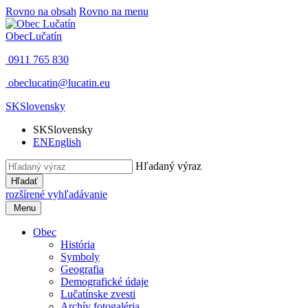
Rovno na obsah
Rovno na menu
Obec
Lučatín
0911 765 830
obeclucatin@lucatin.eu
SK
Slovensky
SK
Slovensky
EN
English
Hľadaný výraz
Hľadať
rozšírené vyhľadávanie
Menu
Obec
História
Symboly
Geografia
Demografické údaje
Lučatínske zvesti
Archív fotogaléria