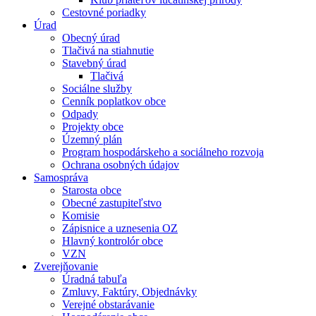
Cestovné poriadky
Úrad
Obecný úrad
Tlačivá na stiahnutie
Stavebný úrad
Tlačivá
Sociálne služby
Cenník poplatkov obce
Odpady
Projekty obce
Územný plán
Program hospodárskeho a sociálneho rozvoja
Ochrana osobných údajov
Samospráva
Starosta obce
Obecné zastupiteľstvo
Komisie
Zápisnice a uznesenia OZ
Hlavný kontrolór obce
VZN
Zverejňovanie
Úradná tabuľa
Zmluvy, Faktúry, Objednávky
Verejné obstarávanie