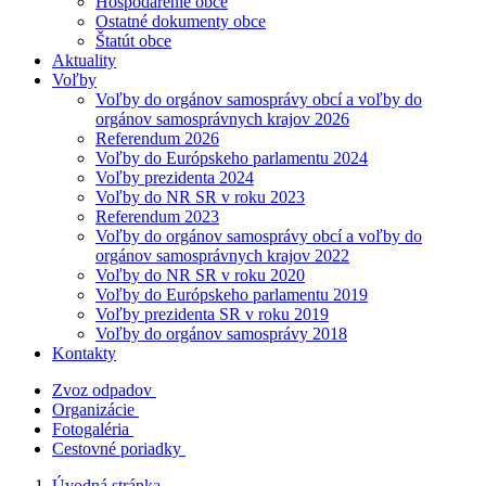
Hospodárenie obce
Ostatné dokumenty obce
Štatút obce
Aktuality
Voľby
Voľby do orgánov samosprávy obcí a voľby do
orgánov samosprávnych krajov 2026
Referendum 2026
Voľby do Európskeho parlamentu 2024
Voľby prezidenta 2024
Voľby do NR SR v roku 2023
Referendum 2023
Voľby do orgánov samosprávy obcí a voľby do
orgánov samosprávnych krajov 2022
Voľby do NR SR v roku 2020
Voľby do Európskeho parlamentu 2019
Voľby prezidenta SR v roku 2019
Voľby do orgánov samosprávy 2018
Kontakty
Zvoz odpadov
Organizácie
Fotogaléria
Cestovné poriadky
Úvodná stránka