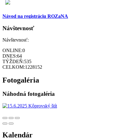
Návod na registráciu ROZaNA
Návštevnosť
Návštevnosť:
ONLINE:
0
DNES:
64
TÝŽDEŇ:
535
CELKOM:
1228152
Fotogaléria
Náhodná fotogaléria
Kalendár