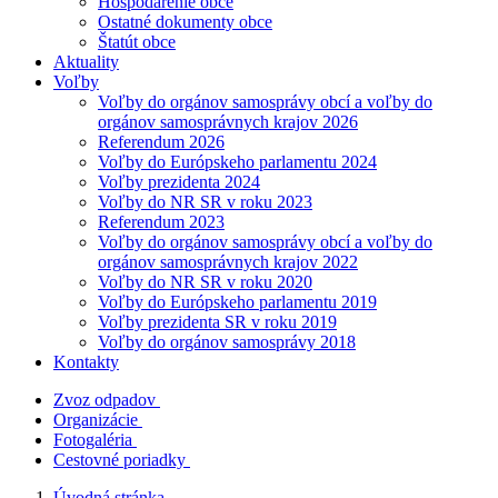
Hospodárenie obce
Ostatné dokumenty obce
Štatút obce
Aktuality
Voľby
Voľby do orgánov samosprávy obcí a voľby do
orgánov samosprávnych krajov 2026
Referendum 2026
Voľby do Európskeho parlamentu 2024
Voľby prezidenta 2024
Voľby do NR SR v roku 2023
Referendum 2023
Voľby do orgánov samosprávy obcí a voľby do
orgánov samosprávnych krajov 2022
Voľby do NR SR v roku 2020
Voľby do Európskeho parlamentu 2019
Voľby prezidenta SR v roku 2019
Voľby do orgánov samosprávy 2018
Kontakty
Zvoz odpadov
Organizácie
Fotogaléria
Cestovné poriadky
Úvodná stránka