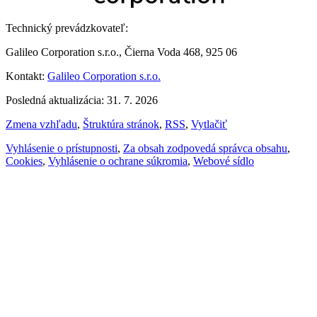
Technický prevádzkovateľ:
Galileo Corporation s.r.o., Čierna Voda 468, 925 06
Kontakt:
Galileo Corporation s.r.o.
Posledná aktualizácia: 31. 7. 2026
Zmena vzhľadu
,
Štruktúra stránok
,
RSS
,
Vytlačiť
Vyhlásenie o prístupnosti
,
Za obsah zodpovedá správca obsahu
,
Cookies
,
Vyhlásenie o ochrane súkromia
,
Webové sídlo