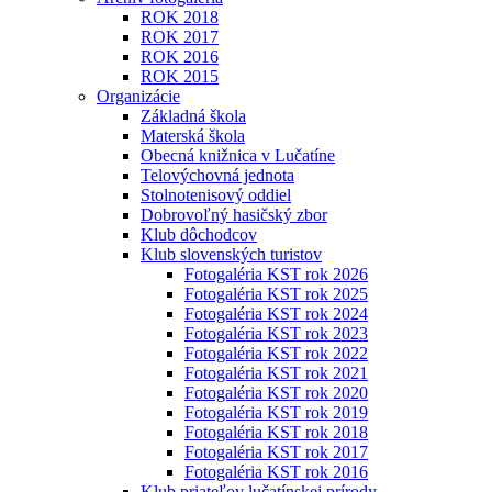
ROK 2018
ROK 2017
ROK 2016
ROK 2015
Organizácie
Základná škola
Materská škola
Obecná knižnica v Lučatíne
Telovýchovná jednota
Stolnotenisový oddiel
Dobrovoľný hasičský zbor
Klub dôchodcov
Klub slovenských turistov
Fotogaléria KST rok 2026
Fotogaléria KST rok 2025
Fotogaléria KST rok 2024
Fotogaléria KST rok 2023
Fotogaléria KST rok 2022
Fotogaléria KST rok 2021
Fotogaléria KST rok 2020
Fotogaléria KST rok 2019
Fotogaléria KST rok 2018
Fotogaléria KST rok 2017
Fotogaléria KST rok 2016
Klub priateľov lučatínskej prírody