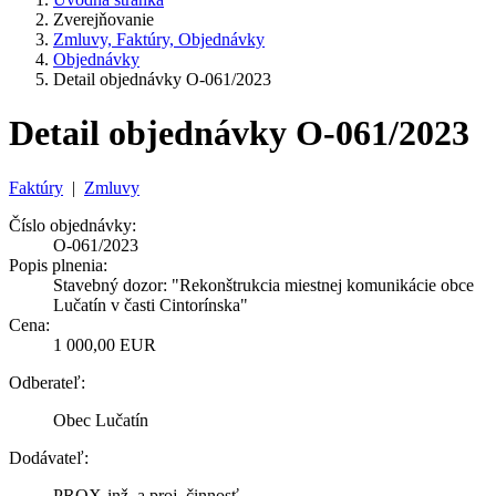
Zverejňovanie
Zmluvy, Faktúry, Objednávky
Objednávky
Detail objednávky O-061/2023
Detail objednávky O-061/2023
Faktúry
|
Zmluvy
Číslo objednávky:
O-061/2023
Popis plnenia:
Stavebný dozor: "Rekonštrukcia miestnej komunikácie obce
Lučatín v časti Cintorínska"
Cena:
1 000,00 EUR
Odberateľ:
Obec Lučatín
Dodávateľ:
PROX-inž. a proj. činnosť