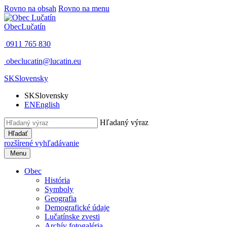
Rovno na obsah
Rovno na menu
Obec
Lučatín
0911 765 830
obeclucatin@lucatin.eu
SK
Slovensky
SK
Slovensky
EN
English
Hľadaný výraz
Hľadať
rozšírené vyhľadávanie
Menu
Obec
História
Symboly
Geografia
Demografické údaje
Lučatínske zvesti
Archív fotogaléria