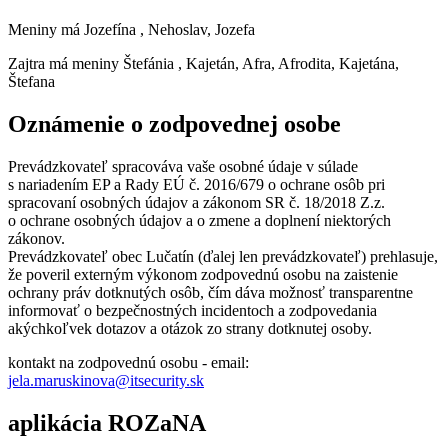
Meniny má
Jozefína
, Nehoslav, Jozefa
Zajtra má meniny
Štefánia
, Kajetán, Afra, Afrodita, Kajetána,
Štefana
Oznámenie o zodpovednej osobe
Prevádzkovateľ spracováva vaše osobné údaje v súlade
s nariadením EP a Rady EÚ č. 2016/679 o ochrane osôb pri
spracovaní osobných údajov a zákonom SR č. 18/2018 Z.z.
o ochrane osobných údajov a o zmene a doplnení niektorých
zákonov.
Prevádzkovateľ obec Lučatín (ďalej len prevádzkovateľ) prehlasuje,
že poveril externým výkonom zodpovednú osobu na zaistenie
ochrany práv dotknutých osôb, čím dáva možnosť transparentne
informovať o bezpečnostných incidentoch a zodpovedania
akýchkoľvek dotazov a otázok zo strany dotknutej osoby.
kontakt na zodpovednú osobu - email:
jela.maruskinova@itsecurity.sk
aplikácia ROZaNA