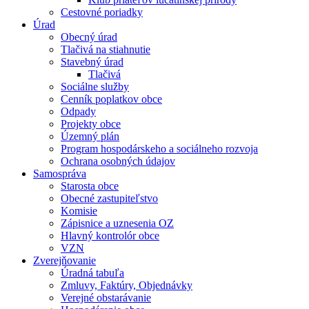
Cestovné poriadky
Úrad
Obecný úrad
Tlačivá na stiahnutie
Stavebný úrad
Tlačivá
Sociálne služby
Cenník poplatkov obce
Odpady
Projekty obce
Územný plán
Program hospodárskeho a sociálneho rozvoja
Ochrana osobných údajov
Samospráva
Starosta obce
Obecné zastupiteľstvo
Komisie
Zápisnice a uznesenia OZ
Hlavný kontrolór obce
VZN
Zverejňovanie
Úradná tabuľa
Zmluvy, Faktúry, Objednávky
Verejné obstarávanie