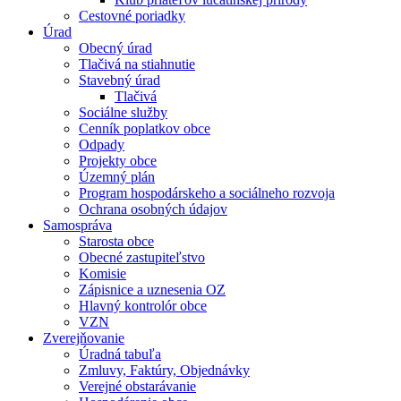
Cestovné poriadky
Úrad
Obecný úrad
Tlačivá na stiahnutie
Stavebný úrad
Tlačivá
Sociálne služby
Cenník poplatkov obce
Odpady
Projekty obce
Územný plán
Program hospodárskeho a sociálneho rozvoja
Ochrana osobných údajov
Samospráva
Starosta obce
Obecné zastupiteľstvo
Komisie
Zápisnice a uznesenia OZ
Hlavný kontrolór obce
VZN
Zverejňovanie
Úradná tabuľa
Zmluvy, Faktúry, Objednávky
Verejné obstarávanie