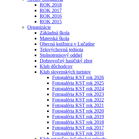
ROK 2018
ROK 2017
ROK 2016
ROK 2015
Organizácie
Základná škola
Materská škola
Obecná knižnica v Lučatíne
Telovýchovná jednota
Stolnotenisový oddiel
Dobrovoľný hasičský zbor
Klub dôchodcov
Klub slovenských turistov
Fotogaléria KST rok 2026
Fotogaléria KST rok 2025
Fotogaléria KST rok 2024
Fotogaléria KST rok 2023
Fotogaléria KST rok 2022
Fotogaléria KST rok 2021
Fotogaléria KST rok 2020
Fotogaléria KST rok 2019
Fotogaléria KST rok 2018
Fotogaléria KST rok 2017
Fotogaléria KST rok 2016
Klub priateľov lučatínskej prírody