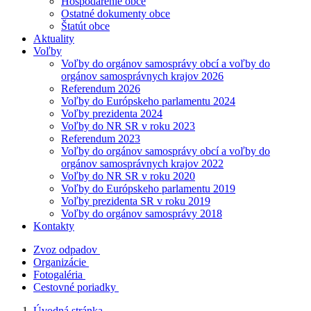
Hospodárenie obce
Ostatné dokumenty obce
Štatút obce
Aktuality
Voľby
Voľby do orgánov samosprávy obcí a voľby do
orgánov samosprávnych krajov 2026
Referendum 2026
Voľby do Európskeho parlamentu 2024
Voľby prezidenta 2024
Voľby do NR SR v roku 2023
Referendum 2023
Voľby do orgánov samosprávy obcí a voľby do
orgánov samosprávnych krajov 2022
Voľby do NR SR v roku 2020
Voľby do Európskeho parlamentu 2019
Voľby prezidenta SR v roku 2019
Voľby do orgánov samosprávy 2018
Kontakty
Zvoz odpadov
Organizácie
Fotogaléria
Cestovné poriadky
Úvodná stránka