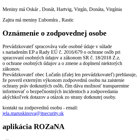
Meniny má
Oskár
, Donát, Hartvig, Virgín, Donáta, Virgínia
Zajtra má meniny
Ľubomíra
, Rastic
Oznámenie o zodpovednej osobe
Prevádzkovateľ spracováva vaše osobné údaje v súlade
s nariadením EP a Rady EÚ č. 2016/679 o ochrane osôb pri
spracovaní osobných údajov a zákonom SR č. 18/2018 Z.z.
o ochrane osobných údajov a o zmene a doplnení niektorých
zákonov.
Prevádzkovateľ obec Lučatín (ďalej len prevádzkovateľ) prehlasuje,
že poveril externým výkonom zodpovednú osobu na zaistenie
ochrany práv dotknutých osôb, čím dáva možnosť transparentne
informovať o bezpečnostných incidentoch a zodpovedania
akýchkoľvek dotazov a otázok zo strany dotknutej osoby.
kontakt na zodpovednú osobu - email:
jela.maruskinova@itsecurity.sk
aplikácia ROZaNA