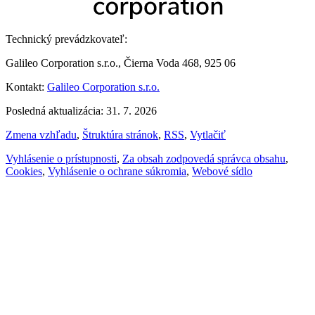
Technický prevádzkovateľ:
Galileo Corporation s.r.o., Čierna Voda 468, 925 06
Kontakt:
Galileo Corporation s.r.o.
Posledná aktualizácia: 31. 7. 2026
Zmena vzhľadu
,
Štruktúra stránok
,
RSS
,
Vytlačiť
Vyhlásenie o prístupnosti
,
Za obsah zodpovedá správca obsahu
,
Cookies
,
Vyhlásenie o ochrane súkromia
,
Webové sídlo