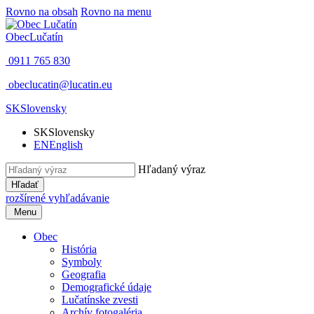
Rovno na obsah
Rovno na menu
Obec
Lučatín
0911 765 830
obeclucatin@lucatin.eu
SK
Slovensky
SK
Slovensky
EN
English
Hľadaný výraz
Hľadať
rozšírené vyhľadávanie
Menu
Obec
História
Symboly
Geografia
Demografické údaje
Lučatínske zvesti
Archív fotogaléria