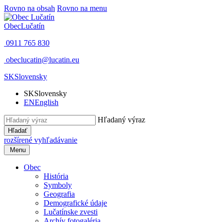
Rovno na obsah
Rovno na menu
Obec
Lučatín
0911 765 830
obeclucatin@lucatin.eu
SK
Slovensky
SK
Slovensky
EN
English
Hľadaný výraz
Hľadať
rozšírené vyhľadávanie
Menu
Obec
História
Symboly
Geografia
Demografické údaje
Lučatínske zvesti
Archív fotogaléria