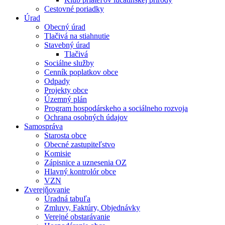
Cestovné poriadky
Úrad
Obecný úrad
Tlačivá na stiahnutie
Stavebný úrad
Tlačivá
Sociálne služby
Cenník poplatkov obce
Odpady
Projekty obce
Územný plán
Program hospodárskeho a sociálneho rozvoja
Ochrana osobných údajov
Samospráva
Starosta obce
Obecné zastupiteľstvo
Komisie
Zápisnice a uznesenia OZ
Hlavný kontrolór obce
VZN
Zverejňovanie
Úradná tabuľa
Zmluvy, Faktúry, Objednávky
Verejné obstarávanie