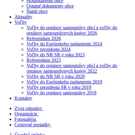
Hospodárenie obce
Ostatné dokumenty obce
Štatút obce
Aktuality
Voľby
Voľby do orgánov samosprávy obcí a voľby do
orgánov samosprávnych krajov 2026
Referendum 2026
Voľby do Európskeho parlamentu 2024
Voľby prezidenta 2024
Voľby do NR SR v roku 2023
Referendum 2023
Voľby do orgánov samosprávy obcí a voľby do
orgánov samosprávnych krajov 2022
Voľby do NR SR v roku 2020
Voľby do Európskeho parlamentu 2019
Voľby prezidenta SR v roku 2019
Voľby do orgánov samosprávy 2018
Kontakty
Zvoz odpadov
Organizácie
Fotogaléria
Cestovné poriadky
Úvodná stránka