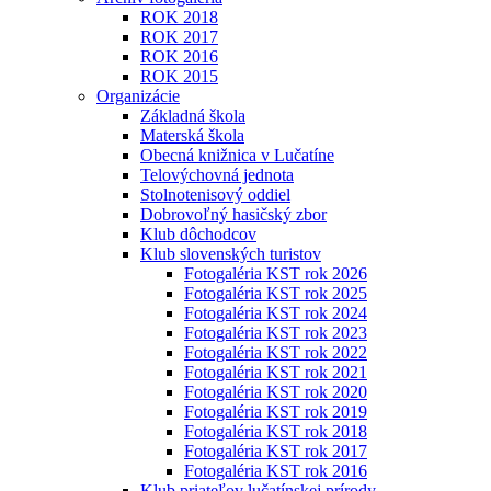
ROK 2018
ROK 2017
ROK 2016
ROK 2015
Organizácie
Základná škola
Materská škola
Obecná knižnica v Lučatíne
Telovýchovná jednota
Stolnotenisový oddiel
Dobrovoľný hasičský zbor
Klub dôchodcov
Klub slovenských turistov
Fotogaléria KST rok 2026
Fotogaléria KST rok 2025
Fotogaléria KST rok 2024
Fotogaléria KST rok 2023
Fotogaléria KST rok 2022
Fotogaléria KST rok 2021
Fotogaléria KST rok 2020
Fotogaléria KST rok 2019
Fotogaléria KST rok 2018
Fotogaléria KST rok 2017
Fotogaléria KST rok 2016
Klub priateľov lučatínskej prírody