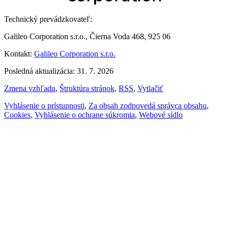
Technický prevádzkovateľ:
Galileo Corporation s.r.o., Čierna Voda 468, 925 06
Kontakt:
Galileo Corporation s.r.o.
Posledná aktualizácia: 31. 7. 2026
Zmena vzhľadu
,
Štruktúra stránok
,
RSS
,
Vytlačiť
Vyhlásenie o prístupnosti
,
Za obsah zodpovedá správca obsahu
,
Cookies
,
Vyhlásenie o ochrane súkromia
,
Webové sídlo