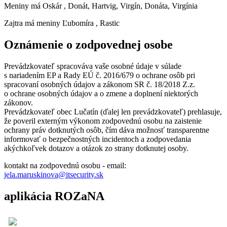
Meniny má
Oskár
, Donát, Hartvig, Virgín, Donáta, Virgínia
Zajtra má meniny
Ľubomíra
, Rastic
Oznámenie o zodpovednej osobe
Prevádzkovateľ spracováva vaše osobné údaje v súlade
s nariadením EP a Rady EÚ č. 2016/679 o ochrane osôb pri
spracovaní osobných údajov a zákonom SR č. 18/2018 Z.z.
o ochrane osobných údajov a o zmene a doplnení niektorých
zákonov.
Prevádzkovateľ obec Lučatín (ďalej len prevádzkovateľ) prehlasuje,
že poveril externým výkonom zodpovednú osobu na zaistenie
ochrany práv dotknutých osôb, čím dáva možnosť transparentne
informovať o bezpečnostných incidentoch a zodpovedania
akýchkoľvek dotazov a otázok zo strany dotknutej osoby.
kontakt na zodpovednú osobu - email:
jela.maruskinova@itsecurity.sk
aplikácia ROZaNA