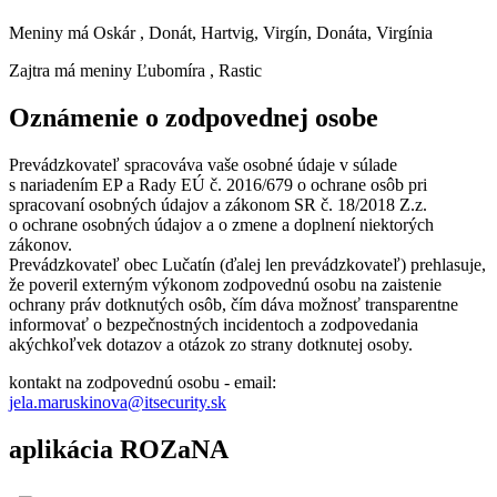
Meniny má
Oskár
, Donát, Hartvig, Virgín, Donáta, Virgínia
Zajtra má meniny
Ľubomíra
, Rastic
Oznámenie o zodpovednej osobe
Prevádzkovateľ spracováva vaše osobné údaje v súlade
s nariadením EP a Rady EÚ č. 2016/679 o ochrane osôb pri
spracovaní osobných údajov a zákonom SR č. 18/2018 Z.z.
o ochrane osobných údajov a o zmene a doplnení niektorých
zákonov.
Prevádzkovateľ obec Lučatín (ďalej len prevádzkovateľ) prehlasuje,
že poveril externým výkonom zodpovednú osobu na zaistenie
ochrany práv dotknutých osôb, čím dáva možnosť transparentne
informovať o bezpečnostných incidentoch a zodpovedania
akýchkoľvek dotazov a otázok zo strany dotknutej osoby.
kontakt na zodpovednú osobu - email:
jela.maruskinova@itsecurity.sk
aplikácia ROZaNA