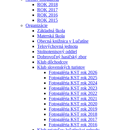
ROK 2018
ROK 2017
ROK 2016
ROK 2015
Organizácie
Základná škola
Materská škola
Obecná knižnica v Lučatíne
Telovýchovná jednota
Stolnotenisový oddiel
Dobrovoľný hasičský zbor
Klub dôchodcov
Klub slovenských turistov
Fotogaléria KST rok 2026
Fotogaléria KST rok 2025
Fotogaléria KST rok 2024
Fotogaléria KST rok 2023
Fotogaléria KST rok 2022
Fotogaléria KST rok 2021
Fotogaléria KST rok 2020
Fotogaléria KST rok 2019
Fotogaléria KST rok 2018
Fotogaléria KST rok 2017
Fotogaléria KST rok 2016
Klub priateľov lučatínskej prírody