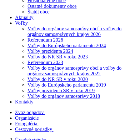
Hospodárenie obce
Ostatné dokumenty obce
Štatút obce
Aktuality
Voľby
Voľby do orgánov samosprávy obcí a voľby do
orgánov samosprávnych krajov 2026
Referendum 2026
Voľby do Európskeho parlamentu 2024
Voľby prezidenta 2024
Voľby do NR SR v roku 2023
Referendum 2023
Voľby do orgánov samosprávy obcí a voľby do
orgánov samosprávnych krajov 2022
Voľby do NR SR v roku 2020
Voľby do Európskeho parlamentu 2019
Voľby prezidenta SR v roku 2019
Voľby do orgánov samosprávy 2018
Kontakty
Zvoz odpadov
Organizácie
Fotogaléria
Cestovné poriadky
Úvodná stránka