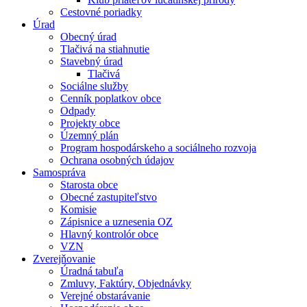
Cestovné poriadky
Úrad
Obecný úrad
Tlačivá na stiahnutie
Stavebný úrad
Tlačivá
Sociálne služby
Cenník poplatkov obce
Odpady
Projekty obce
Územný plán
Program hospodárskeho a sociálneho rozvoja
Ochrana osobných údajov
Samospráva
Starosta obce
Obecné zastupiteľstvo
Komisie
Zápisnice a uznesenia OZ
Hlavný kontrolór obce
VZN
Zverejňovanie
Úradná tabuľa
Zmluvy, Faktúry, Objednávky
Verejné obstarávanie