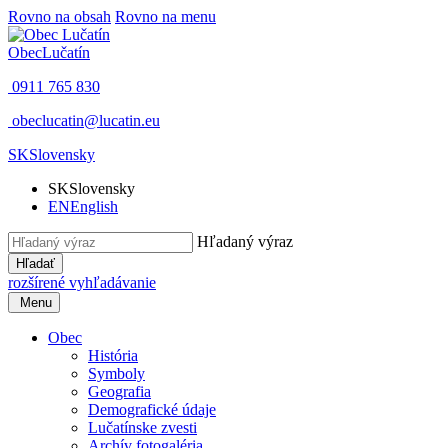
Rovno na obsah
Rovno na menu
Obec
Lučatín
0911 765 830
obeclucatin@lucatin.eu
SK
Slovensky
SK
Slovensky
EN
English
Hľadaný výraz
Hľadať
rozšírené vyhľadávanie
Menu
Obec
História
Symboly
Geografia
Demografické údaje
Lučatínske zvesti
Archív fotogaléria