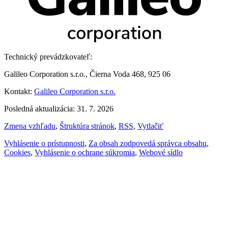
Technický prevádzkovateľ:
Galileo Corporation s.r.o., Čierna Voda 468, 925 06
Kontakt:
Galileo Corporation s.r.o.
Posledná aktualizácia: 31. 7. 2026
Zmena vzhľadu
,
Štruktúra stránok
,
RSS
,
Vytlačiť
Vyhlásenie o prístupnosti
,
Za obsah zodpovedá správca obsahu
,
Cookies
,
Vyhlásenie o ochrane súkromia
,
Webové sídlo