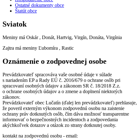
Ostatné dokumenty obce
Štatút obce
Sviatok
Meniny má
Oskár
, Donát, Hartvig, Virgín, Donáta, Virgínia
Zajtra má meniny
Ľubomíra
, Rastic
Oznámenie o zodpovednej osobe
Prevádzkovateľ spracováva vaše osobné údaje v súlade
s nariadením EP a Rady EÚ č. 2016/679 o ochrane osôb pri
spracovaní osobných údajov a zákonom SR č. 18/2018 Z.z.
o ochrane osobných údajov a o zmene a doplnení niektorých
zákonov.
Prevádzkovateľ obec Lučatín (ďalej len prevádzkovateľ) prehlasuje,
že poveril externým výkonom zodpovednú osobu na zaistenie
ochrany práv dotknutých osôb, čím dáva možnosť transparentne
informovať o bezpečnostných incidentoch a zodpovedania
akýchkoľvek dotazov a otázok zo strany dotknutej osoby.
kontakt na zodpovednú osobu - email: