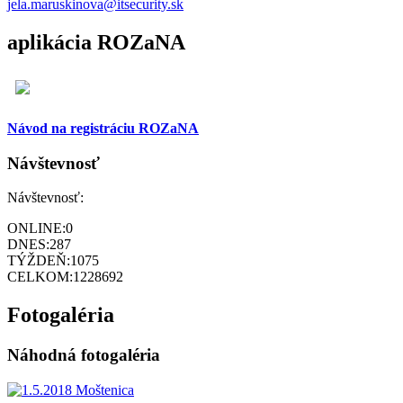
jela.maruskinova@itsecurity.sk
aplikácia ROZaNA
Návod na registráciu ROZaNA
Návštevnosť
Návštevnosť:
ONLINE:
0
DNES:
287
TÝŽDEŇ:
1075
CELKOM:
1228692
Fotogaléria
Náhodná fotogaléria