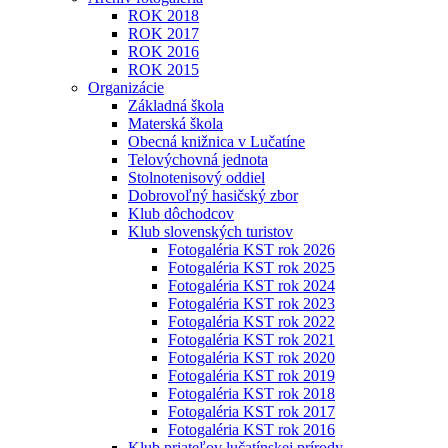
ROK 2018
ROK 2017
ROK 2016
ROK 2015
Organizácie
Základná škola
Materská škola
Obecná knižnica v Lučatíne
Telovýchovná jednota
Stolnotenisový oddiel
Dobrovoľný hasičský zbor
Klub dôchodcov
Klub slovenských turistov
Fotogaléria KST rok 2026
Fotogaléria KST rok 2025
Fotogaléria KST rok 2024
Fotogaléria KST rok 2023
Fotogaléria KST rok 2022
Fotogaléria KST rok 2021
Fotogaléria KST rok 2020
Fotogaléria KST rok 2019
Fotogaléria KST rok 2018
Fotogaléria KST rok 2017
Fotogaléria KST rok 2016
Klub priateľov lučatínskej prírody