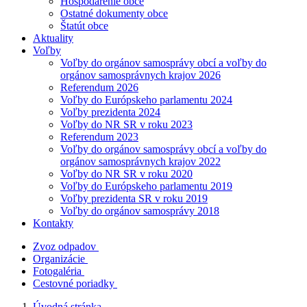
Hospodárenie obce
Ostatné dokumenty obce
Štatút obce
Aktuality
Voľby
Voľby do orgánov samosprávy obcí a voľby do
orgánov samosprávnych krajov 2026
Referendum 2026
Voľby do Európskeho parlamentu 2024
Voľby prezidenta 2024
Voľby do NR SR v roku 2023
Referendum 2023
Voľby do orgánov samosprávy obcí a voľby do
orgánov samosprávnych krajov 2022
Voľby do NR SR v roku 2020
Voľby do Európskeho parlamentu 2019
Voľby prezidenta SR v roku 2019
Voľby do orgánov samosprávy 2018
Kontakty
Zvoz odpadov
Organizácie
Fotogaléria
Cestovné poriadky
Úvodná stránka