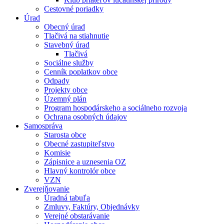
Cestovné poriadky
Úrad
Obecný úrad
Tlačivá na stiahnutie
Stavebný úrad
Tlačivá
Sociálne služby
Cenník poplatkov obce
Odpady
Projekty obce
Územný plán
Program hospodárskeho a sociálneho rozvoja
Ochrana osobných údajov
Samospráva
Starosta obce
Obecné zastupiteľstvo
Komisie
Zápisnice a uznesenia OZ
Hlavný kontrolór obce
VZN
Zverejňovanie
Úradná tabuľa
Zmluvy, Faktúry, Objednávky
Verejné obstarávanie