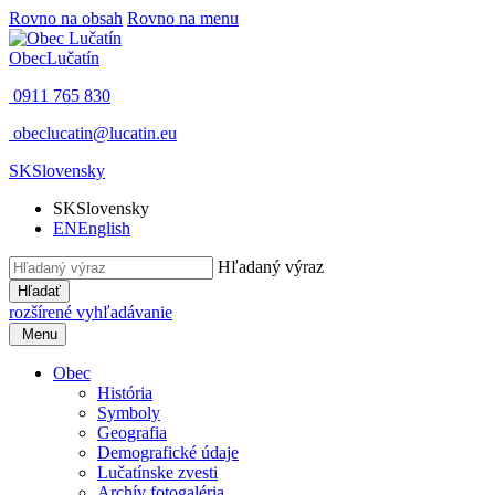
Rovno na obsah
Rovno na menu
Obec
Lučatín
0911 765 830
obeclucatin@lucatin.eu
SK
Slovensky
SK
Slovensky
EN
English
Hľadaný výraz
Hľadať
rozšírené vyhľadávanie
Menu
Obec
História
Symboly
Geografia
Demografické údaje
Lučatínske zvesti
Archív fotogaléria