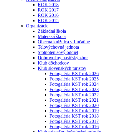
ROK 2018
ROK 2017
ROK 2016
ROK 2015
Organizácie
Základná škola
Materská škola
Obecná knižnica v Lučatíne
Telovýchovná jednota
Stolnotenisový oddiel
Dobrovoľný hasičský zbor
Klub dôchodcov
Klub slovenských turistov
Fotogaléria KST rok 2026
Fotogaléria KST rok 2025
Fotogaléria KST rok 2024
Fotogaléria KST rok 2023
Fotogaléria KST rok 2022
Fotogaléria KST rok 2021
Fotogaléria KST rok 2020
Fotogaléria KST rok 2019
Fotogaléria KST rok 2018
Fotogaléria KST rok 2017
Fotogaléria KST rok 2016
Klub priateľov lučatínskej prírody