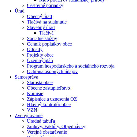
Cestovné poriadky
Úrad
Obecný úrad
Tlačivá na stiahnutie
Stavebný úrad
Tlačivá
Sociálne služby
Cenník poplatkov obce
Odpady
Projekty obce
Územný plán
Program hospodárskeho a sociálneho rozvoja
Ochrana osobných údajov
Samospráva
Starosta obce
Obecné zastupiteľstvo
Komisie
Zápisnice a uznesenia OZ
Hlavný kontrolór obce
VZN
Zverejňovanie
Úradná tabuľa
Zmluvy, Faktúry, Objednávky
Verejné obstarávanie