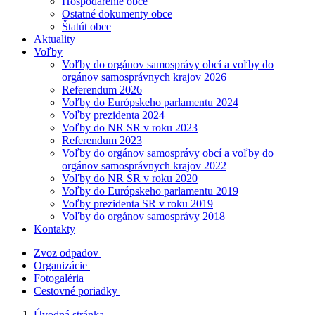
Hospodárenie obce
Ostatné dokumenty obce
Štatút obce
Aktuality
Voľby
Voľby do orgánov samosprávy obcí a voľby do
orgánov samosprávnych krajov 2026
Referendum 2026
Voľby do Európskeho parlamentu 2024
Voľby prezidenta 2024
Voľby do NR SR v roku 2023
Referendum 2023
Voľby do orgánov samosprávy obcí a voľby do
orgánov samosprávnych krajov 2022
Voľby do NR SR v roku 2020
Voľby do Európskeho parlamentu 2019
Voľby prezidenta SR v roku 2019
Voľby do orgánov samosprávy 2018
Kontakty
Zvoz odpadov
Organizácie
Fotogaléria
Cestovné poriadky
Úvodná stránka