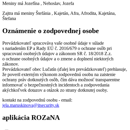
Meniny má
Jozefína
, Nehoslav, Jozefa
Zajtra má meniny
Štefánia
, Kajetán, Afra, Afrodita, Kajetána,
Štefana
Oznámenie o zodpovednej osobe
Prevádzkovateľ spracováva vaše osobné údaje v súlade
s nariadením EP a Rady EÚ č. 2016/679 o ochrane osôb pri
spracovaní osobných údajov a zákonom SR č. 18/2018 Z.z.
o ochrane osobných údajov a o zmene a doplnení niektorých
zákonov.
Prevádzkovateľ obec Lučatín (ďalej len prevádzkovateľ) prehlasuje,
že poveril externým výkonom zodpovednú osobu na zaistenie
ochrany práv dotknutých osôb, čím dáva možnosť transparentne
informovať o bezpečnostných incidentoch a zodpovedania
akýchkoľvek dotazov a otázok zo strany dotknutej osoby.
kontakt na zodpovednú osobu - email:
jela.maruskinova@itsecurity.sk
aplikácia ROZaNA