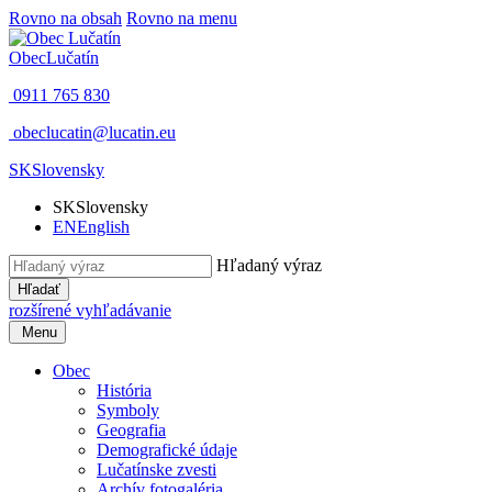
Rovno na obsah
Rovno na menu
Obec
Lučatín
0911 765 830
obeclucatin@lucatin.eu
SK
Slovensky
SK
Slovensky
EN
English
Hľadaný výraz
Hľadať
rozšírené vyhľadávanie
Menu
Obec
História
Symboly
Geografia
Demografické údaje
Lučatínske zvesti
Archív fotogaléria