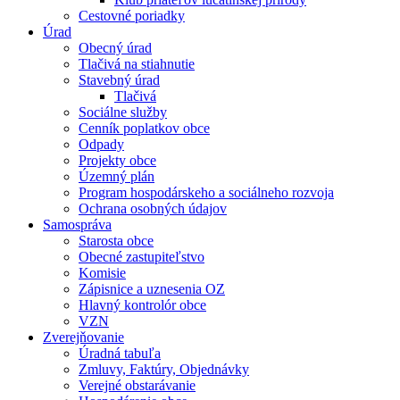
Cestovné poriadky
Úrad
Obecný úrad
Tlačivá na stiahnutie
Stavebný úrad
Tlačivá
Sociálne služby
Cenník poplatkov obce
Odpady
Projekty obce
Územný plán
Program hospodárskeho a sociálneho rozvoja
Ochrana osobných údajov
Samospráva
Starosta obce
Obecné zastupiteľstvo
Komisie
Zápisnice a uznesenia OZ
Hlavný kontrolór obce
VZN
Zverejňovanie
Úradná tabuľa
Zmluvy, Faktúry, Objednávky
Verejné obstarávanie