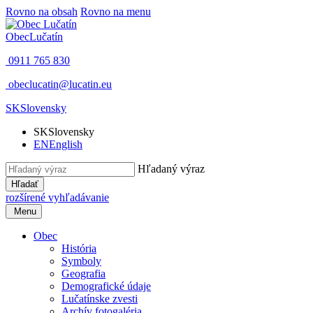
Rovno na obsah
Rovno na menu
Obec
Lučatín
0911 765 830
obeclucatin@lucatin.eu
SK
Slovensky
SK
Slovensky
EN
English
Hľadaný výraz
Hľadať
rozšírené vyhľadávanie
Menu
Obec
História
Symboly
Geografia
Demografické údaje
Lučatínske zvesti
Archív fotogaléria