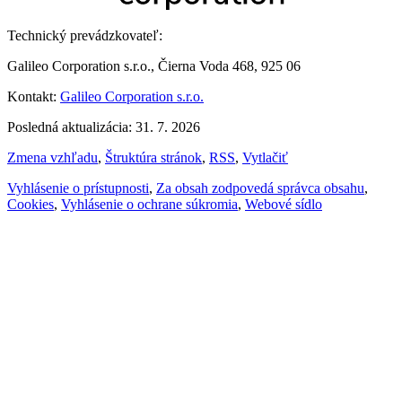
Technický prevádzkovateľ:
Galileo Corporation s.r.o., Čierna Voda 468, 925 06
Kontakt:
Galileo Corporation s.r.o.
Posledná aktualizácia: 31. 7. 2026
Zmena vzhľadu
,
Štruktúra stránok
,
RSS
,
Vytlačiť
Vyhlásenie o prístupnosti
,
Za obsah zodpovedá správca obsahu
,
Cookies
,
Vyhlásenie o ochrane súkromia
,
Webové sídlo