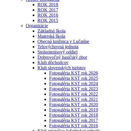
ROK 2018
ROK 2017
ROK 2016
ROK 2015
Organizácie
Základná škola
Materská škola
Obecná knižnica v Lučatíne
Telovýchovná jednota
Stolnotenisový oddiel
Dobrovoľný hasičský zbor
Klub dôchodcov
Klub slovenských turistov
Fotogaléria KST rok 2026
Fotogaléria KST rok 2025
Fotogaléria KST rok 2024
Fotogaléria KST rok 2023
Fotogaléria KST rok 2022
Fotogaléria KST rok 2021
Fotogaléria KST rok 2020
Fotogaléria KST rok 2019
Fotogaléria KST rok 2018
Fotogaléria KST rok 2017
Fotogaléria KST rok 2016
Klub priateľov lučatínskej prírody