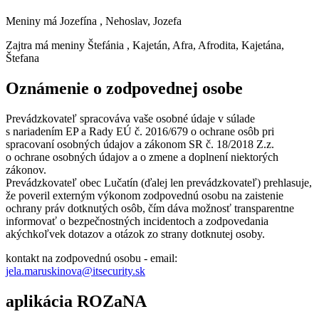
Meniny má
Jozefína
, Nehoslav, Jozefa
Zajtra má meniny
Štefánia
, Kajetán, Afra, Afrodita, Kajetána,
Štefana
Oznámenie o zodpovednej osobe
Prevádzkovateľ spracováva vaše osobné údaje v súlade
s nariadením EP a Rady EÚ č. 2016/679 o ochrane osôb pri
spracovaní osobných údajov a zákonom SR č. 18/2018 Z.z.
o ochrane osobných údajov a o zmene a doplnení niektorých
zákonov.
Prevádzkovateľ obec Lučatín (ďalej len prevádzkovateľ) prehlasuje,
že poveril externým výkonom zodpovednú osobu na zaistenie
ochrany práv dotknutých osôb, čím dáva možnosť transparentne
informovať o bezpečnostných incidentoch a zodpovedania
akýchkoľvek dotazov a otázok zo strany dotknutej osoby.
kontakt na zodpovednú osobu - email:
jela.maruskinova@itsecurity.sk
aplikácia ROZaNA