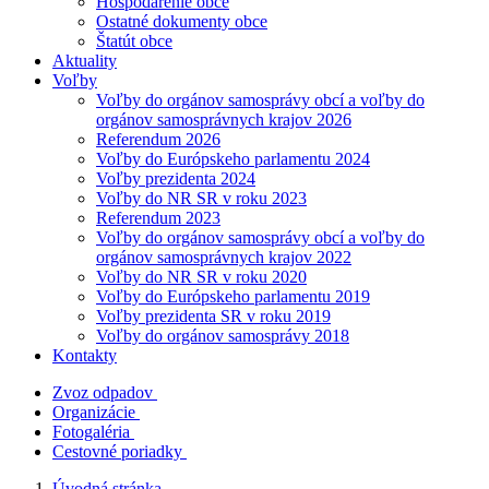
Hospodárenie obce
Ostatné dokumenty obce
Štatút obce
Aktuality
Voľby
Voľby do orgánov samosprávy obcí a voľby do
orgánov samosprávnych krajov 2026
Referendum 2026
Voľby do Európskeho parlamentu 2024
Voľby prezidenta 2024
Voľby do NR SR v roku 2023
Referendum 2023
Voľby do orgánov samosprávy obcí a voľby do
orgánov samosprávnych krajov 2022
Voľby do NR SR v roku 2020
Voľby do Európskeho parlamentu 2019
Voľby prezidenta SR v roku 2019
Voľby do orgánov samosprávy 2018
Kontakty
Zvoz odpadov
Organizácie
Fotogaléria
Cestovné poriadky
Úvodná stránka