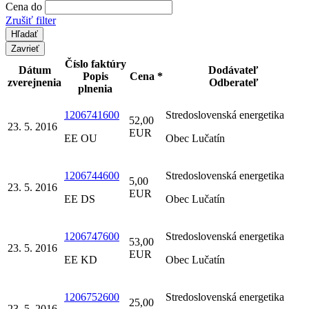
Cena do
Zrušiť filter
Zavrieť
Číslo faktúry
Dátum
Dodávateľ
Popis
Cena *
zverejnenia
Odberateľ
plnenia
1206741600
Stredoslovenská energetika
52,00
23. 5. 2016
EUR
EE OU
Obec Lučatín
1206744600
Stredoslovenská energetika
5,00
23. 5. 2016
EUR
EE DS
Obec Lučatín
1206747600
Stredoslovenská energetika
53,00
23. 5. 2016
EUR
EE KD
Obec Lučatín
1206752600
Stredoslovenská energetika
25,00
23. 5. 2016