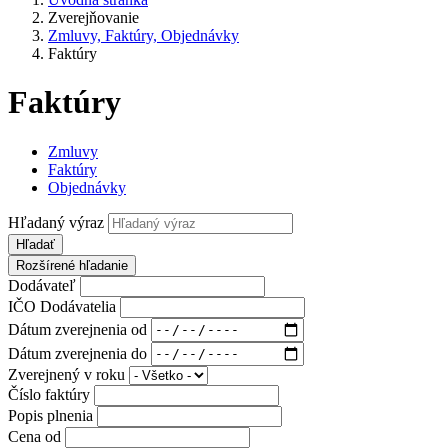
Zverejňovanie
Zmluvy, Faktúry, Objednávky
Faktúry
Faktúry
Zmluvy
Faktúry
Objednávky
Hľadaný výraz
Hľadať
Rozšírené hľadanie
Dodávateľ
IČO Dodávatelia
Dátum zverejnenia od
Dátum zverejnenia do
Zverejnený v roku
Číslo faktúry
Popis plnenia
Cena od