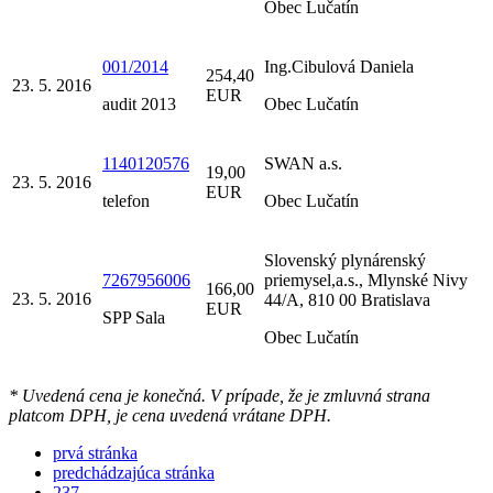
Obec Lučatín
001/2014
Ing.Cibulová Daniela
254,40
23. 5. 2016
EUR
audit 2013
Obec Lučatín
1140120576
SWAN a.s.
19,00
23. 5. 2016
EUR
telefon
Obec Lučatín
Slovenský plynárenský
7267956006
priemysel,a.s., Mlynské Nivy
166,00
23. 5. 2016
44/A, 810 00 Bratislava
EUR
SPP Sala
Obec Lučatín
* Uvedená cena je konečná. V prípade, že je zmluvná strana
platcom DPH, je cena uvedená vrátane DPH.
prvá stránka
predchádzajúca stránka
237