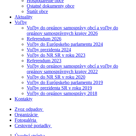
Hospodárenie obce
Ostatné dokumenty obce
Štatút obce
Aktuality
Voľby
Voľby do orgánov samosprávy obcí a voľby do
orgánov samosprávnych krajov 2026
Referendum 2026
Voľby do Európskeho parlamentu 2024
Voľby prezidenta 2024
Voľby do NR SR v roku 2023
Referendum 2023
Voľby do orgánov samosprávy obcí a voľby do
orgánov samosprávnych krajov 2022
Voľby do NR SR v roku 2020
Voľby do Európskeho parlamentu 2019
Voľby prezidenta SR v roku 2019
Voľby do orgánov samosprávy 2018
Kontakty
Zvoz odpadov
Organizácie
Fotogaléria
Cestovné poriadky
Úvodná stránka