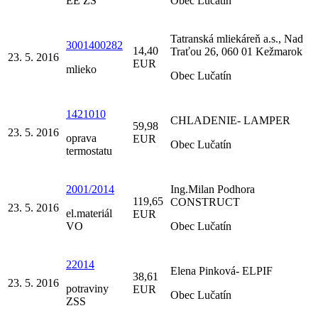
EE ZŠ
Obec Lučatín
Tatranská mliekáreň a.s., Nad
3001400282
14,40
Traťou 26, 060 01 Kežmarok
23. 5. 2016
EUR
mlieko
Obec Lučatín
1421010
CHLADENIE- LAMPER
59,98
23. 5. 2016
oprava
EUR
Obec Lučatín
termostatu
2001/2014
Ing.Milan Podhora
119,65
CONSTRUCT
23. 5. 2016
el.materiál
EUR
VO
Obec Lučatín
22014
Elena Pinková- ELPIF
38,61
23. 5. 2016
potraviny
EUR
Obec Lučatín
ZSS