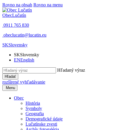
Rovno na obsah
Rovno na menu
Obec
Lučatín
0911 765 830
obeclucatin@lucatin.eu
SK
Slovensky
SK
Slovensky
EN
English
Hľadaný výraz
Hľadať
rozšírené vyhľadávanie
Menu
Obec
História
Symboly
Geografia
Demografické údaje
Lučatínske zvesti
Archív fotogaléria