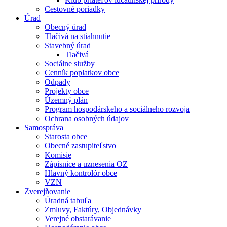
Cestovné poriadky
Úrad
Obecný úrad
Tlačivá na stiahnutie
Stavebný úrad
Tlačivá
Sociálne služby
Cenník poplatkov obce
Odpady
Projekty obce
Územný plán
Program hospodárskeho a sociálneho rozvoja
Ochrana osobných údajov
Samospráva
Starosta obce
Obecné zastupiteľstvo
Komisie
Zápisnice a uznesenia OZ
Hlavný kontrolór obce
VZN
Zverejňovanie
Úradná tabuľa
Zmluvy, Faktúry, Objednávky
Verejné obstarávanie