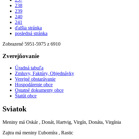
238
239
240
241
ďalšia stránka
posledná stránka
Zobrazené
5951
-
5975
z 6910
Zverejňovanie
Úradná tabuľa
Zmluvy, Faktúry, Objednávky
Verejné obstarávanie
Hospodárenie obce
Ostatné dokumenty obce
Štatút obce
Sviatok
Meniny má
Oskár
, Donát, Hartvig, Virgín, Donáta, Virgínia
Zajtra má meniny
Ľubomíra
, Rastic