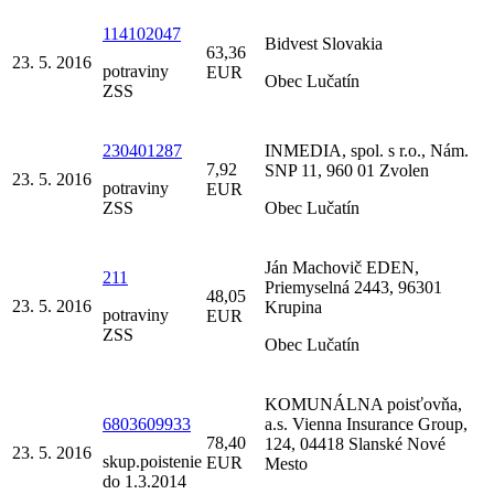
114102047
Bidvest Slovakia
63,36
23. 5. 2016
potraviny
EUR
Obec Lučatín
ZSS
230401287
INMEDIA, spol. s r.o., Nám.
7,92
SNP 11, 960 01 Zvolen
23. 5. 2016
potraviny
EUR
ZSS
Obec Lučatín
Ján Machovič EDEN,
211
Priemyselná 2443, 96301
48,05
23. 5. 2016
Krupina
potraviny
EUR
ZSS
Obec Lučatín
KOMUNÁLNA poisťovňa,
6803609933
a.s. Vienna Insurance Group,
78,40
124, 04418 Slanské Nové
23. 5. 2016
skup.poistenie
EUR
Mesto
do 1.3.2014