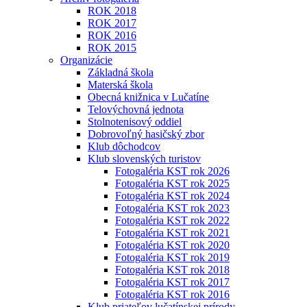
ROK 2018
ROK 2017
ROK 2016
ROK 2015
Organizácie
Základná škola
Materská škola
Obecná knižnica v Lučatíne
Telovýchovná jednota
Stolnotenisový oddiel
Dobrovoľný hasičský zbor
Klub dôchodcov
Klub slovenských turistov
Fotogaléria KST rok 2026
Fotogaléria KST rok 2025
Fotogaléria KST rok 2024
Fotogaléria KST rok 2023
Fotogaléria KST rok 2022
Fotogaléria KST rok 2021
Fotogaléria KST rok 2020
Fotogaléria KST rok 2019
Fotogaléria KST rok 2018
Fotogaléria KST rok 2017
Fotogaléria KST rok 2016
Klub priateľov lučatínskej prírody