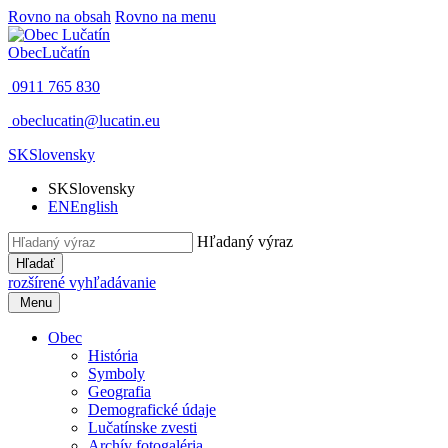
Rovno na obsah
Rovno na menu
Obec
Lučatín
0911 765 830
obeclucatin@lucatin.eu
SK
Slovensky
SK
Slovensky
EN
English
Hľadaný výraz
Hľadať
rozšírené vyhľadávanie
Menu
Obec
História
Symboly
Geografia
Demografické údaje
Lučatínske zvesti
Archív fotogaléria