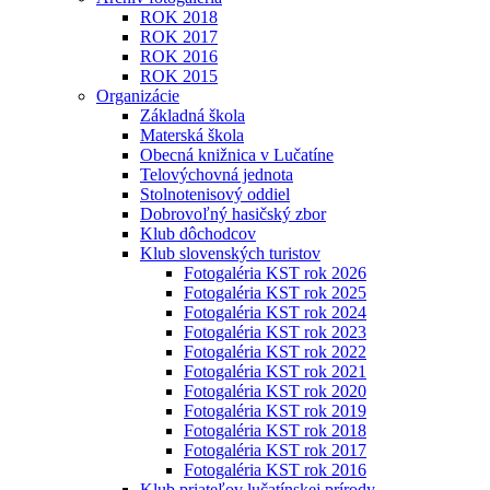
ROK 2018
ROK 2017
ROK 2016
ROK 2015
Organizácie
Základná škola
Materská škola
Obecná knižnica v Lučatíne
Telovýchovná jednota
Stolnotenisový oddiel
Dobrovoľný hasičský zbor
Klub dôchodcov
Klub slovenských turistov
Fotogaléria KST rok 2026
Fotogaléria KST rok 2025
Fotogaléria KST rok 2024
Fotogaléria KST rok 2023
Fotogaléria KST rok 2022
Fotogaléria KST rok 2021
Fotogaléria KST rok 2020
Fotogaléria KST rok 2019
Fotogaléria KST rok 2018
Fotogaléria KST rok 2017
Fotogaléria KST rok 2016
Klub priateľov lučatínskej prírody