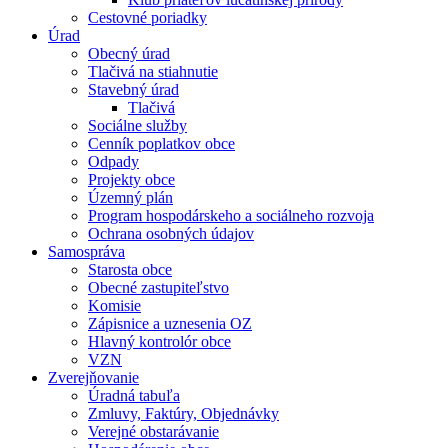
Cestovné poriadky
Úrad
Obecný úrad
Tlačivá na stiahnutie
Stavebný úrad
Tlačivá
Sociálne služby
Cenník poplatkov obce
Odpady
Projekty obce
Územný plán
Program hospodárskeho a sociálneho rozvoja
Ochrana osobných údajov
Samospráva
Starosta obce
Obecné zastupiteľstvo
Komisie
Zápisnice a uznesenia OZ
Hlavný kontrolór obce
VZN
Zverejňovanie
Úradná tabuľa
Zmluvy, Faktúry, Objednávky
Verejné obstarávanie