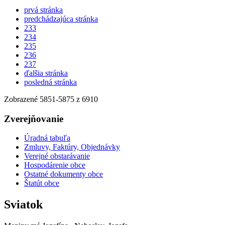
prvá stránka
predchádzajúca stránka
233
234
235
236
237
ďalšia stránka
posledná stránka
Zobrazené
5851
-
5875
z 6910
Zverejňovanie
Úradná tabuľa
Zmluvy, Faktúry, Objednávky
Verejné obstarávanie
Hospodárenie obce
Ostatné dokumenty obce
Štatút obce
Sviatok