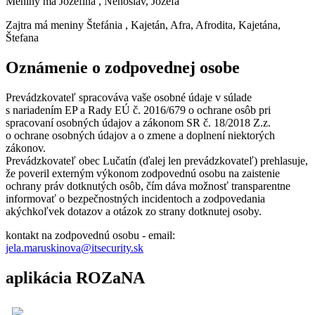
Meniny má
Jozefína
, Nehoslav, Jozefa
Zajtra má meniny
Štefánia
, Kajetán, Afra, Afrodita, Kajetána,
Štefana
Oznámenie o zodpovednej osobe
Prevádzkovateľ spracováva vaše osobné údaje v súlade
s nariadením EP a Rady EÚ č. 2016/679 o ochrane osôb pri
spracovaní osobných údajov a zákonom SR č. 18/2018 Z.z.
o ochrane osobných údajov a o zmene a doplnení niektorých
zákonov.
Prevádzkovateľ obec Lučatín (ďalej len prevádzkovateľ) prehlasuje,
že poveril externým výkonom zodpovednú osobu na zaistenie
ochrany práv dotknutých osôb, čím dáva možnosť transparentne
informovať o bezpečnostných incidentoch a zodpovedania
akýchkoľvek dotazov a otázok zo strany dotknutej osoby.
kontakt na zodpovednú osobu - email:
jela.maruskinova@itsecurity.sk
aplikácia ROZaNA