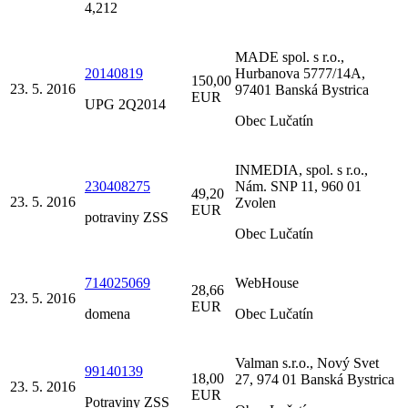
4,212
MADE spol. s r.o.,
20140819
Hurbanova 5777/14A,
150,00
23. 5. 2016
97401 Banská Bystrica
EUR
UPG 2Q2014
Obec Lučatín
INMEDIA, spol. s r.o.,
230408275
Nám. SNP 11, 960 01
49,20
23. 5. 2016
Zvolen
EUR
potraviny ZSS
Obec Lučatín
714025069
WebHouse
28,66
23. 5. 2016
EUR
domena
Obec Lučatín
Valman s.r.o., Nový Svet
99140139
18,00
27, 974 01 Banská Bystrica
23. 5. 2016
EUR
Potraviny ZSS