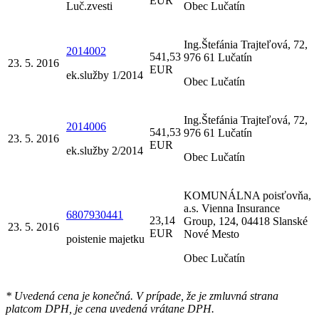
EUR
Luč.zvesti
Obec Lučatín
Ing.Štefánia Trajteľová, 72,
2014002
541,53
976 61 Lučatín
23. 5. 2016
EUR
ek.služby 1/2014
Obec Lučatín
Ing.Štefánia Trajteľová, 72,
2014006
541,53
976 61 Lučatín
23. 5. 2016
EUR
ek.služby 2/2014
Obec Lučatín
KOMUNÁLNA poisťovňa,
a.s. Vienna Insurance
6807930441
23,14
Group, 124, 04418 Slanské
23. 5. 2016
EUR
Nové Mesto
poistenie majetku
Obec Lučatín
* Uvedená cena je konečná. V prípade, že je zmluvná strana
platcom DPH, je cena uvedená vrátane DPH.