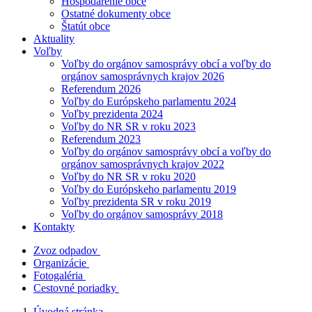
Hospodárenie obce
Ostatné dokumenty obce
Štatút obce
Aktuality
Voľby
Voľby do orgánov samosprávy obcí a voľby do
orgánov samosprávnych krajov 2026
Referendum 2026
Voľby do Európskeho parlamentu 2024
Voľby prezidenta 2024
Voľby do NR SR v roku 2023
Referendum 2023
Voľby do orgánov samosprávy obcí a voľby do
orgánov samosprávnych krajov 2022
Voľby do NR SR v roku 2020
Voľby do Európskeho parlamentu 2019
Voľby prezidenta SR v roku 2019
Voľby do orgánov samosprávy 2018
Kontakty
Zvoz odpadov
Organizácie
Fotogaléria
Cestovné poriadky
Úvodná stránka