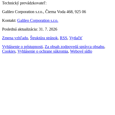
Technický prevádzkovateľ:
Galileo Corporation s.r.o., Čierna Voda 468, 925 06
Kontakt:
Galileo Corporation s.r.o.
Posledná aktualizácia: 31. 7. 2026
Zmena vzhľadu
,
Štruktúra stránok
,
RSS
,
Vytlačiť
Vyhlásenie o prístupnosti
,
Za obsah zodpovedá správca obsahu
,
Cookies
,
Vyhlásenie o ochrane súkromia
,
Webové sídlo