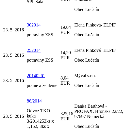
SPP Sala
Obec Lučatín
302014
Elena Pinková- ELPIF
19,04
23. 5. 2016
EUR
potraviny ZSS
Obec Lučatín
252014
Elena Pinková- ELPIF
14,50
23. 5. 2016
EUR
potraviny ZSS
Obec Lučatín
20140261
Mýval s.r.o.
8,04
23. 5. 2016
EUR
pranie a žehlenie
Obec Lučatín
88/2014
Danka Barthová -
Odvoz TKO
PROFAX, Hronská 22/22,
325,16
kuka
23. 5. 2016
97697 Nemecká
EUR
3/2014253ks x
1,152, 8ks x
Obec Lučatín