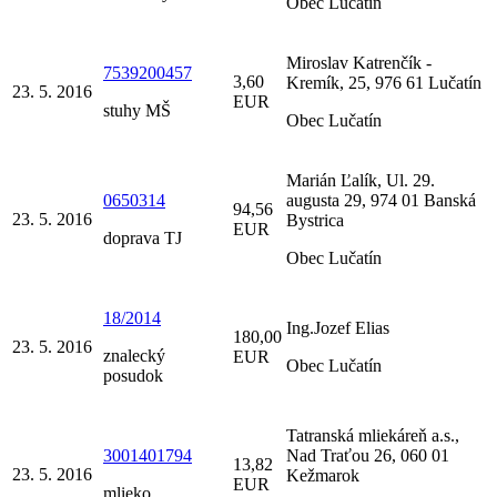
Obec Lučatín
Miroslav Katrenčík -
7539200457
3,60
Kremík, 25, 976 61 Lučatín
23. 5. 2016
EUR
stuhy MŠ
Obec Lučatín
Marián Ľalík, Ul. 29.
0650314
augusta 29, 974 01 Banská
94,56
23. 5. 2016
Bystrica
EUR
doprava TJ
Obec Lučatín
18/2014
Ing.Jozef Elias
180,00
23. 5. 2016
znalecký
EUR
Obec Lučatín
posudok
Tatranská mliekáreň a.s.,
3001401794
Nad Traťou 26, 060 01
13,82
23. 5. 2016
Kežmarok
EUR
mlieko