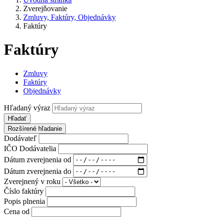
Zverejňovanie
Zmluvy, Faktúry, Objednávky
Faktúry
Faktúry
Zmluvy
Faktúry
Objednávky
Hľadaný výraz
Hľadať
Rozšírené hľadanie
Dodávateľ
IČO Dodávatelia
Dátum zverejnenia od
Dátum zverejnenia do
Zverejnený v roku
Číslo faktúry
Popis plnenia
Cena od