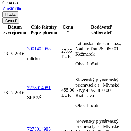
Cena do
Zrušiť filter
Zavrieť
Dátum
Číslo faktúry
Cena
Dodávateľ
zverejnenia
Popis plnenia
*
Odberateľ
Tatranská mliekáreň a.s.,
3001402058
Nad Traťou 26, 060 01
27,65
23. 5. 2016
Kežmarok
EUR
mlieko
Obec Lučatín
Slovenský plynárenský
priemysel,a.s., Mlynské
7278014981
455,00
Nivy 44/A, 810 00
23. 5. 2016
EUR
Bratislava
SPP ZŠ
Obec Lučatín
Slovenský plynárenský
priemysel,a.s., Mlynské
7278014985