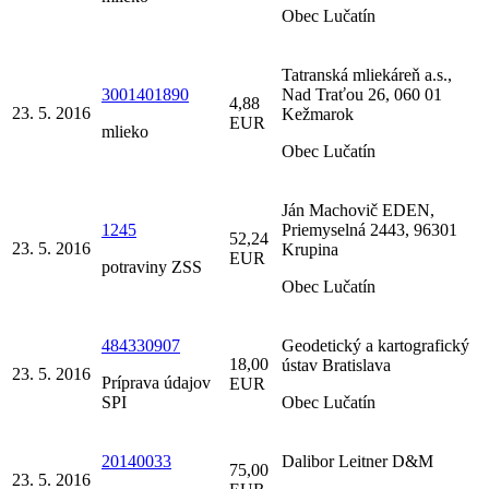
Obec Lučatín
Tatranská mliekáreň a.s.,
3001401890
Nad Traťou 26, 060 01
4,88
23. 5. 2016
Kežmarok
EUR
mlieko
Obec Lučatín
Ján Machovič EDEN,
1245
Priemyselná 2443, 96301
52,24
23. 5. 2016
Krupina
EUR
potraviny ZSS
Obec Lučatín
484330907
Geodetický a kartografický
18,00
ústav Bratislava
23. 5. 2016
Príprava údajov
EUR
SPI
Obec Lučatín
20140033
Dalibor Leitner D&M
75,00
23. 5. 2016