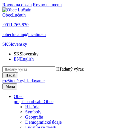
Rovno na obsah
Rovno na menu
Obec
Lučatín
0911 765 830
obeclucatin@lucatin.eu
SK
Slovensky
SK
Slovensky
EN
English
Hľadaný výraz
Hľadať
rozšírené vyhľadávanie
Menu
Obec
prejsť na obsah: Obec
História
Symboly
Geografia
Demografické údaje
Lučatínske zvesti