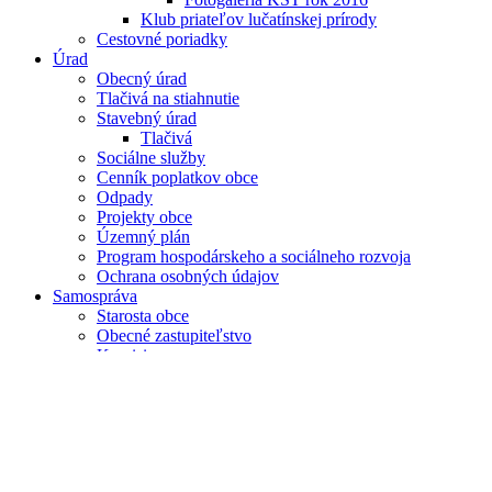
Klub priateľov lučatínskej prírody
Cestovné poriadky
Úrad
Obecný úrad
Tlačivá na stiahnutie
Stavebný úrad
Tlačivá
Sociálne služby
Cenník poplatkov obce
Odpady
Projekty obce
Územný plán
Program hospodárskeho a sociálneho rozvoja
Ochrana osobných údajov
Samospráva
Starosta obce
Obecné zastupiteľstvo
Komisie
Zápisnice a uznesenia OZ
Hlavný kontrolór obce
VZN
Zverejňovanie
Úradná tabuľa
Zmluvy, Faktúry, Objednávky