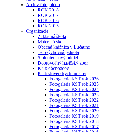
Archív fotogaléria
ROK 2018
ROK 2017
ROK 2016
ROK 2015
Organizácie
Základná škola
Materská škola
Obecná knižnica v Lučatíne
Telovýchovná jednota
Stolnotenisový oddiel
Dobrovoľný hasičský zbor
Klub dôchodcov
Klub slovenských turistov
Fotogaléria KST rok 2026
Fotogaléria KST rok 2025
Fotogaléria KST rok 2024
Fotogaléria KST rok 2023
Fotogaléria KST rok 2022
Fotogaléria KST rok 2021
Fotogaléria KST rok 2020
Fotogaléria KST rok 2019
Fotogaléria KST rok 2018
Fotogaléria KST rok 2017
Fotogaléria KST rok 2016