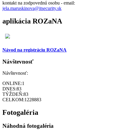
kontakt na zodpovednú osobu - email:
jela.maruskinova@itsecurity.sk
aplikácia ROZaNA
Návod na registráciu ROZaNA
Návštevnosť
Návštevnosť:
ONLINE:
1
DNES:
83
TÝŽDEŇ:
83
CELKOM:
1228883
Fotogaléria
Náhodná fotogaléria