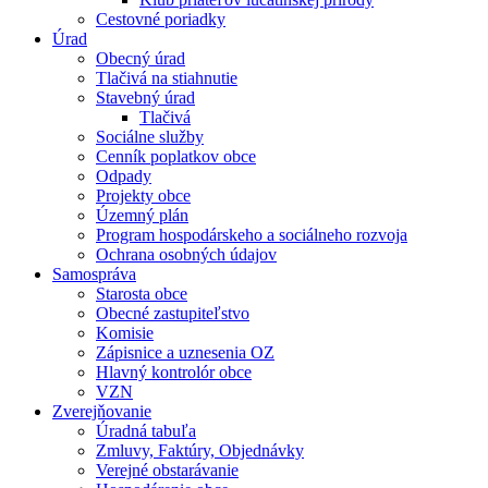
Cestovné poriadky
Úrad
Obecný úrad
Tlačivá na stiahnutie
Stavebný úrad
Tlačivá
Sociálne služby
Cenník poplatkov obce
Odpady
Projekty obce
Územný plán
Program hospodárskeho a sociálneho rozvoja
Ochrana osobných údajov
Samospráva
Starosta obce
Obecné zastupiteľstvo
Komisie
Zápisnice a uznesenia OZ
Hlavný kontrolór obce
VZN
Zverejňovanie
Úradná tabuľa
Zmluvy, Faktúry, Objednávky
Verejné obstarávanie