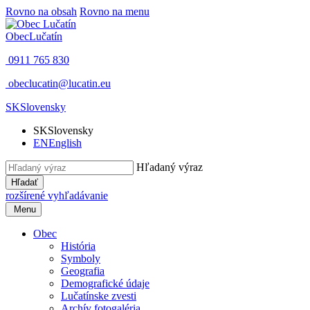
Rovno na obsah
Rovno na menu
Obec
Lučatín
0911 765 830
obeclucatin@lucatin.eu
SK
Slovensky
SK
Slovensky
EN
English
Hľadaný výraz
Hľadať
rozšírené vyhľadávanie
Menu
Obec
História
Symboly
Geografia
Demografické údaje
Lučatínske zvesti
Archív fotogaléria