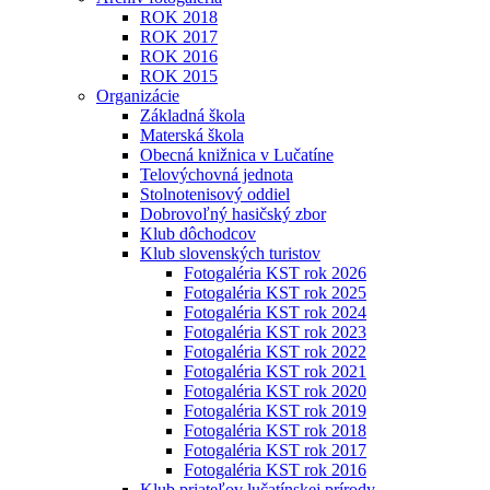
ROK 2018
ROK 2017
ROK 2016
ROK 2015
Organizácie
Základná škola
Materská škola
Obecná knižnica v Lučatíne
Telovýchovná jednota
Stolnotenisový oddiel
Dobrovoľný hasičský zbor
Klub dôchodcov
Klub slovenských turistov
Fotogaléria KST rok 2026
Fotogaléria KST rok 2025
Fotogaléria KST rok 2024
Fotogaléria KST rok 2023
Fotogaléria KST rok 2022
Fotogaléria KST rok 2021
Fotogaléria KST rok 2020
Fotogaléria KST rok 2019
Fotogaléria KST rok 2018
Fotogaléria KST rok 2017
Fotogaléria KST rok 2016
Klub priateľov lučatínskej prírody