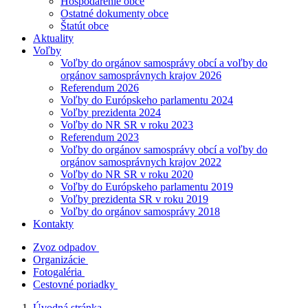
Hospodárenie obce
Ostatné dokumenty obce
Štatút obce
Aktuality
Voľby
Voľby do orgánov samosprávy obcí a voľby do
orgánov samosprávnych krajov 2026
Referendum 2026
Voľby do Európskeho parlamentu 2024
Voľby prezidenta 2024
Voľby do NR SR v roku 2023
Referendum 2023
Voľby do orgánov samosprávy obcí a voľby do
orgánov samosprávnych krajov 2022
Voľby do NR SR v roku 2020
Voľby do Európskeho parlamentu 2019
Voľby prezidenta SR v roku 2019
Voľby do orgánov samosprávy 2018
Kontakty
Zvoz odpadov
Organizácie
Fotogaléria
Cestovné poriadky
Úvodná stránka