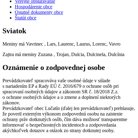
Verejné obstarávanie
Hospodárenie obce
Ostatné dokumenty obce
Štatút obce
Sviatok
Meniny má
Vavrinec
, Lars, Laurenc, Laurus, Lorenc, Vavro
Zajtra má meniny
Zuzana
, Trojan, Dulcia, Dulcinela, Dulcínia
Oznámenie o zodpovednej osobe
Prevádzkovateľ spracováva vaše osobné údaje v súlade
s nariadením EP a Rady EÚ č. 2016/679 o ochrane osôb pri
spracovaní osobných údajov a zákonom SR č. 18/2018 Z.z.
o ochrane osobných údajov a o zmene a doplnení niektorých
zákonov.
Prevádzkovateľ obec Lučatín (ďalej len prevádzkovateľ) prehlasuje,
že poveril externým výkonom zodpovednú osobu na zaistenie
ochrany práv dotknutých osôb, čím dáva možnosť transparentne
informovať o bezpečnostných incidentoch a zodpovedania
akýchkoľvek dotazov a otázok zo strany dotknutej osoby.