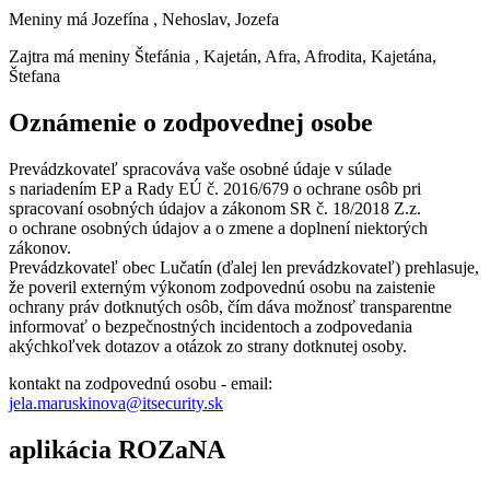
Meniny má
Jozefína
, Nehoslav, Jozefa
Zajtra má meniny
Štefánia
, Kajetán, Afra, Afrodita, Kajetána,
Štefana
Oznámenie o zodpovednej osobe
Prevádzkovateľ spracováva vaše osobné údaje v súlade
s nariadením EP a Rady EÚ č. 2016/679 o ochrane osôb pri
spracovaní osobných údajov a zákonom SR č. 18/2018 Z.z.
o ochrane osobných údajov a o zmene a doplnení niektorých
zákonov.
Prevádzkovateľ obec Lučatín (ďalej len prevádzkovateľ) prehlasuje,
že poveril externým výkonom zodpovednú osobu na zaistenie
ochrany práv dotknutých osôb, čím dáva možnosť transparentne
informovať o bezpečnostných incidentoch a zodpovedania
akýchkoľvek dotazov a otázok zo strany dotknutej osoby.
kontakt na zodpovednú osobu - email:
jela.maruskinova@itsecurity.sk
aplikácia ROZaNA