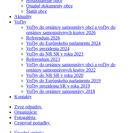
Hospodárenie obce
Ostatné dokumenty obce
Štatút obce
Aktuality
Voľby
Voľby do orgánov samosprávy obcí a voľby do
orgánov samosprávnych krajov 2026
Referendum 2026
Voľby do Európskeho parlamentu 2024
Voľby prezidenta 2024
Voľby do NR SR v roku 2023
Referendum 2023
Voľby do orgánov samosprávy obcí a voľby do
orgánov samosprávnych krajov 2022
Voľby do NR SR v roku 2020
Voľby do Európskeho parlamentu 2019
Voľby prezidenta SR v roku 2019
Voľby do orgánov samosprávy 2018
Kontakty
Zvoz odpadov
Organizácie
Fotogaléria
Cestovné poriadky
Úvodná stránka