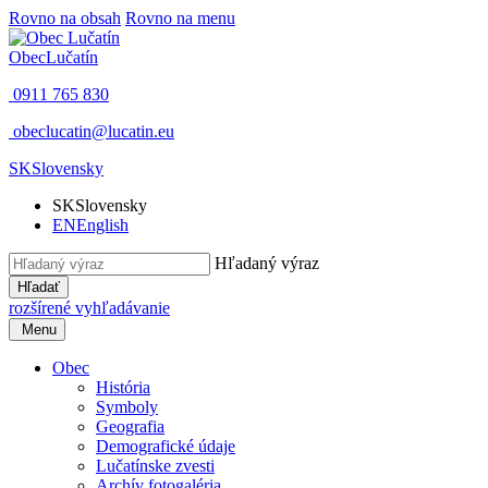
Rovno na obsah
Rovno na menu
Obec
Lučatín
0911 765 830
obeclucatin@lucatin.eu
SK
Slovensky
SK
Slovensky
EN
English
Hľadaný výraz
Hľadať
rozšírené vyhľadávanie
Menu
Obec
História
Symboly
Geografia
Demografické údaje
Lučatínske zvesti
Archív fotogaléria