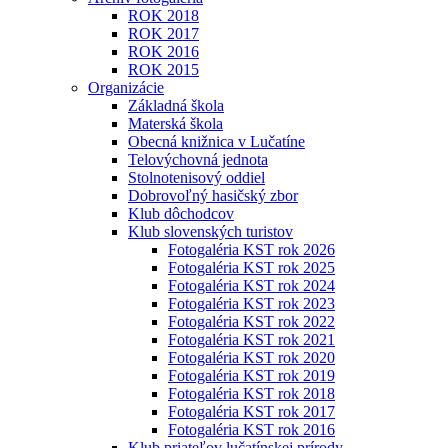
ROK 2018
ROK 2017
ROK 2016
ROK 2015
Organizácie
Základná škola
Materská škola
Obecná knižnica v Lučatíne
Telovýchovná jednota
Stolnotenisový oddiel
Dobrovoľný hasičský zbor
Klub dôchodcov
Klub slovenských turistov
Fotogaléria KST rok 2026
Fotogaléria KST rok 2025
Fotogaléria KST rok 2024
Fotogaléria KST rok 2023
Fotogaléria KST rok 2022
Fotogaléria KST rok 2021
Fotogaléria KST rok 2020
Fotogaléria KST rok 2019
Fotogaléria KST rok 2018
Fotogaléria KST rok 2017
Fotogaléria KST rok 2016
Klub priateľov lučatínskej prírody