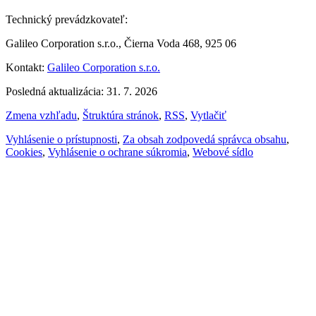
Technický prevádzkovateľ:
Galileo Corporation s.r.o., Čierna Voda 468, 925 06
Kontakt:
Galileo Corporation s.r.o.
Posledná aktualizácia: 31. 7. 2026
Zmena vzhľadu
,
Štruktúra stránok
,
RSS
,
Vytlačiť
Vyhlásenie o prístupnosti
,
Za obsah zodpovedá správca obsahu
,
Cookies
,
Vyhlásenie o ochrane súkromia
,
Webové sídlo