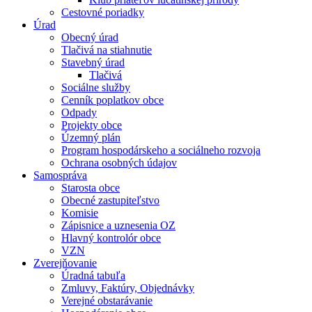
Cestovné poriadky
Úrad
Obecný úrad
Tlačivá na stiahnutie
Stavebný úrad
Tlačivá
Sociálne služby
Cenník poplatkov obce
Odpady
Projekty obce
Územný plán
Program hospodárskeho a sociálneho rozvoja
Ochrana osobných údajov
Samospráva
Starosta obce
Obecné zastupiteľstvo
Komisie
Zápisnice a uznesenia OZ
Hlavný kontrolór obce
VZN
Zverejňovanie
Úradná tabuľa
Zmluvy, Faktúry, Objednávky
Verejné obstarávanie