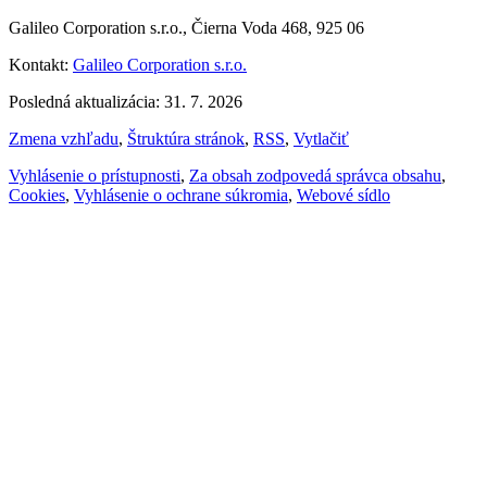
Galileo Corporation s.r.o., Čierna Voda 468, 925 06
Kontakt:
Galileo Corporation s.r.o.
Posledná aktualizácia: 31. 7. 2026
Zmena vzhľadu
,
Štruktúra stránok
,
RSS
,
Vytlačiť
Vyhlásenie o prístupnosti
,
Za obsah zodpovedá správca obsahu
,
Cookies
,
Vyhlásenie o ochrane súkromia
,
Webové sídlo