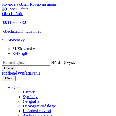
Rovno na obsah
Rovno na menu
Obec
Lučatín
0911 765 830
obeclucatin@lucatin.eu
SK
Slovensky
SK
Slovensky
EN
English
Hľadaný výraz
Hľadať
rozšírené vyhľadávanie
Menu
Obec
História
Symboly
Geografia
Demografické údaje
Lučatínske zvesti
Archív fotogaléria