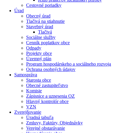
Cestovné poriadky
Úrad
Obecný úrad
Tlačivá na stiahnutie
Stavebný úrad
Tlačivá
Sociálne služby
Cenník poplatkov obce
Odpady
Projekty obce
Územný plán
Program hospodárskeho a sociálneho rozvoja
Ochrana osobných údajov
Samospráva
Starosta obce
Obecné zastupiteľstvo
Komisie
Zápisnice a uznesenia OZ
Hlavný kontrolór obce
VZN
Zverejňovanie
Úradná tabuľa
Zmluvy, Faktúry, Objednávky
Verejné obstarávanie