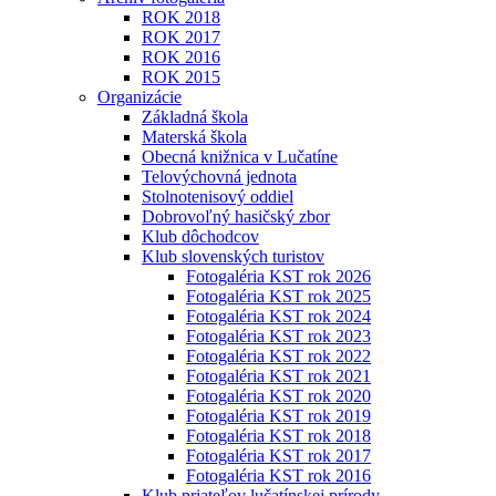
ROK 2018
ROK 2017
ROK 2016
ROK 2015
Organizácie
Základná škola
Materská škola
Obecná knižnica v Lučatíne
Telovýchovná jednota
Stolnotenisový oddiel
Dobrovoľný hasičský zbor
Klub dôchodcov
Klub slovenských turistov
Fotogaléria KST rok 2026
Fotogaléria KST rok 2025
Fotogaléria KST rok 2024
Fotogaléria KST rok 2023
Fotogaléria KST rok 2022
Fotogaléria KST rok 2021
Fotogaléria KST rok 2020
Fotogaléria KST rok 2019
Fotogaléria KST rok 2018
Fotogaléria KST rok 2017
Fotogaléria KST rok 2016
Klub priateľov lučatínskej prírody