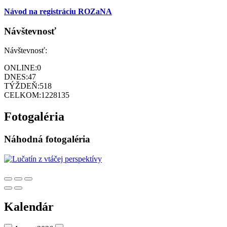
Návod na registráciu ROZaNA
Návštevnosť
Návštevnosť:
ONLINE:
0
DNES:
47
TÝŽDEŇ:
518
CELKOM:
1228135
Fotogaléria
Náhodná fotogaléria
Kalendár