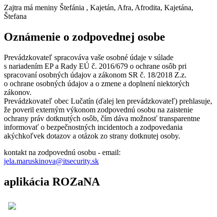
Zajtra má meniny
Štefánia
, Kajetán, Afra, Afrodita, Kajetána,
Štefana
Oznámenie o zodpovednej osobe
Prevádzkovateľ spracováva vaše osobné údaje v súlade
s nariadením EP a Rady EÚ č. 2016/679 o ochrane osôb pri
spracovaní osobných údajov a zákonom SR č. 18/2018 Z.z.
o ochrane osobných údajov a o zmene a doplnení niektorých
zákonov.
Prevádzkovateľ obec Lučatín (ďalej len prevádzkovateľ) prehlasuje,
že poveril externým výkonom zodpovednú osobu na zaistenie
ochrany práv dotknutých osôb, čím dáva možnosť transparentne
informovať o bezpečnostných incidentoch a zodpovedania
akýchkoľvek dotazov a otázok zo strany dotknutej osoby.
kontakt na zodpovednú osobu - email:
jela.maruskinova@itsecurity.sk
aplikácia ROZaNA