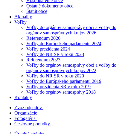
Hospodárenie obce
Ostatné dokumenty obce
Štatút obce
Aktuality
Voľby
Voľby do orgánov samosprávy obcí a voľby do
orgánov samosprávnych krajov 2026
Referendum 2026
Voľby do Európskeho parlamentu 2024
Voľby prezidenta 2024
Voľby do NR SR v roku 2023
Referendum 2023
Voľby do orgánov samosprávy obcí a voľby do
orgánov samosprávnych krajov 2022
Voľby do NR SR v roku 2020
Voľby do Európskeho parlamentu 2019
Voľby prezidenta SR v roku 2019
Voľby do orgánov samosprávy 2018
Kontakty
Zvoz odpadov
Organizácie
Fotogaléria
Cestovné poriadky
Úvodná stránka