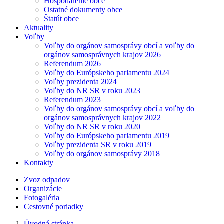
Hospodárenie obce
Ostatné dokumenty obce
Štatút obce
Aktuality
Voľby
Voľby do orgánov samosprávy obcí a voľby do
orgánov samosprávnych krajov 2026
Referendum 2026
Voľby do Európskeho parlamentu 2024
Voľby prezidenta 2024
Voľby do NR SR v roku 2023
Referendum 2023
Voľby do orgánov samosprávy obcí a voľby do
orgánov samosprávnych krajov 2022
Voľby do NR SR v roku 2020
Voľby do Európskeho parlamentu 2019
Voľby prezidenta SR v roku 2019
Voľby do orgánov samosprávy 2018
Kontakty
Zvoz odpadov
Organizácie
Fotogaléria
Cestovné poriadky
Úvodná stránka