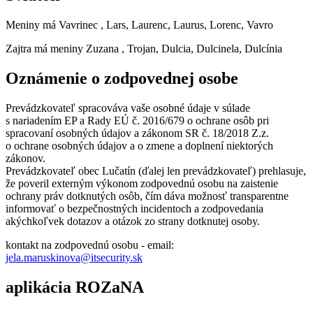
Meniny má
Vavrinec
, Lars, Laurenc, Laurus, Lorenc, Vavro
Zajtra má meniny
Zuzana
, Trojan, Dulcia, Dulcinela, Dulcínia
Oznámenie o zodpovednej osobe
Prevádzkovateľ spracováva vaše osobné údaje v súlade
s nariadením EP a Rady EÚ č. 2016/679 o ochrane osôb pri
spracovaní osobných údajov a zákonom SR č. 18/2018 Z.z.
o ochrane osobných údajov a o zmene a doplnení niektorých
zákonov.
Prevádzkovateľ obec Lučatín (ďalej len prevádzkovateľ) prehlasuje,
že poveril externým výkonom zodpovednú osobu na zaistenie
ochrany práv dotknutých osôb, čím dáva možnosť transparentne
informovať o bezpečnostných incidentoch a zodpovedania
akýchkoľvek dotazov a otázok zo strany dotknutej osoby.
kontakt na zodpovednú osobu - email:
jela.maruskinova@itsecurity.sk
aplikácia ROZaNA