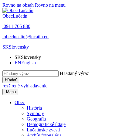
Rovno na obsah
Rovno na menu
Obec
Lučatín
0911 765 830
obeclucatin@lucatin.eu
SK
Slovensky
SK
Slovensky
EN
English
Hľadaný výraz
Hľadať
rozšírené vyhľadávanie
Menu
Obec
História
Symboly
Geografia
Demografické údaje
Lučatínske zvesti
Archív fotogaléria