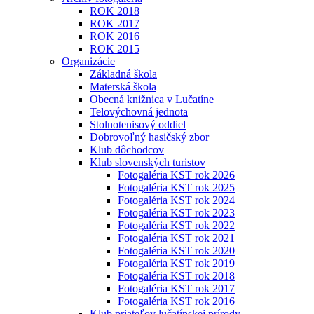
ROK 2018
ROK 2017
ROK 2016
ROK 2015
Organizácie
Základná škola
Materská škola
Obecná knižnica v Lučatíne
Telovýchovná jednota
Stolnotenisový oddiel
Dobrovoľný hasičský zbor
Klub dôchodcov
Klub slovenských turistov
Fotogaléria KST rok 2026
Fotogaléria KST rok 2025
Fotogaléria KST rok 2024
Fotogaléria KST rok 2023
Fotogaléria KST rok 2022
Fotogaléria KST rok 2021
Fotogaléria KST rok 2020
Fotogaléria KST rok 2019
Fotogaléria KST rok 2018
Fotogaléria KST rok 2017
Fotogaléria KST rok 2016
Klub priateľov lučatínskej prírody