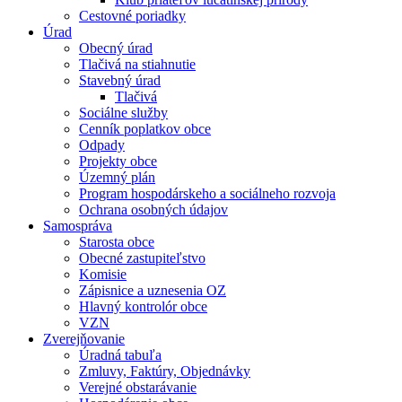
Cestovné poriadky
Úrad
Obecný úrad
Tlačivá na stiahnutie
Stavebný úrad
Tlačivá
Sociálne služby
Cenník poplatkov obce
Odpady
Projekty obce
Územný plán
Program hospodárskeho a sociálneho rozvoja
Ochrana osobných údajov
Samospráva
Starosta obce
Obecné zastupiteľstvo
Komisie
Zápisnice a uznesenia OZ
Hlavný kontrolór obce
VZN
Zverejňovanie
Úradná tabuľa
Zmluvy, Faktúry, Objednávky
Verejné obstarávanie