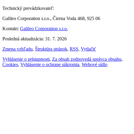
Technický prevádzkovateľ:
Galileo Corporation s.r.o., Čierna Voda 468, 925 06
Kontakt:
Galileo Corporation s.r.o.
Posledná aktualizácia: 31. 7. 2026
Zmena vzhľadu
,
Štruktúra stránok
,
RSS
,
Vytlačiť
Vyhlásenie o prístupnosti
,
Za obsah zodpovedá správca obsahu
,
Cookies
,
Vyhlásenie o ochrane súkromia
,
Webové sídlo