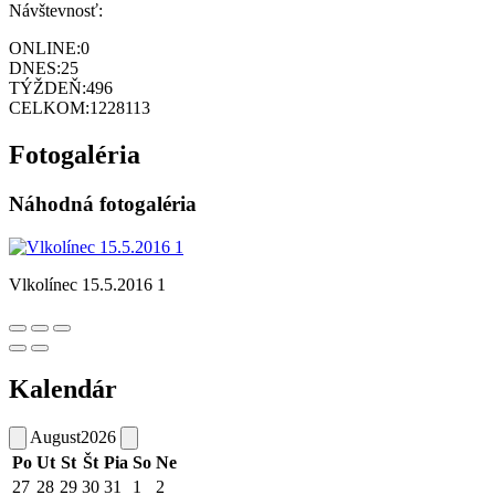
Návštevnosť:
ONLINE:
0
DNES:
25
TÝŽDEŇ:
496
CELKOM:
1228113
Fotogaléria
Náhodná fotogaléria
Vlkolínec 15.5.2016 1
Kalendár
August
2026
Po
Ut
St
Št
Pia
So
Ne
27
28
29
30
31
1
2