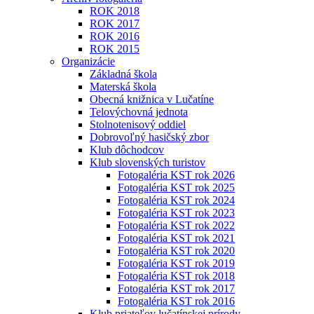
ROK 2018
ROK 2017
ROK 2016
ROK 2015
Organizácie
Základná škola
Materská škola
Obecná knižnica v Lučatíne
Telovýchovná jednota
Stolnotenisový oddiel
Dobrovoľný hasičský zbor
Klub dôchodcov
Klub slovenských turistov
Fotogaléria KST rok 2026
Fotogaléria KST rok 2025
Fotogaléria KST rok 2024
Fotogaléria KST rok 2023
Fotogaléria KST rok 2022
Fotogaléria KST rok 2021
Fotogaléria KST rok 2020
Fotogaléria KST rok 2019
Fotogaléria KST rok 2018
Fotogaléria KST rok 2017
Fotogaléria KST rok 2016
Klub priateľov lučatínskej prírody