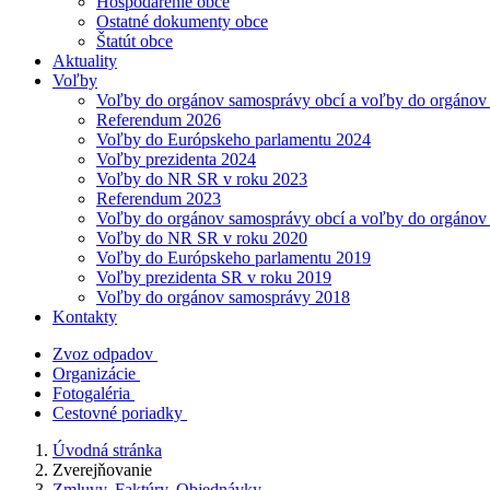
Hospodárenie obce
Ostatné dokumenty obce
Štatút obce
Aktuality
Voľby
Voľby do orgánov samosprávy obcí a voľby do orgánov
Referendum 2026
Voľby do Európskeho parlamentu 2024
Voľby prezidenta 2024
Voľby do NR SR v roku 2023
Referendum 2023
Voľby do orgánov samosprávy obcí a voľby do orgánov
Voľby do NR SR v roku 2020
Voľby do Európskeho parlamentu 2019
Voľby prezidenta SR v roku 2019
Voľby do orgánov samosprávy 2018
Kontakty
Zvoz odpadov
Organizácie
Fotogaléria
Cestovné poriadky
Úvodná stránka
Zverejňovanie
Zmluvy, Faktúry, Objednávky