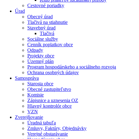
Cestovné poriadky
Úrad
Obecný úrad
Tlačivá na stiahnutie
Stavebný úrad
Tlačivá
Sociálne služby
Cenník poplatkov obce
Odpady
Projekty obce
Územný plán
Program hospodárskeho a sociálneho rozvoja
Ochrana osobných údajov
Samospráva
Starosta obce
Obecné zastupiteľstvo
Komisie
Zápisnice a uznesenia OZ
Hlavný kontrolór obce
VZN
Zverejňovanie
Úradná tabuľa
Zmluvy, Faktúry, Objednávky
Verejné obstarávanie