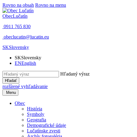
Rovno na obsah
Rovno na menu
Obec
Lučatín
0911 765 830
obeclucatin@lucatin.eu
SK
Slovensky
SK
Slovensky
EN
English
Hľadaný výraz
Hľadať
rozšírené vyhľadávanie
Menu
Obec
História
Symboly
Geografia
Demografické údaje
Lučatínske zvesti
Archív fotogaléria