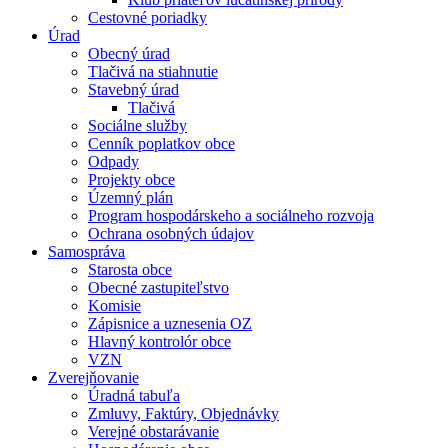
Cestovné poriadky
Úrad
Obecný úrad
Tlačivá na stiahnutie
Stavebný úrad
Tlačivá
Sociálne služby
Cenník poplatkov obce
Odpady
Projekty obce
Územný plán
Program hospodárskeho a sociálneho rozvoja
Ochrana osobných údajov
Samospráva
Starosta obce
Obecné zastupiteľstvo
Komisie
Zápisnice a uznesenia OZ
Hlavný kontrolór obce
VZN
Zverejňovanie
Úradná tabuľa
Zmluvy, Faktúry, Objednávky
Verejné obstarávanie