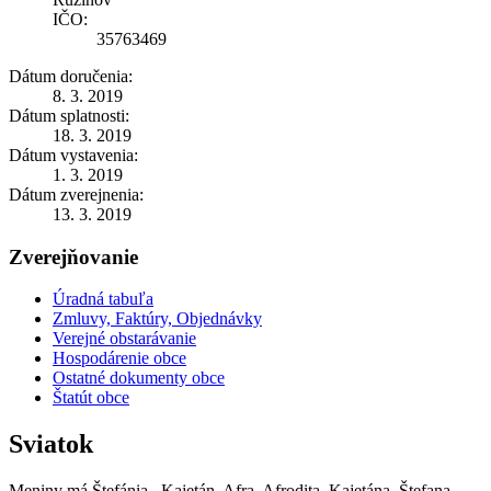
IČO:
35763469
Dátum doručenia:
8. 3. 2019
Dátum splatnosti:
18. 3. 2019
Dátum vystavenia:
1. 3. 2019
Dátum zverejnenia:
13. 3. 2019
Zverejňovanie
Úradná tabuľa
Zmluvy, Faktúry, Objednávky
Verejné obstarávanie
Hospodárenie obce
Ostatné dokumenty obce
Štatút obce
Sviatok
Meniny má
Štefánia
, Kajetán, Afra, Afrodita, Kajetána, Štefana