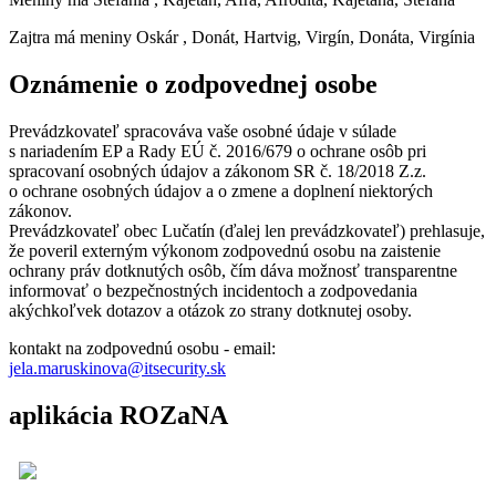
Zajtra má meniny
Oskár
, Donát, Hartvig, Virgín, Donáta, Virgínia
Oznámenie o zodpovednej osobe
Prevádzkovateľ spracováva vaše osobné údaje v súlade
s nariadením EP a Rady EÚ č. 2016/679 o ochrane osôb pri
spracovaní osobných údajov a zákonom SR č. 18/2018 Z.z.
o ochrane osobných údajov a o zmene a doplnení niektorých
zákonov.
Prevádzkovateľ obec Lučatín (ďalej len prevádzkovateľ) prehlasuje,
že poveril externým výkonom zodpovednú osobu na zaistenie
ochrany práv dotknutých osôb, čím dáva možnosť transparentne
informovať o bezpečnostných incidentoch a zodpovedania
akýchkoľvek dotazov a otázok zo strany dotknutej osoby.
kontakt na zodpovednú osobu - email:
jela.maruskinova@itsecurity.sk
aplikácia ROZaNA