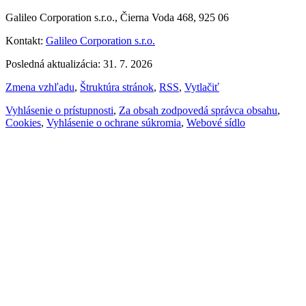
Galileo Corporation s.r.o., Čierna Voda 468, 925 06
Kontakt:
Galileo Corporation s.r.o.
Posledná aktualizácia: 31. 7. 2026
Zmena vzhľadu
,
Štruktúra stránok
,
RSS
,
Vytlačiť
Vyhlásenie o prístupnosti
,
Za obsah zodpovedá správca obsahu
,
Cookies
,
Vyhlásenie o ochrane súkromia
,
Webové sídlo