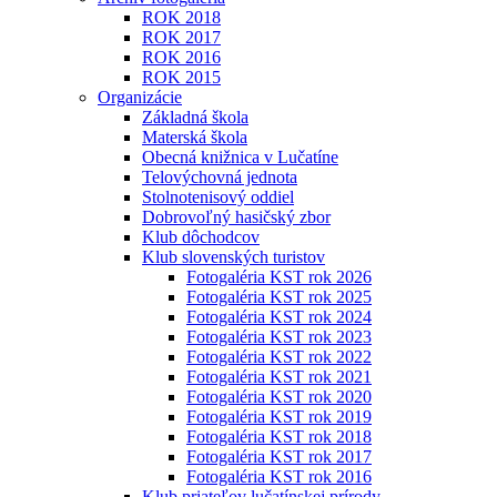
ROK 2018
ROK 2017
ROK 2016
ROK 2015
Organizácie
Základná škola
Materská škola
Obecná knižnica v Lučatíne
Telovýchovná jednota
Stolnotenisový oddiel
Dobrovoľný hasičský zbor
Klub dôchodcov
Klub slovenských turistov
Fotogaléria KST rok 2026
Fotogaléria KST rok 2025
Fotogaléria KST rok 2024
Fotogaléria KST rok 2023
Fotogaléria KST rok 2022
Fotogaléria KST rok 2021
Fotogaléria KST rok 2020
Fotogaléria KST rok 2019
Fotogaléria KST rok 2018
Fotogaléria KST rok 2017
Fotogaléria KST rok 2016
Klub priateľov lučatínskej prírody