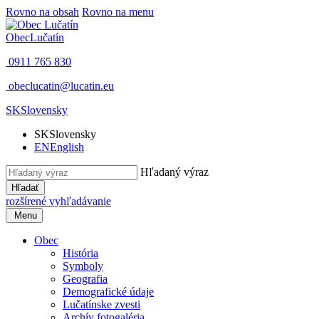
Rovno na obsah
Rovno na menu
Obec
Lučatín
0911 765 830
obeclucatin@lucatin.eu
SK
Slovensky
SK
Slovensky
EN
English
Hľadaný výraz
Hľadať
rozšírené vyhľadávanie
Menu
Obec
História
Symboly
Geografia
Demografické údaje
Lučatínske zvesti
Archív fotogaléria