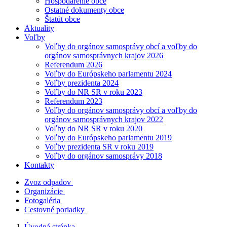
Hospodárenie obce
Ostatné dokumenty obce
Štatút obce
Aktuality
Voľby
Voľby do orgánov samosprávy obcí a voľby do
orgánov samosprávnych krajov 2026
Referendum 2026
Voľby do Európskeho parlamentu 2024
Voľby prezidenta 2024
Voľby do NR SR v roku 2023
Referendum 2023
Voľby do orgánov samosprávy obcí a voľby do
orgánov samosprávnych krajov 2022
Voľby do NR SR v roku 2020
Voľby do Európskeho parlamentu 2019
Voľby prezidenta SR v roku 2019
Voľby do orgánov samosprávy 2018
Kontakty
Zvoz odpadov
Organizácie
Fotogaléria
Cestovné poriadky
Úvodná stránka