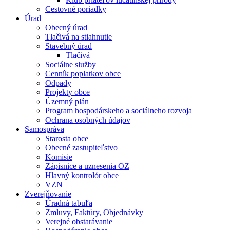
Cestovné poriadky
Úrad
Obecný úrad
Tlačivá na stiahnutie
Stavebný úrad
Tlačivá
Sociálne služby
Cenník poplatkov obce
Odpady
Projekty obce
Územný plán
Program hospodárskeho a sociálneho rozvoja
Ochrana osobných údajov
Samospráva
Starosta obce
Obecné zastupiteľstvo
Komisie
Zápisnice a uznesenia OZ
Hlavný kontrolór obce
VZN
Zverejňovanie
Úradná tabuľa
Zmluvy, Faktúry, Objednávky
Verejné obstarávanie