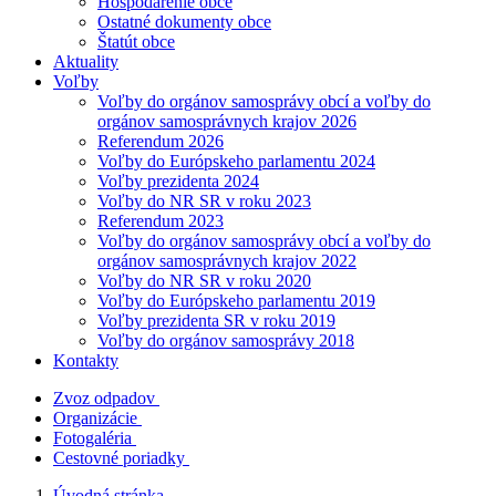
Hospodárenie obce
Ostatné dokumenty obce
Štatút obce
Aktuality
Voľby
Voľby do orgánov samosprávy obcí a voľby do
orgánov samosprávnych krajov 2026
Referendum 2026
Voľby do Európskeho parlamentu 2024
Voľby prezidenta 2024
Voľby do NR SR v roku 2023
Referendum 2023
Voľby do orgánov samosprávy obcí a voľby do
orgánov samosprávnych krajov 2022
Voľby do NR SR v roku 2020
Voľby do Európskeho parlamentu 2019
Voľby prezidenta SR v roku 2019
Voľby do orgánov samosprávy 2018
Kontakty
Zvoz odpadov
Organizácie
Fotogaléria
Cestovné poriadky
Úvodná stránka