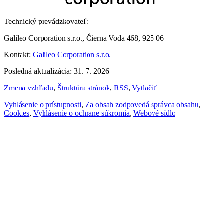
Technický prevádzkovateľ:
Galileo Corporation s.r.o., Čierna Voda 468, 925 06
Kontakt:
Galileo Corporation s.r.o.
Posledná aktualizácia: 31. 7. 2026
Zmena vzhľadu
,
Štruktúra stránok
,
RSS
,
Vytlačiť
Vyhlásenie o prístupnosti
,
Za obsah zodpovedá správca obsahu
,
Cookies
,
Vyhlásenie o ochrane súkromia
,
Webové sídlo