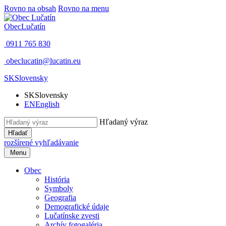
Rovno na obsah
Rovno na menu
Obec
Lučatín
0911 765 830
obeclucatin@lucatin.eu
SK
Slovensky
SK
Slovensky
EN
English
Hľadaný výraz
Hľadať
rozšírené vyhľadávanie
Menu
Obec
História
Symboly
Geografia
Demografické údaje
Lučatínske zvesti
Archív fotogaléria