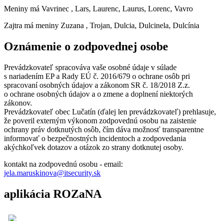
Meniny má
Vavrinec
, Lars, Laurenc, Laurus, Lorenc, Vavro
Zajtra má meniny
Zuzana
, Trojan, Dulcia, Dulcinela, Dulcínia
Oznámenie o zodpovednej osobe
Prevádzkovateľ spracováva vaše osobné údaje v súlade
s nariadením EP a Rady EÚ č. 2016/679 o ochrane osôb pri
spracovaní osobných údajov a zákonom SR č. 18/2018 Z.z.
o ochrane osobných údajov a o zmene a doplnení niektorých
zákonov.
Prevádzkovateľ obec Lučatín (ďalej len prevádzkovateľ) prehlasuje,
že poveril externým výkonom zodpovednú osobu na zaistenie
ochrany práv dotknutých osôb, čím dáva možnosť transparentne
informovať o bezpečnostných incidentoch a zodpovedania
akýchkoľvek dotazov a otázok zo strany dotknutej osoby.
kontakt na zodpovednú osobu - email:
jela.maruskinova@itsecurity.sk
aplikácia ROZaNA