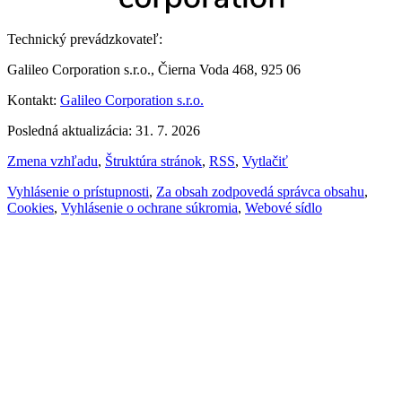
Technický prevádzkovateľ:
Galileo Corporation s.r.o., Čierna Voda 468, 925 06
Kontakt:
Galileo Corporation s.r.o.
Posledná aktualizácia: 31. 7. 2026
Zmena vzhľadu
,
Štruktúra stránok
,
RSS
,
Vytlačiť
Vyhlásenie o prístupnosti
,
Za obsah zodpovedá správca obsahu
,
Cookies
,
Vyhlásenie o ochrane súkromia
,
Webové sídlo