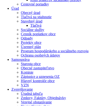
Cestovné poriadky
Úrad
Obecný úrad
Tlačivá na stiahnutie
Stavebný úrad
Tlačivá
Sociálne služby
Cenník poplatkov obce
Odpady
Projekty obce
Územný plán
Program hospodárskeho a sociálneho rozvoja
Ochrana osobných údajov
Samospráva
Starosta obce
Obecné zastupiteľstvo
Komisie
Zápisnice a uznesenia OZ
Hlavný kontrolór obce
VZN
Zverejňovanie
Úradná tabuľa
Zmluvy, Faktúry, Objednávky
Verejné obstarávanie