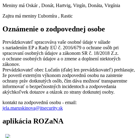
Meniny má
Oskár
, Donát, Hartvig, Virgín, Donáta, Virgínia
Zajtra má meniny
Ľubomíra
, Rastic
Oznámenie o zodpovednej osobe
Prevádzkovateľ spracováva vaše osobné údaje v súlade
s nariadením EP a Rady EÚ č. 2016/679 o ochrane osôb pri
spracovaní osobných údajov a zákonom SR č. 18/2018 Z.z.
o ochrane osobných údajov a o zmene a doplnení niektorých
zákonov.
Prevádzkovateľ obec Lučatín (ďalej len prevádzkovateľ) prehlasuje,
že poveril externým výkonom zodpovednú osobu na zaistenie
ochrany práv dotknutých osôb, čím dáva možnosť transparentne
informovať o bezpečnostných incidentoch a zodpovedania
akýchkoľvek dotazov a otázok zo strany dotknutej osoby.
kontakt na zodpovednú osobu - email:
jela.maruskinova@itsecurity.sk
aplikácia ROZaNA