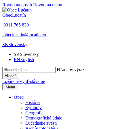
Rovno na obsah
Rovno na menu
Obec
Lučatín
0911 765 830
obeclucatin@lucatin.eu
SK
Slovensky
SK
Slovensky
EN
English
Hľadaný výraz
Hľadať
rozšírené vyhľadávanie
Menu
Obec
História
Symboly
Geografia
Demografické údaje
Lučatínske zvesti
Archív fotogaléria