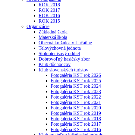
ROK 2018
ROK 2017
ROK 2016
ROK 2015
Organizácie
Základná škola
Materská škola
Obecná knižnica v Lučatíne
Telovýchovná jednota
Stolnotenisový oddiel
Dobrovoľný hasičský zbor
Klub dôchodcov
Klub slovenských turistov
Fotogaléria KST rok 2026
Fotogaléria KST rok 2025
Fotogaléria KST rok 2024
Fotogaléria KST rok 2023
Fotogaléria KST rok 2022
Fotogaléria KST rok 2021
Fotogaléria KST rok 2020
Fotogaléria KST rok 2019
Fotogaléria KST rok 2018
Fotogaléria KST rok 2017
Fotogaléria KST rok 2016
Klub priateľov lučatínskej prírody