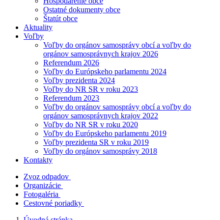
Hospodárenie obce
Ostatné dokumenty obce
Štatút obce
Aktuality
Voľby
Voľby do orgánov samosprávy obcí a voľby do
orgánov samosprávnych krajov 2026
Referendum 2026
Voľby do Európskeho parlamentu 2024
Voľby prezidenta 2024
Voľby do NR SR v roku 2023
Referendum 2023
Voľby do orgánov samosprávy obcí a voľby do
orgánov samosprávnych krajov 2022
Voľby do NR SR v roku 2020
Voľby do Európskeho parlamentu 2019
Voľby prezidenta SR v roku 2019
Voľby do orgánov samosprávy 2018
Kontakty
Zvoz odpadov
Organizácie
Fotogaléria
Cestovné poriadky
Úvodná stránka