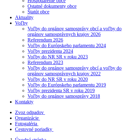
Hospodárenie obce
Ostatné dokumenty obce
Štatút obce
Aktuality
Voľby
Voľby do orgánov samosprávy obcí a voľby do
orgánov samosprávnych krajov 2026
Referendum 2026
Voľby do Európskeho parlamentu 2024
Voľby prezidenta 2024
Voľby do NR SR v roku 2023
Referendum 2023
Voľby do orgánov samosprávy obcí a voľby do
orgánov samosprávnych krajov 2022
Voľby do NR SR v roku 2020
Voľby do Európskeho parlamentu 2019
Voľby prezidenta SR v roku 2019
Voľby do orgánov samosprávy 2018
Kontakty
Zvoz odpadov
Organizácie
Fotogaléria
Cestovné poriadky
Úvodná stránka