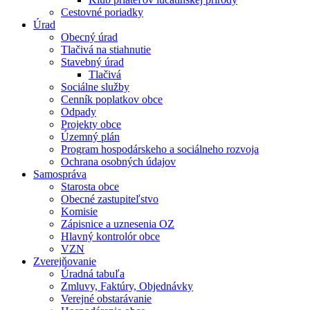
Cestovné poriadky
Úrad
Obecný úrad
Tlačivá na stiahnutie
Stavebný úrad
Tlačivá
Sociálne služby
Cenník poplatkov obce
Odpady
Projekty obce
Územný plán
Program hospodárskeho a sociálneho rozvoja
Ochrana osobných údajov
Samospráva
Starosta obce
Obecné zastupiteľstvo
Komisie
Zápisnice a uznesenia OZ
Hlavný kontrolór obce
VZN
Zverejňovanie
Úradná tabuľa
Zmluvy, Faktúry, Objednávky
Verejné obstarávanie