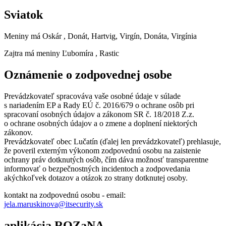
Sviatok
Meniny má
Oskár
, Donát, Hartvig, Virgín, Donáta, Virgínia
Zajtra má meniny
Ľubomíra
, Rastic
Oznámenie o zodpovednej osobe
Prevádzkovateľ spracováva vaše osobné údaje v súlade
s nariadením EP a Rady EÚ č. 2016/679 o ochrane osôb pri
spracovaní osobných údajov a zákonom SR č. 18/2018 Z.z.
o ochrane osobných údajov a o zmene a doplnení niektorých
zákonov.
Prevádzkovateľ obec Lučatín (ďalej len prevádzkovateľ) prehlasuje,
že poveril externým výkonom zodpovednú osobu na zaistenie
ochrany práv dotknutých osôb, čím dáva možnosť transparentne
informovať o bezpečnostných incidentoch a zodpovedania
akýchkoľvek dotazov a otázok zo strany dotknutej osoby.
kontakt na zodpovednú osobu - email:
jela.maruskinova@itsecurity.sk
aplikácia ROZaNA