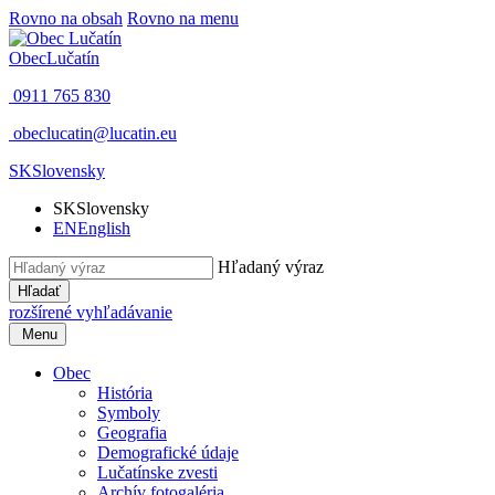
Rovno na obsah
Rovno na menu
Obec
Lučatín
0911 765 830
obeclucatin@lucatin.eu
SK
Slovensky
SK
Slovensky
EN
English
Hľadaný výraz
Hľadať
rozšírené vyhľadávanie
Menu
Obec
História
Symboly
Geografia
Demografické údaje
Lučatínske zvesti
Archív fotogaléria