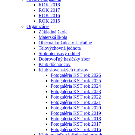
ROK 2018
ROK 2017
ROK 2016
ROK 2015
Organizácie
Základná škola
Materská škola
Obecná knižnica v Lučatíne
Telovýchovná jednota
Stolnotenisový oddiel
Dobrovoľný hasičský zbor
Klub dôchodcov
Klub slovenských turistov
Fotogaléria KST rok 2026
Fotogaléria KST rok 2025
Fotogaléria KST rok 2024
Fotogaléria KST rok 2023
Fotogaléria KST rok 2022
Fotogaléria KST rok 2021
Fotogaléria KST rok 2020
Fotogaléria KST rok 2019
Fotogaléria KST rok 2018
Fotogaléria KST rok 2017
Fotogaléria KST rok 2016
Klub priateľov lučatínskej prírody