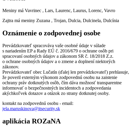
Meniny má
Vavrinec
, Lars, Laurenc, Laurus, Lorenc, Vavro
Zajtra má meniny
Zuzana
, Trojan, Dulcia, Dulcinela, Dulcínia
Oznámenie o zodpovednej osobe
Prevádzkovateľ spracováva vaše osobné údaje v súlade
s nariadením EP a Rady EÚ č. 2016/679 o ochrane osôb pri
spracovaní osobných údajov a zákonom SR č. 18/2018 Z.z.
o ochrane osobných údajov a o zmene a doplnení niektorých
zákonov.
Prevádzkovateľ obec Lučatín (ďalej len prevádzkovateľ) prehlasuje,
že poveril externým výkonom zodpovednú osobu na zaistenie
ochrany práv dotknutých osôb, čím dáva možnosť transparentne
informovať o bezpečnostných incidentoch a zodpovedania
akýchkoľvek dotazov a otázok zo strany dotknutej osoby.
kontakt na zodpovednú osobu - email:
jela.maruskinova@itsecurity.sk
aplikácia ROZaNA