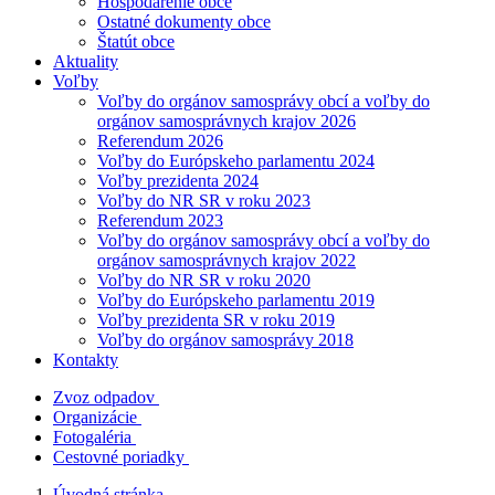
Hospodárenie obce
Ostatné dokumenty obce
Štatút obce
Aktuality
Voľby
Voľby do orgánov samosprávy obcí a voľby do
orgánov samosprávnych krajov 2026
Referendum 2026
Voľby do Európskeho parlamentu 2024
Voľby prezidenta 2024
Voľby do NR SR v roku 2023
Referendum 2023
Voľby do orgánov samosprávy obcí a voľby do
orgánov samosprávnych krajov 2022
Voľby do NR SR v roku 2020
Voľby do Európskeho parlamentu 2019
Voľby prezidenta SR v roku 2019
Voľby do orgánov samosprávy 2018
Kontakty
Zvoz odpadov
Organizácie
Fotogaléria
Cestovné poriadky
Úvodná stránka