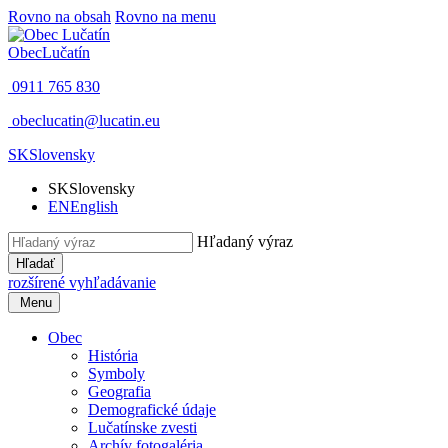
Rovno na obsah
Rovno na menu
Obec
Lučatín
0911 765 830
obeclucatin@lucatin.eu
SK
Slovensky
SK
Slovensky
EN
English
Hľadaný výraz
Hľadať
rozšírené vyhľadávanie
Menu
Obec
História
Symboly
Geografia
Demografické údaje
Lučatínske zvesti
Archív fotogaléria