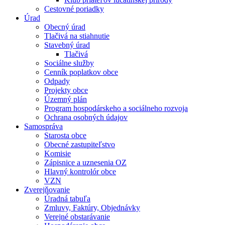
Cestovné poriadky
Úrad
Obecný úrad
Tlačivá na stiahnutie
Stavebný úrad
Tlačivá
Sociálne služby
Cenník poplatkov obce
Odpady
Projekty obce
Územný plán
Program hospodárskeho a sociálneho rozvoja
Ochrana osobných údajov
Samospráva
Starosta obce
Obecné zastupiteľstvo
Komisie
Zápisnice a uznesenia OZ
Hlavný kontrolór obce
VZN
Zverejňovanie
Úradná tabuľa
Zmluvy, Faktúry, Objednávky
Verejné obstarávanie