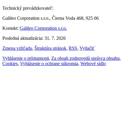
Technický prevádzkovateľ:
Galileo Corporation s.r.o., Čierna Voda 468, 925 06
Kontakt:
Galileo Corporation s.r.o.
Posledná aktualizácia: 31. 7. 2026
Zmena vzhľadu
,
Štruktúra stránok
,
RSS
,
Vytlačiť
Vyhlásenie o prístupnosti
,
Za obsah zodpovedá správca obsahu
,
Cookies
,
Vyhlásenie o ochrane súkromia
,
Webové sídlo