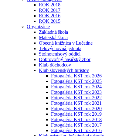
ROK 2018
ROK 2017
ROK 2016
ROK 2015
Organizácie
Základná škola
Materská škola
Obecná knižnica v Lučatíne
Telovýchovná jednota
Stolnotenisový oddiel
Dobrovoľný hasičský zbor
Klub dôchodcov
Klub slovenských turistov
Fotogaléria KST rok 2026
Fotogaléria KST rok 2025
Fotogaléria KST rok 2024
Fotogaléria KST rok 2023
Fotogaléria KST rok 2022
Fotogaléria KST rok 2021
Fotogaléria KST rok 2020
Fotogaléria KST rok 2019
Fotogaléria KST rok 2018
Fotogaléria KST rok 2017
Fotogaléria KST rok 2016
Klub priateľov lučatínskej prírody