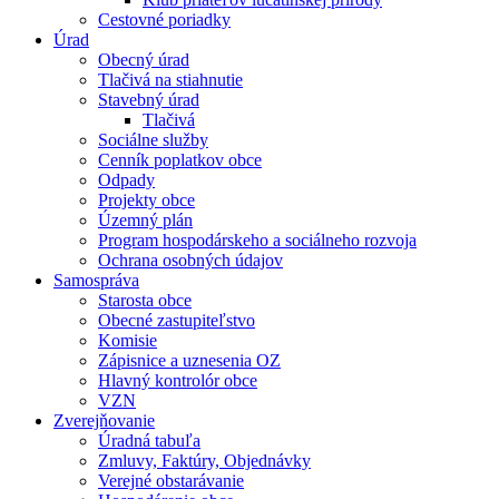
Cestovné poriadky
Úrad
Obecný úrad
Tlačivá na stiahnutie
Stavebný úrad
Tlačivá
Sociálne služby
Cenník poplatkov obce
Odpady
Projekty obce
Územný plán
Program hospodárskeho a sociálneho rozvoja
Ochrana osobných údajov
Samospráva
Starosta obce
Obecné zastupiteľstvo
Komisie
Zápisnice a uznesenia OZ
Hlavný kontrolór obce
VZN
Zverejňovanie
Úradná tabuľa
Zmluvy, Faktúry, Objednávky
Verejné obstarávanie