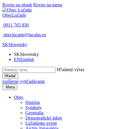
Rovno na obsah
Rovno na menu
Obec
Lučatín
0911 765 830
obeclucatin@lucatin.eu
SK
Slovensky
SK
Slovensky
EN
English
Hľadaný výraz
Hľadať
rozšírené vyhľadávanie
Menu
Obec
História
Symboly
Geografia
Demografické údaje
Lučatínske zvesti
Archív fotogaléria