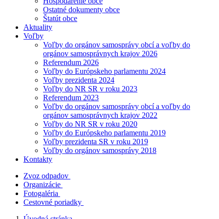
Hospodárenie obce
Ostatné dokumenty obce
Štatút obce
Aktuality
Voľby
Voľby do orgánov samosprávy obcí a voľby do
orgánov samosprávnych krajov 2026
Referendum 2026
Voľby do Európskeho parlamentu 2024
Voľby prezidenta 2024
Voľby do NR SR v roku 2023
Referendum 2023
Voľby do orgánov samosprávy obcí a voľby do
orgánov samosprávnych krajov 2022
Voľby do NR SR v roku 2020
Voľby do Európskeho parlamentu 2019
Voľby prezidenta SR v roku 2019
Voľby do orgánov samosprávy 2018
Kontakty
Zvoz odpadov
Organizácie
Fotogaléria
Cestovné poriadky
Úvodná stránka