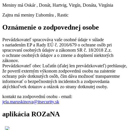
Meniny má
Oskár
, Donát, Hartvig, Virgín, Donáta, Virgínia
Zajtra má meniny
Ľubomíra
, Rastic
Oznámenie o zodpovednej osobe
Prevádzkovateľ spracováva vaše osobné údaje v súlade
s nariadením EP a Rady EÚ č. 2016/679 o ochrane osôb pri
spracovaní osobných údajov a zákonom SR č. 18/2018 Z.z.
o ochrane osobných údajov a o zmene a doplnení niektorých
zákonov.
Prevádzkovateľ obec Lučatín (ďalej len prevádzkovateľ) prehlasuje,
že poveril externým výkonom zodpovednú osobu na zaistenie
ochrany práv dotknutých osôb, čím dáva možnosť transparentne
informovať o bezpečnostných incidentoch a zodpovedania
akýchkoľvek dotazov a otázok zo strany dotknutej osoby.
kontakt na zodpovednú osobu - email:
jela.maruskinova@itsecurity.sk
aplikácia ROZaNA