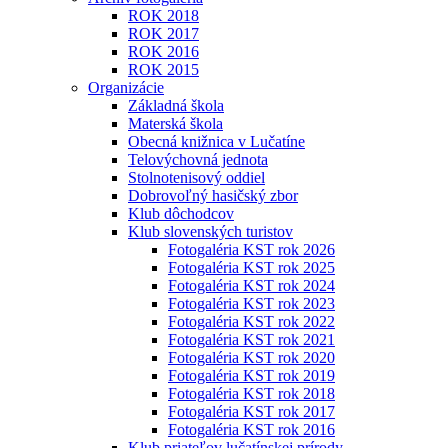
ROK 2018
ROK 2017
ROK 2016
ROK 2015
Organizácie
Základná škola
Materská škola
Obecná knižnica v Lučatíne
Telovýchovná jednota
Stolnotenisový oddiel
Dobrovoľný hasičský zbor
Klub dôchodcov
Klub slovenských turistov
Fotogaléria KST rok 2026
Fotogaléria KST rok 2025
Fotogaléria KST rok 2024
Fotogaléria KST rok 2023
Fotogaléria KST rok 2022
Fotogaléria KST rok 2021
Fotogaléria KST rok 2020
Fotogaléria KST rok 2019
Fotogaléria KST rok 2018
Fotogaléria KST rok 2017
Fotogaléria KST rok 2016
Klub priateľov lučatínskej prírody