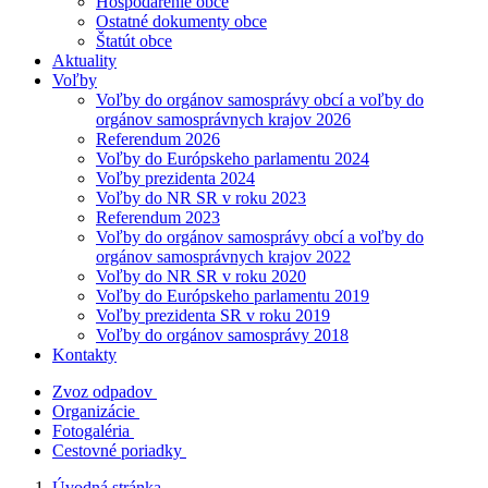
Hospodárenie obce
Ostatné dokumenty obce
Štatút obce
Aktuality
Voľby
Voľby do orgánov samosprávy obcí a voľby do
orgánov samosprávnych krajov 2026
Referendum 2026
Voľby do Európskeho parlamentu 2024
Voľby prezidenta 2024
Voľby do NR SR v roku 2023
Referendum 2023
Voľby do orgánov samosprávy obcí a voľby do
orgánov samosprávnych krajov 2022
Voľby do NR SR v roku 2020
Voľby do Európskeho parlamentu 2019
Voľby prezidenta SR v roku 2019
Voľby do orgánov samosprávy 2018
Kontakty
Zvoz odpadov
Organizácie
Fotogaléria
Cestovné poriadky
Úvodná stránka