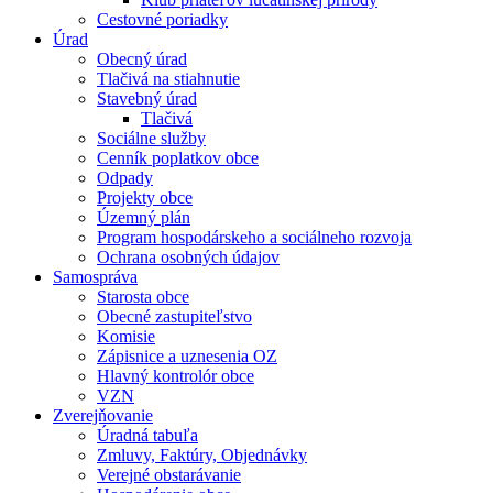
Cestovné poriadky
Úrad
Obecný úrad
Tlačivá na stiahnutie
Stavebný úrad
Tlačivá
Sociálne služby
Cenník poplatkov obce
Odpady
Projekty obce
Územný plán
Program hospodárskeho a sociálneho rozvoja
Ochrana osobných údajov
Samospráva
Starosta obce
Obecné zastupiteľstvo
Komisie
Zápisnice a uznesenia OZ
Hlavný kontrolór obce
VZN
Zverejňovanie
Úradná tabuľa
Zmluvy, Faktúry, Objednávky
Verejné obstarávanie