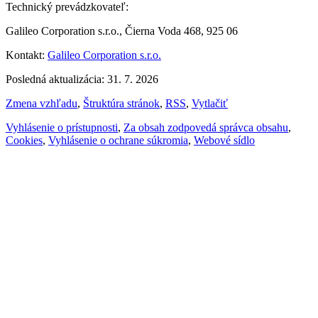
Technický prevádzkovateľ:
Galileo Corporation s.r.o., Čierna Voda 468, 925 06
Kontakt:
Galileo Corporation s.r.o.
Posledná aktualizácia: 31. 7. 2026
Zmena vzhľadu
,
Štruktúra stránok
,
RSS
,
Vytlačiť
Vyhlásenie o prístupnosti
,
Za obsah zodpovedá správca obsahu
,
Cookies
,
Vyhlásenie o ochrane súkromia
,
Webové sídlo