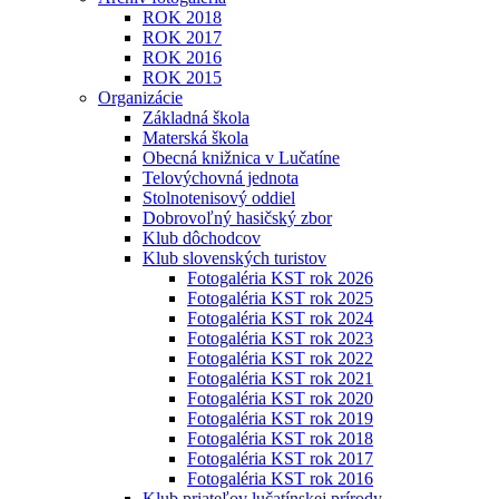
ROK 2018
ROK 2017
ROK 2016
ROK 2015
Organizácie
Základná škola
Materská škola
Obecná knižnica v Lučatíne
Telovýchovná jednota
Stolnotenisový oddiel
Dobrovoľný hasičský zbor
Klub dôchodcov
Klub slovenských turistov
Fotogaléria KST rok 2026
Fotogaléria KST rok 2025
Fotogaléria KST rok 2024
Fotogaléria KST rok 2023
Fotogaléria KST rok 2022
Fotogaléria KST rok 2021
Fotogaléria KST rok 2020
Fotogaléria KST rok 2019
Fotogaléria KST rok 2018
Fotogaléria KST rok 2017
Fotogaléria KST rok 2016
Klub priateľov lučatínskej prírody