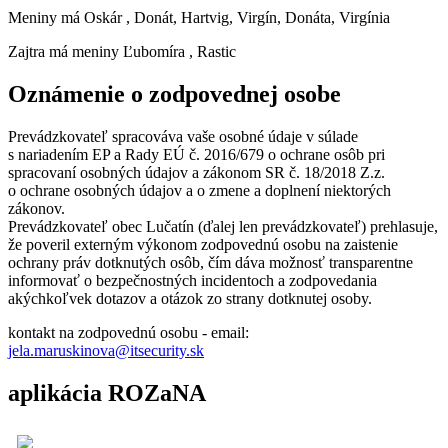
Meniny má
Oskár
, Donát, Hartvig, Virgín, Donáta, Virgínia
Zajtra má meniny
Ľubomíra
, Rastic
Oznámenie o zodpovednej osobe
Prevádzkovateľ spracováva vaše osobné údaje v súlade
s nariadením EP a Rady EÚ č. 2016/679 o ochrane osôb pri
spracovaní osobných údajov a zákonom SR č. 18/2018 Z.z.
o ochrane osobných údajov a o zmene a doplnení niektorých
zákonov.
Prevádzkovateľ obec Lučatín (ďalej len prevádzkovateľ) prehlasuje,
že poveril externým výkonom zodpovednú osobu na zaistenie
ochrany práv dotknutých osôb, čím dáva možnosť transparentne
informovať o bezpečnostných incidentoch a zodpovedania
akýchkoľvek dotazov a otázok zo strany dotknutej osoby.
kontakt na zodpovednú osobu - email:
jela.maruskinova@itsecurity.sk
aplikácia ROZaNA