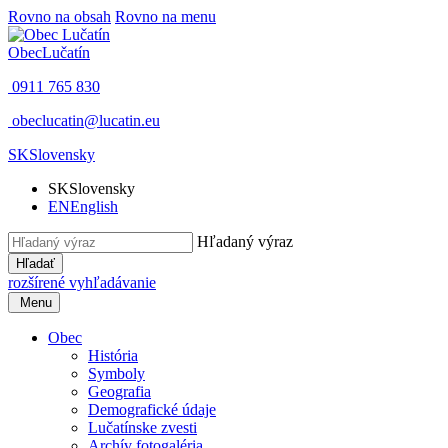
Rovno na obsah
Rovno na menu
Obec
Lučatín
0911 765 830
obeclucatin@lucatin.eu
SK
Slovensky
SK
Slovensky
EN
English
Hľadaný výraz
Hľadať
rozšírené vyhľadávanie
Menu
Obec
História
Symboly
Geografia
Demografické údaje
Lučatínske zvesti
Archív fotogaléria