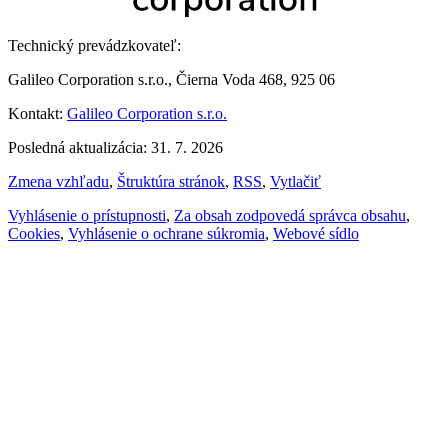
Technický prevádzkovateľ:
Galileo Corporation s.r.o., Čierna Voda 468, 925 06
Kontakt:
Galileo Corporation s.r.o.
Posledná aktualizácia: 31. 7. 2026
Zmena vzhľadu
,
Štruktúra stránok
,
RSS
,
Vytlačiť
Vyhlásenie o prístupnosti
,
Za obsah zodpovedá správca obsahu
,
Cookies
,
Vyhlásenie o ochrane súkromia
,
Webové sídlo