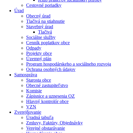
Cestovné poriadky
Úrad
Obecný úrad
Tlačivá na stiahnutie
Stavebný úrad
Tlačivá
Sociálne služby
Cenník poplatkov obce
Odpady
Projekty obce
Územný plán
Program hospodárskeho a sociálneho rozvoja
Ochrana osobných údajov
Samospráva
Starosta obce
Obecné zastupiteľstvo
Komisie
Zápisnice a uznesenia OZ
Hlavný kontrolór obce
VZN
Zverejňovanie
Úradná tabuľa
Zmluvy, Faktúry, Objednávky
Verejné obstarávanie