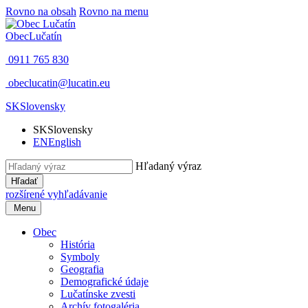
Rovno na obsah
Rovno na menu
Obec
Lučatín
0911 765 830
obeclucatin@lucatin.eu
SK
Slovensky
SK
Slovensky
EN
English
Hľadaný výraz
Hľadať
rozšírené vyhľadávanie
Menu
Obec
História
Symboly
Geografia
Demografické údaje
Lučatínske zvesti
Archív fotogaléria