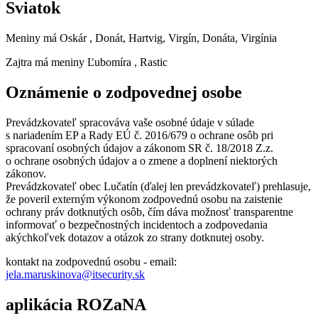
Sviatok
Meniny má
Oskár
, Donát, Hartvig, Virgín, Donáta, Virgínia
Zajtra má meniny
Ľubomíra
, Rastic
Oznámenie o zodpovednej osobe
Prevádzkovateľ spracováva vaše osobné údaje v súlade
s nariadením EP a Rady EÚ č. 2016/679 o ochrane osôb pri
spracovaní osobných údajov a zákonom SR č. 18/2018 Z.z.
o ochrane osobných údajov a o zmene a doplnení niektorých
zákonov.
Prevádzkovateľ obec Lučatín (ďalej len prevádzkovateľ) prehlasuje,
že poveril externým výkonom zodpovednú osobu na zaistenie
ochrany práv dotknutých osôb, čím dáva možnosť transparentne
informovať o bezpečnostných incidentoch a zodpovedania
akýchkoľvek dotazov a otázok zo strany dotknutej osoby.
kontakt na zodpovednú osobu - email:
jela.maruskinova@itsecurity.sk
aplikácia ROZaNA