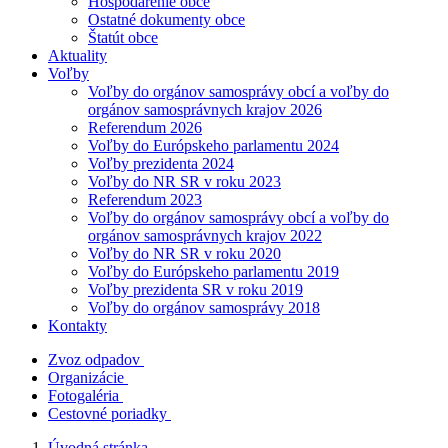
Hospodárenie obce
Ostatné dokumenty obce
Štatút obce
Aktuality
Voľby
Voľby do orgánov samosprávy obcí a voľby do
orgánov samosprávnych krajov 2026
Referendum 2026
Voľby do Európskeho parlamentu 2024
Voľby prezidenta 2024
Voľby do NR SR v roku 2023
Referendum 2023
Voľby do orgánov samosprávy obcí a voľby do
orgánov samosprávnych krajov 2022
Voľby do NR SR v roku 2020
Voľby do Európskeho parlamentu 2019
Voľby prezidenta SR v roku 2019
Voľby do orgánov samosprávy 2018
Kontakty
Zvoz odpadov
Organizácie
Fotogaléria
Cestovné poriadky
Úvodná stránka