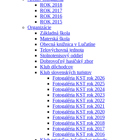
ROK 2018
ROK 2017
ROK 2016
ROK 2015
Organizácie
Základná škola
Materská škola
Obecná knižnica v Lučatíne
Telovýchovná jednota
Stolnotenisový oddiel
Dobrovoľný hasičský zbor
Klub dôchodcov
Klub slovenských turistov
Fotogaléria KST rok 2026
Fotogaléria KST rok 2025
Fotogaléria KST rok 2024
Fotogaléria KST rok 2023
Fotogaléria KST rok 2022
Fotogaléria KST rok 2021
Fotogaléria KST rok 2020
Fotogaléria KST rok 2019
Fotogaléria KST rok 2018
Fotogaléria KST rok 2017
Fotogaléria KST rok 2016
Klub priateľov lučatínskej prírody