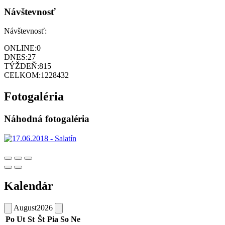
Návštevnosť
Návštevnosť:
ONLINE:
0
DNES:
27
TÝŽDEŇ:
815
CELKOM:
1228432
Fotogaléria
Náhodná fotogaléria
Kalendár
August
2026
Po
Ut
St
Št
Pia
So
Ne