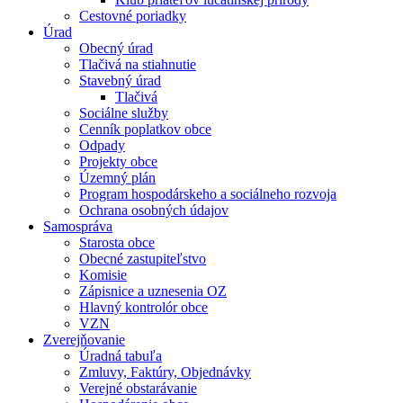
Cestovné poriadky
Úrad
Obecný úrad
Tlačivá na stiahnutie
Stavebný úrad
Tlačivá
Sociálne služby
Cenník poplatkov obce
Odpady
Projekty obce
Územný plán
Program hospodárskeho a sociálneho rozvoja
Ochrana osobných údajov
Samospráva
Starosta obce
Obecné zastupiteľstvo
Komisie
Zápisnice a uznesenia OZ
Hlavný kontrolór obce
VZN
Zverejňovanie
Úradná tabuľa
Zmluvy, Faktúry, Objednávky
Verejné obstarávanie