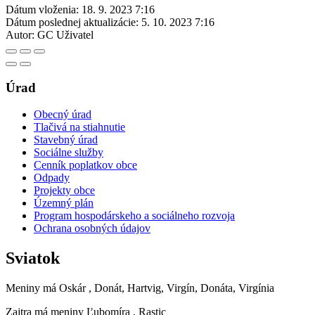
Dátum vloženia:
18. 9. 2023 7:16
Dátum poslednej aktualizácie:
5. 10. 2023 7:16
Autor:
GC Uživatel
Úrad
Obecný úrad
Tlačivá na stiahnutie
Stavebný úrad
Sociálne služby
Cenník poplatkov obce
Odpady
Projekty obce
Územný plán
Program hospodárskeho a sociálneho rozvoja
Ochrana osobných údajov
Sviatok
Meniny má
Oskár
, Donát, Hartvig, Virgín, Donáta, Virgínia
Zajtra má meniny
Ľubomíra
, Rastic