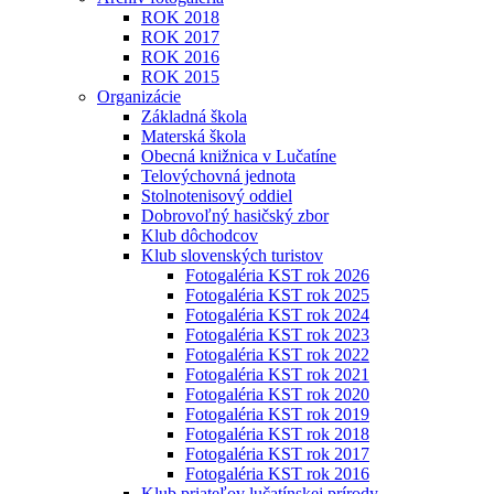
ROK 2018
ROK 2017
ROK 2016
ROK 2015
Organizácie
Základná škola
Materská škola
Obecná knižnica v Lučatíne
Telovýchovná jednota
Stolnotenisový oddiel
Dobrovoľný hasičský zbor
Klub dôchodcov
Klub slovenských turistov
Fotogaléria KST rok 2026
Fotogaléria KST rok 2025
Fotogaléria KST rok 2024
Fotogaléria KST rok 2023
Fotogaléria KST rok 2022
Fotogaléria KST rok 2021
Fotogaléria KST rok 2020
Fotogaléria KST rok 2019
Fotogaléria KST rok 2018
Fotogaléria KST rok 2017
Fotogaléria KST rok 2016
Klub priateľov lučatínskej prírody