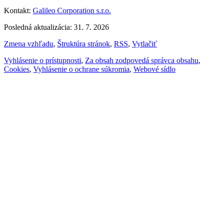
Kontakt:
Galileo Corporation s.r.o.
Posledná aktualizácia: 31. 7. 2026
Zmena vzhľadu
,
Štruktúra stránok
,
RSS
,
Vytlačiť
Vyhlásenie o prístupnosti
,
Za obsah zodpovedá správca obsahu
,
Cookies
,
Vyhlásenie o ochrane súkromia
,
Webové sídlo