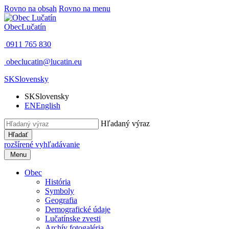
Rovno na obsah
Rovno na menu
Obec
Lučatín
0911 765 830
obeclucatin@lucatin.eu
SK
Slovensky
SK
Slovensky
EN
English
Hľadaný výraz
Hľadať
rozšírené vyhľadávanie
Menu
Obec
História
Symboly
Geografia
Demografické údaje
Lučatínske zvesti
Archív fotogaléria