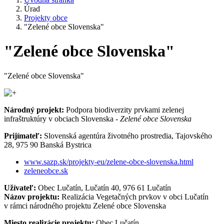
Úrad
Projekty obce
"Zelené obce Slovenska"
"Zelené obce Slovenska"
"Zelené obce Slovenska"
Národný projekt:
Podpora biodiverzity prvkami zelenej
infraštruktúry v obciach Slovenska -
Zelené obce Slovenska
Prijímateľ:
Slovenská agentúra životného prostredia, Tajovského
28, 975 90 Banská Bystrica
www.sazp.sk/projekty-eu/zelene-obce-slovenska.html
zeleneobce.sk
Užívateľ:
Obec Lučatín, Lučatín 40, 976 61 Lučatín
Názov projektu:
Realizácia Vegetačných prvkov v obci Lučatín
v rámci národného projektu Zelené obce Slovenska
Miesto realizácie projektu:
Obec Lučatín