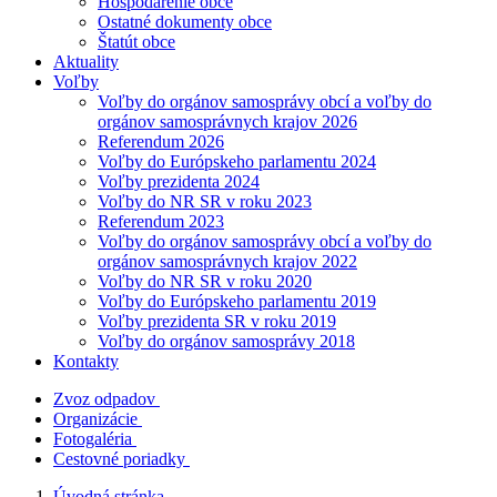
Hospodárenie obce
Ostatné dokumenty obce
Štatút obce
Aktuality
Voľby
Voľby do orgánov samosprávy obcí a voľby do
orgánov samosprávnych krajov 2026
Referendum 2026
Voľby do Európskeho parlamentu 2024
Voľby prezidenta 2024
Voľby do NR SR v roku 2023
Referendum 2023
Voľby do orgánov samosprávy obcí a voľby do
orgánov samosprávnych krajov 2022
Voľby do NR SR v roku 2020
Voľby do Európskeho parlamentu 2019
Voľby prezidenta SR v roku 2019
Voľby do orgánov samosprávy 2018
Kontakty
Zvoz odpadov
Organizácie
Fotogaléria
Cestovné poriadky
Úvodná stránka