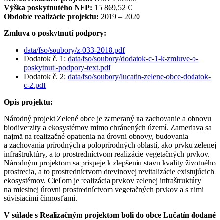
Výška poskytnutého NFP:
15 869,52 €
Obdobie realizácie projektu:
2019 – 2020
Zmluva o poskytnutí podpory:
data/fso/soubory/z-033-2018.pdf
Dodatok č. 1:
data/fso/soubory/dodatok-c-1-k-zmluve-o-
poskytnuti-podpory-text.pdf
Dodatok č. 2:
data/fso/soubory/lucatin-zelene-obce-dodatok-
c-2.pdf
Opis projektu:
Národný projekt Zelené obce je zameraný na zachovanie a obnovu
biodiverzity a ekosystémov mimo chránených území. Zameriava sa
najmä na realizačné opatrenia na úrovni obnovy, budovania
a zachovania prírodných a poloprírodných oblastí, ako prvku zelenej
infraštruktúry, a to prostredníctvom realizácie vegetačných prvkov.
Národným projektom sa prispeje k zlepšeniu stavu kvality životného
prostredia, a to prostredníctvom drevinovej revitalizácie existujúcich
ekosystémov. Cieľom je realizácia prvkov zelenej infraštruktúry
na miestnej úrovni prostredníctvom vegetačných prvkov a s nimi
súvisiacimi činnosťami.
V súlade s Realizačným projektom boli do obce Lučatín dodané