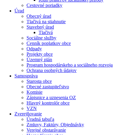
Cestovné poriadky
Úrad
Obecný úrad
Tlačivá na stiahnutie
Stavebný úrad
Tlačivá
Sociálne služby
Cenník poplatkov obce
Odpady
Projekty obce
Územný plán
Program hospodárskeho a sociálneho rozvoja
Ochrana osobných údajov
Samospráva
Starosta obce
Obecné zastupiteľstvo
Komisie
Zápisnice a uznesenia OZ
Hlavný kontrolór obce
VZN
Zverejňovanie
Úradná tabuľa
Zmluvy, Faktúry, Objednávky
Verejné obstarávanie