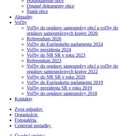
Hospodárenie obce
Ostatné dokumenty obce
Štatút obce
Aktuality
Voľby
Voľby do orgánov samosprávy obcí a voľby do
orgánov samosprávnych krajov 2026
Referendum 2026
Voľby do Európskeho parlamentu 2024
Voľby prezidenta 2024
Voľby do NR SR v roku 2023
Referendum 2023
Voľby do orgánov samosprávy obcí a voľby do
orgánov samosprávnych krajov 2022
Voľby do NR SR v roku 2020
Voľby do Európskeho parlamentu 2019
Voľby prezidenta SR v roku 2019
Voľby do orgánov samosprávy 2018
Kontakty
Zvoz odpadov
Organizácie
Fotogaléria
Cestovné poriadky
Úvodná stránka