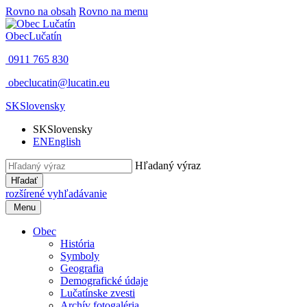
Rovno na obsah
Rovno na menu
Obec
Lučatín
0911 765 830
obeclucatin@lucatin.eu
SK
Slovensky
SK
Slovensky
EN
English
Hľadaný výraz
Hľadať
rozšírené vyhľadávanie
Menu
Obec
História
Symboly
Geografia
Demografické údaje
Lučatínske zvesti
Archív fotogaléria