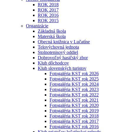
ROK 2018
ROK 2017
ROK 2016
ROK 2015
Organizácie
Základná škola
Materská škola
Obecná knižnica v Lučatíne
Telovýchovná jednota
Stolnotenisový oddiel
Dobrovoľný hasičský zbor
Klub dôchodcov
Klub slovenských turistov
Fotogaléria KST rok 2026
Fotogaléria KST rok 2025
Fotogaléria KST rok 2024
Fotogaléria KST rok 2023
Fotogaléria KST rok 2022
Fotogaléria KST rok 2021
Fotogaléria KST rok 2020
Fotogaléria KST rok 2019
Fotogaléria KST rok 2018
Fotogaléria KST rok 2017
Fotogaléria KST rok 2016
Klub priateľov lučatínskej prírody