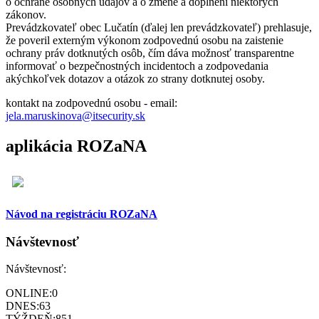
o ochrane osobných údajov a o zmene a doplnení niektorých
zákonov.
Prevádzkovateľ obec Lučatín (ďalej len prevádzkovateľ) prehlasuje,
že poveril externým výkonom zodpovednú osobu na zaistenie
ochrany práv dotknutých osôb, čím dáva možnosť transparentne
informovať o bezpečnostných incidentoch a zodpovedania
akýchkoľvek dotazov a otázok zo strany dotknutej osoby.
kontakt na zodpovednú osobu - email:
jela.maruskinova@itsecurity.sk
aplikácia ROZaNA
Návod na registráciu ROZaNA
Návštevnosť
Návštevnosť:
ONLINE:
0
DNES:
63
TÝŽDEŇ:
851