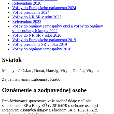
Referendum 2026
Voľby do Európskeho parlamentu 2024
Voľby prezidenta 2024
Voľby do NR SR v roku 2023
Referendum 2023
Voľby do orgánov samosprávy obcí a voľby do orgánov
samosprávnych krajov 2022
Voľby do NR SR v roku 2020
Voľby do Európskeho parlamentu 2019
Voľby prezidenta SR v roku 2019
Voľby do orgánov samosprávy 2018
Sviatok
Meniny má
Oskár
, Donát, Hartvig, Virgín, Donáta, Virgínia
Zajtra má meniny
Ľubomíra
, Rastic
Oznámenie o zodpovednej osobe
Prevádzkovateľ spracováva vaše osobné údaje v súlade
s nariadením EP a Rady EÚ č. 2016/679 o ochrane osôb pri
spracovaní osobných údajov a zákonom SR č. 18/2018 Z.z.