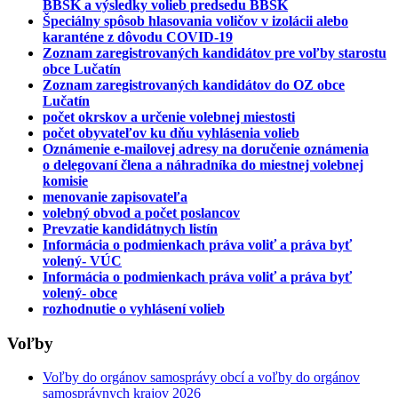
BBSK a výsledky volieb predsedu BBSK
Špeciálny spôsob hlasovania voličov v izolácii alebo
karanténe z dôvodu COVID-19
Zoznam zaregistrovaných kandidátov pre voľby starostu
obce Lučatín
Zoznam zaregistrovaných kandidátov do OZ obce
Lučatín
počet okrskov a určenie volebnej miestosti
počet obyvateľov ku dňu vyhlásenia volieb
Oznámenie e-mailovej adresy na doručenie oznámenia
o delegovaní člena a náhradníka do miestnej volebnej
komisie
menovanie zapisovateľa
volebný obvod a počet poslancov
Prevzatie kandidátnych listín
Informácia o podmienkach práva voliť a práva byť
volený- VÚC
Informácia o podmienkach práva voliť a práva byť
volený- obce
rozhodnutie o vyhlásení volieb
Voľby
Voľby do orgánov samosprávy obcí a voľby do orgánov
samosprávnych krajov 2026