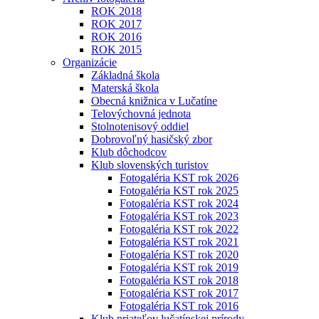
ROK 2018
ROK 2017
ROK 2016
ROK 2015
Organizácie
Základná škola
Materská škola
Obecná knižnica v Lučatíne
Telovýchovná jednota
Stolnotenisový oddiel
Dobrovoľný hasičský zbor
Klub dôchodcov
Klub slovenských turistov
Fotogaléria KST rok 2026
Fotogaléria KST rok 2025
Fotogaléria KST rok 2024
Fotogaléria KST rok 2023
Fotogaléria KST rok 2022
Fotogaléria KST rok 2021
Fotogaléria KST rok 2020
Fotogaléria KST rok 2019
Fotogaléria KST rok 2018
Fotogaléria KST rok 2017
Fotogaléria KST rok 2016
Klub priateľov lučatínskej prírody