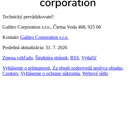
Technický prevádzkovateľ:
Galileo Corporation s.r.o., Čierna Voda 468, 925 06
Kontakt:
Galileo Corporation s.r.o.
Posledná aktualizácia: 31. 7. 2026
Zmena vzhľadu
,
Štruktúra stránok
,
RSS
,
Vytlačiť
Vyhlásenie o prístupnosti
,
Za obsah zodpovedá správca obsahu
,
Cookies
,
Vyhlásenie o ochrane súkromia
,
Webové sídlo