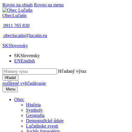
Rovno na obsah
Rovno na menu
Obec
Lučatín
0911 765 830
obeclucatin@lucatin.eu
SK
Slovensky
SK
Slovensky
EN
English
Hľadaný výraz
Hľadať
rozšírené vyhľadávanie
Menu
Obec
História
Symboly
Geografia
Demografické údaje
Lučatínske zvesti
Archív fotogaléria