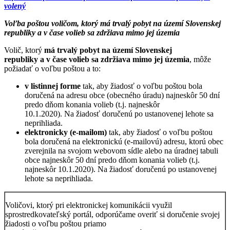
volený
Voľba poštou voličom, ktorý má trvalý pobyt na území Slovenskej
republiky a v čase volieb sa zdržiava mimo jej územia
Volič, ktorý
má trvalý pobyt na území Slovenskej
republiky a v čase volieb sa zdržiava mimo jej územia
, môže
požiadať o voľbu poštou a to:
v listinnej forme
tak, aby žiadosť o voľbu poštou bola
doručená na adresu obce (obecného úradu) najneskôr 50 dní
predo dňom konania volieb (t.j. najneskôr
10.1.2020). Na žiadosť doručenú po ustanovenej lehote sa
neprihliada.
elektronicky (e-mailom)
tak, aby žiadosť o voľbu poštou
bola doručená na elektronickú (e-mailovú) adresu, ktorú obec
zverejnila na svojom webovom sídle alebo na úradnej tabuli
obce najneskôr 50 dní predo dňom konania volieb (t.j.
najneskôr 10.1.2020). Na žiadosť doručenú po ustanovenej
lehote sa neprihliada.
Voličovi, ktorý pri elektronickej komunikácii využil
sprostredkovateľský portál, odporúčame overiť si doručenie svojej
žiadosti o voľbu poštou priamo