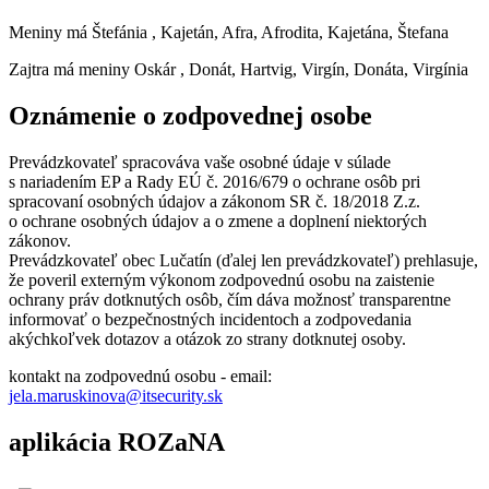
Meniny má
Štefánia
, Kajetán, Afra, Afrodita, Kajetána, Štefana
Zajtra má meniny
Oskár
, Donát, Hartvig, Virgín, Donáta, Virgínia
Oznámenie o zodpovednej osobe
Prevádzkovateľ spracováva vaše osobné údaje v súlade
s nariadením EP a Rady EÚ č. 2016/679 o ochrane osôb pri
spracovaní osobných údajov a zákonom SR č. 18/2018 Z.z.
o ochrane osobných údajov a o zmene a doplnení niektorých
zákonov.
Prevádzkovateľ obec Lučatín (ďalej len prevádzkovateľ) prehlasuje,
že poveril externým výkonom zodpovednú osobu na zaistenie
ochrany práv dotknutých osôb, čím dáva možnosť transparentne
informovať o bezpečnostných incidentoch a zodpovedania
akýchkoľvek dotazov a otázok zo strany dotknutej osoby.
kontakt na zodpovednú osobu - email:
jela.maruskinova@itsecurity.sk
aplikácia ROZaNA