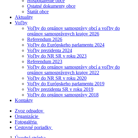
Hospodárenie obce
Ostatné dokumenty obce
Štatút obce
Aktuality
Voľby
Voľby do orgánov samosprávy obcí a voľby do
orgánov samosprávnych krajov 2026
Referendum 2026
Voľby do Európskeho parlamentu 2024
Voľby prezidenta 2024
Voľby do NR SR v roku 2023
Referendum 2023
Voľby do orgánov samosprávy obcí a voľby do
orgánov samosprávnych krajov 2022
Voľby do NR SR v roku 2020
Voľby do Európskeho parlamentu 2019
Voľby prezidenta SR v roku 2019
Voľby do orgánov samosprávy 2018
Kontakty
Zvoz odpadov
Organizácie
Fotogaléria
Cestovné poriadky
Úvodná stránka