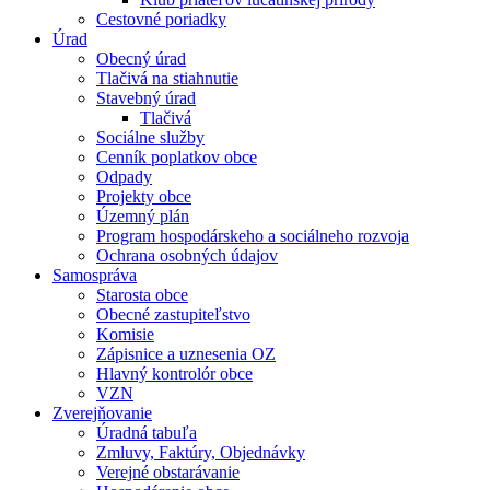
Cestovné poriadky
Úrad
Obecný úrad
Tlačivá na stiahnutie
Stavebný úrad
Tlačivá
Sociálne služby
Cenník poplatkov obce
Odpady
Projekty obce
Územný plán
Program hospodárskeho a sociálneho rozvoja
Ochrana osobných údajov
Samospráva
Starosta obce
Obecné zastupiteľstvo
Komisie
Zápisnice a uznesenia OZ
Hlavný kontrolór obce
VZN
Zverejňovanie
Úradná tabuľa
Zmluvy, Faktúry, Objednávky
Verejné obstarávanie