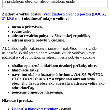
na príslušnom obecnom alebo mestskom úrade.
Žiadosť o voľbu poštou
[vzor žiadosti o voľbu poštou (DOCX,
21 kB)]
musí obsahovať údaje o voličovi
meno a priezvisko,
rodné číslo,
adresu trvalého pobytu v Slovenskej republike,
adresu miesta pobytu v cudzine.
Ak žiadosť spĺňa zákonom ustanovené náležitosti, obec zašle
najneskôr 35 dní predo dňom konania volieb voličovi, ktorý
požiadal o voľbu poštou, na adresu miesta pobytu v cudzine
obálku opatrenú odtlačkom úradnej pečiatky obce,
hlasovacie lístky,
návratnú obálku (označenú heslom „
VOĽBA POŠTOU -
ELECTION BY MAIL
“ a vypísanou adresou sídla
obecného úradu obce ako adresáta a adresou voliča ako
odosielateľa),
poučenie o spôsobe hlasovania.
Hlasovací preukaz
žiadosť o hlasovací preukaz
- e-mail