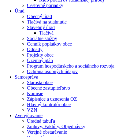
Cestovné poriadky
Úrad
Obecný úrad
Tlačivá na stiahnutie
Stavebný úrad
Tlačivá
Sociálne služby
Cenník poplatkov obce
Odpady
Projekty obce
Územný plán
Program hospodárskeho a sociálneho rozvoja
Ochrana osobných údajov
Samospráva
Starosta obce
Obecné zastupiteľstvo
Komisie
Zápisnice a uznesenia OZ
Hlavný kontrolór obce
VZN
Zverejňovanie
Úradná tabuľa
Zmluvy, Faktúry, Objednávky
Verejné obstarávanie