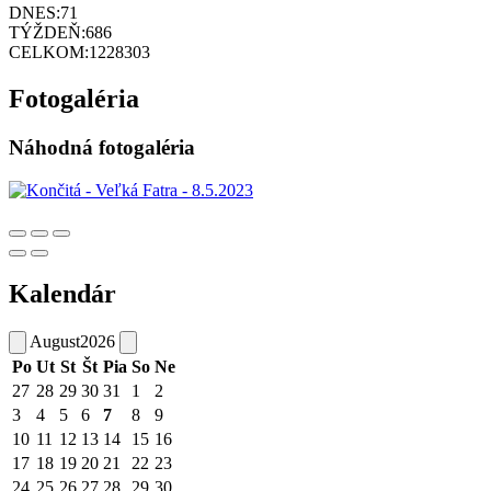
DNES:
71
TÝŽDEŇ:
686
CELKOM:
1228303
Fotogaléria
Náhodná fotogaléria
Kalendár
August
2026
Po
Ut
St
Št
Pia
So
Ne
27
28
29
30
31
1
2
3
4
5
6
7
8
9
10
11
12
13
14
15
16
17
18
19
20
21
22
23
24
25
26
27
28
29
30