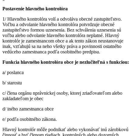
Postavenie hlavného kontrolóra
1/ Hlavného kontrolóra volí a odvoláva obecné zastupiteľstvo.
Voľbu a odvolanie hlavného kontrolóra potvrdzuje obecné
zastupiteľstvo formou uznesenia. Bez schválenia uznesenia sú
voľba alebo odvolanie hlavného kontrolóra neplatné. Hlavný
kontrolór je zamestnancom obce a ak tento zákon neustanovuje
inak, vzťahujú sa na neho všetky práva a povinnosti ostatného
vedúceho zamestnanca podľa osobitného predpisu.
Funkcia hlavného kontrolóra obce je nezlučiteľná s funkciou:
a/ poslanca
b/ starostu
c/ člena orgánu nprávnickej osoby, ktorej zriaďovateľom alebo
zakladateľom je obec
d/ iného zamestnanca obce
e/ podľa osobitného zákona.
Hlavný kontrolór môže podnikať alebo vykonávať inú zárobkovú
činnosť a byť členom riadiach, kontrolných alebo dozorných