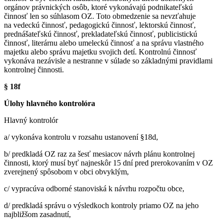
orgánov právnických osôb, ktoré vykonávajú podnikateľskú
činnosť len so súhlasom OZ. Toto obmedzenie sa nevzťahuje
na vedeckú činnosť, pedagogickú činnosť, lektorskú činnosť,
prednášateľskú činnosť, prekladateľskú činnosť, publicistickú
činnosť, literárnu alebo umeleckú činnosť a na správu vlastného
majetku alebo správu majetku svojich detí. Kontrolnú činnosť
vykonáva nezávisle a nestranne v súlade so základnými pravidlami
kontrolnej činnosti.
§ 18f
Úlohy hlavného kontrolóra
Hlavný kontrolór
a/ vykonáva kontrolu v rozsahu ustanovení §18d,
b/ predkladá OZ raz za šesť mesiacov návrh plánu kontrolnej
činnosti, ktorý musí byť najneskôr 15 dní pred prerokovaním v OZ
zverejnený spôsobom v obci obvyklým,
c/ vypracúva odborné stanoviská k návrhu rozpočtu obce,
d/ predkladá správu o výsledkoch kontroly priamo OZ na jeho
najbližšom zasadnutí,