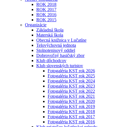
ROK 2018
ROK 2017
ROK 2016
ROK 2015
Organizácie
Základná škola
Materská škola
Obecná knižnica v Lučatíne
Telovýchovná jednota
Stolnotenisový oddiel
Dobrovoľný hasičský zbor
Klub dôchodcov
Klub slovenských turistov
Fotogaléria KST rok 2026
Fotogaléria KST rok 2025
Fotogaléria KST rok 2024
Fotogaléria KST rok 2023
Fotogaléria KST rok 2022
Fotogaléria KST rok 2021
Fotogaléria KST rok 2020
Fotogaléria KST rok 2019
Fotogaléria KST rok 2018
Fotogaléria KST rok 2017
Fotogaléria KST rok 2016
Klub priateľov lučatínskej prírody