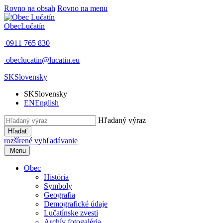
Rovno na obsah
Rovno na menu
Obec
Lučatín
0911 765 830
obeclucatin@lucatin.eu
SK
Slovensky
SK
Slovensky
EN
English
Hľadaný výraz
Hľadať
rozšírené vyhľadávanie
Menu
Obec
História
Symboly
Geografia
Demografické údaje
Lučatínske zvesti
Archív fotogaléria