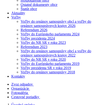
Hospodárenie obce
Ostatné dokumenty obce
Štatút obce
Aktuality
Voľby
Voľby do orgánov samosprávy obcí a voľby do
orgánov samosprávnych krajov 2026
Referendum 2026
Voľby do Európskeho parlamentu 2024
Voľby prezidenta 2024
Voľby do NR SR v roku 2023
Referendum 2023
Voľby do orgánov samosprávy obcí a voľby do
orgánov samosprávnych krajov 2022
Voľby do NR SR v roku 2020
Voľby do Európskeho parlamentu 2019
Voľby prezidenta SR v roku 2019
Voľby do orgánov samosprávy 2018
Kontakty
Zvoz odpadov
Organizácie
Fotogaléria
Cestovné poriadky
Úvodná stránka