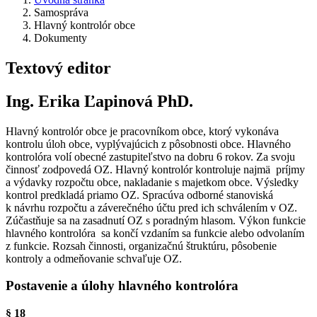
Samospráva
Hlavný kontrolór obce
Dokumenty
Textový editor
Ing. Erika Ľapinová PhD.
Hlavný kontrolór obce je pracovníkom obce, ktorý vykonáva
kontrolu úloh obce, vyplývajúcich z pôsobnosti obce. Hlavného
kontrolóra volí obecné zastupiteľstvo na dobru 6 rokov. Za svoju
činnosť zodpovedá OZ. Hlavný kontrolór kontroluje najmä príjmy
a výdavky rozpočtu obce, nakladanie s majetkom obce. Výsledky
kontrol predkladá priamo OZ. Spracúva odborné stanoviská
k návrhu rozpočtu a záverečného účtu pred ich schválením v OZ.
Zúčastňuje sa na zasadnutí OZ s poradným hlasom. Výkon funkcie
hlavného kontrolóra sa končí vzdaním sa funkcie alebo odvolaním
z funkcie. Rozsah činnosti, organizačnú štruktúru, pôsobenie
kontroly a odmeňovanie schvaľuje OZ.
Postavenie a úlohy hlavného kontrolóra
§ 18