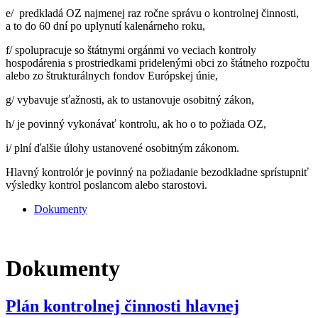
e/ predkladá OZ najmenej raz ročne správu o kontrolnej činnosti,
a to do 60 dní po uplynutí kalenárneho roku,
f/ spolupracuje so štátnymi orgánmi vo veciach kontroly
hospodárenia s prostriedkami pridelenými obci zo štátneho rozpočtu
alebo zo štrukturálnych fondov Európskej únie,
g/ vybavuje sťažnosti, ak to ustanovuje osobitný zákon,
h/ je povinný vykonávať kontrolu, ak ho o to požiada OZ,
i/ plní ďalšie úlohy ustanovené osobitným zákonom.
Hlavný kontrolór je povinný na požiadanie bezodkladne sprístupniť
výsledky kontrol poslancom alebo starostovi.
Dokumenty
Dokumenty
Plán kontrolnej činnosti hlavnej