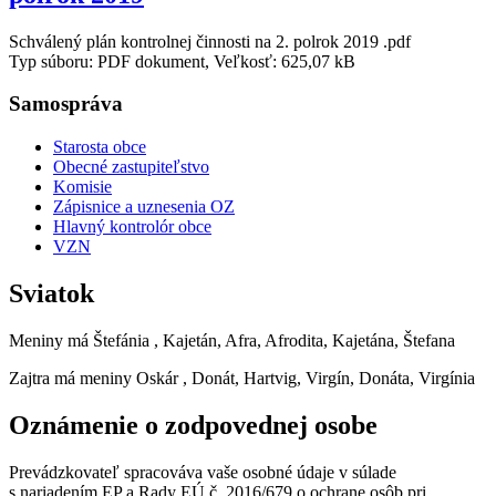
Schválený plán kontrolnej činnosti na 2. polrok 2019 .pdf
Typ súboru: PDF dokument, Veľkosť: 625,07 kB
Samospráva
Starosta obce
Obecné zastupiteľstvo
Komisie
Zápisnice a uznesenia OZ
Hlavný kontrolór obce
VZN
Sviatok
Meniny má
Štefánia
, Kajetán, Afra, Afrodita, Kajetána, Štefana
Zajtra má meniny
Oskár
, Donát, Hartvig, Virgín, Donáta, Virgínia
Oznámenie o zodpovednej osobe
Prevádzkovateľ spracováva vaše osobné údaje v súlade
s nariadením EP a Rady EÚ č. 2016/679 o ochrane osôb pri