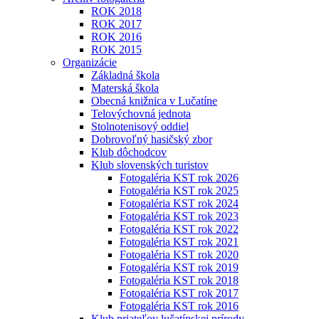
ROK 2018
ROK 2017
ROK 2016
ROK 2015
Organizácie
Základná škola
Materská škola
Obecná knižnica v Lučatíne
Telovýchovná jednota
Stolnotenisový oddiel
Dobrovoľný hasičský zbor
Klub dôchodcov
Klub slovenských turistov
Fotogaléria KST rok 2026
Fotogaléria KST rok 2025
Fotogaléria KST rok 2024
Fotogaléria KST rok 2023
Fotogaléria KST rok 2022
Fotogaléria KST rok 2021
Fotogaléria KST rok 2020
Fotogaléria KST rok 2019
Fotogaléria KST rok 2018
Fotogaléria KST rok 2017
Fotogaléria KST rok 2016
Klub priateľov lučatínskej prírody