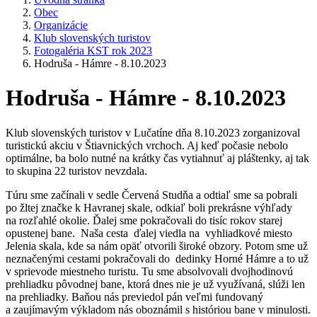
Obec
Organizácie
Klub slovenských turistov
Fotogaléria KST rok 2023
Hodruša - Hámre - 8.10.2023
Hodruša - Hámre - 8.10.2023
Klub slovenských turistov v Lučatíne dňa 8.10.2023 zorganizoval
turistickú akciu v Štiavnických vrchoch. Aj keď počasie nebolo
optimálne, ba bolo nutné na krátky čas vytiahnuť aj pláštenky, aj tak
to skupina 22 turistov nevzdala.
Túru sme začínali v sedle Červená Studňa a odtiaľ sme sa pobrali
po žltej značke k Havranej skale, odkiaľ boli prekrásne výhľady
na rozľahlé okolie. Ďalej sme pokračovali do tisíc rokov starej
opustenej bane. Naša cesta ďalej viedla na vyhliadkové miesto
Jelenia skala, kde sa nám opäť otvorili široké obzory. Potom sme už
neznačenými cestami pokračovali do dedinky Horné Hámre a to už
v sprievode miestneho turistu. Tu sme absolvovali dvojhodinovú
prehliadku pôvodnej bane, ktorá dnes nie je už využívaná, slúži len
na prehliadky. Baňou nás previedol pán veľmi fundovaný
a zaujímavým výkladom nás oboznámil s históriou bane v minulosti.