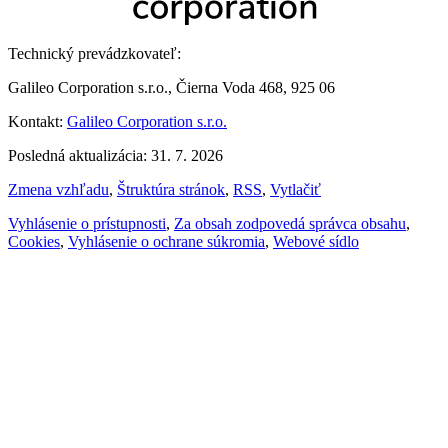
Technický prevádzkovateľ:
Galileo Corporation s.r.o., Čierna Voda 468, 925 06
Kontakt:
Galileo Corporation s.r.o.
Posledná aktualizácia: 31. 7. 2026
Zmena vzhľadu
,
Štruktúra stránok
,
RSS
,
Vytlačiť
Vyhlásenie o prístupnosti
,
Za obsah zodpovedá správca obsahu
,
Cookies
,
Vyhlásenie o ochrane súkromia
,
Webové sídlo