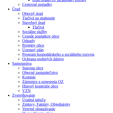
Cestovné poriadky
Úrad
Obecný úrad
Tlačivá na stiahnutie
Stavebný úrad
Tlačivá
Sociálne služby
Cenník poplatkov obce
Odpady
Projekty obce
Územný plán
Program hospodárskeho a sociálneho rozvoja
Ochrana osobných údajov
Samospráva
Starosta obce
Obecné zastupiteľstvo
Komisie
Zápisnice a uznesenia OZ
Hlavný kontrolór obce
VZN
Zverejňovanie
Úradná tabuľa
Zmluvy, Faktúry, Objednávky
Verejné obstarávanie