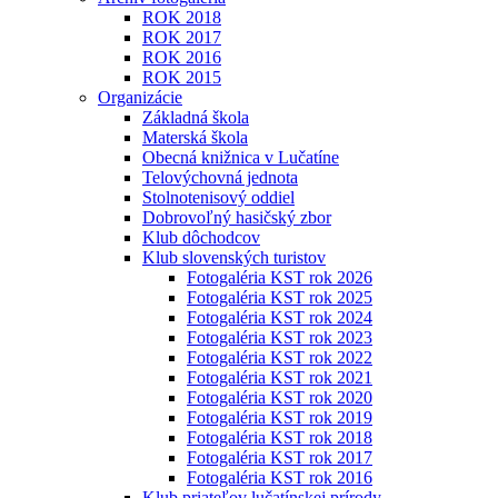
ROK 2018
ROK 2017
ROK 2016
ROK 2015
Organizácie
Základná škola
Materská škola
Obecná knižnica v Lučatíne
Telovýchovná jednota
Stolnotenisový oddiel
Dobrovoľný hasičský zbor
Klub dôchodcov
Klub slovenských turistov
Fotogaléria KST rok 2026
Fotogaléria KST rok 2025
Fotogaléria KST rok 2024
Fotogaléria KST rok 2023
Fotogaléria KST rok 2022
Fotogaléria KST rok 2021
Fotogaléria KST rok 2020
Fotogaléria KST rok 2019
Fotogaléria KST rok 2018
Fotogaléria KST rok 2017
Fotogaléria KST rok 2016
Klub priateľov lučatínskej prírody