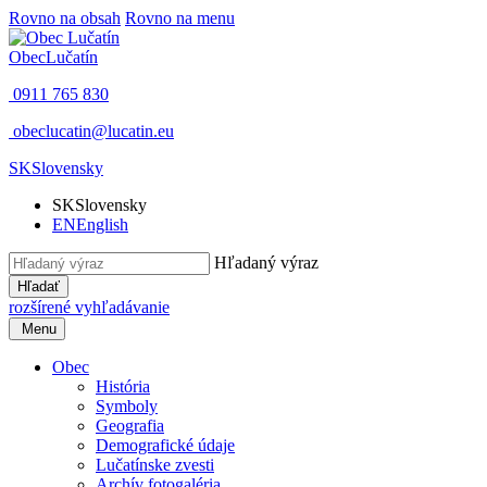
Rovno na obsah
Rovno na menu
Obec
Lučatín
0911 765 830
obeclucatin@lucatin.eu
SK
Slovensky
SK
Slovensky
EN
English
Hľadaný výraz
Hľadať
rozšírené vyhľadávanie
Menu
Obec
História
Symboly
Geografia
Demografické údaje
Lučatínske zvesti
Archív fotogaléria