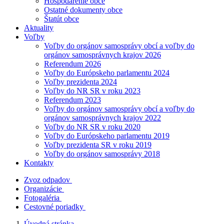
Hospodárenie obce
Ostatné dokumenty obce
Štatút obce
Aktuality
Voľby
Voľby do orgánov samosprávy obcí a voľby do
orgánov samosprávnych krajov 2026
Referendum 2026
Voľby do Európskeho parlamentu 2024
Voľby prezidenta 2024
Voľby do NR SR v roku 2023
Referendum 2023
Voľby do orgánov samosprávy obcí a voľby do
orgánov samosprávnych krajov 2022
Voľby do NR SR v roku 2020
Voľby do Európskeho parlamentu 2019
Voľby prezidenta SR v roku 2019
Voľby do orgánov samosprávy 2018
Kontakty
Zvoz odpadov
Organizácie
Fotogaléria
Cestovné poriadky
Úvodná stránka