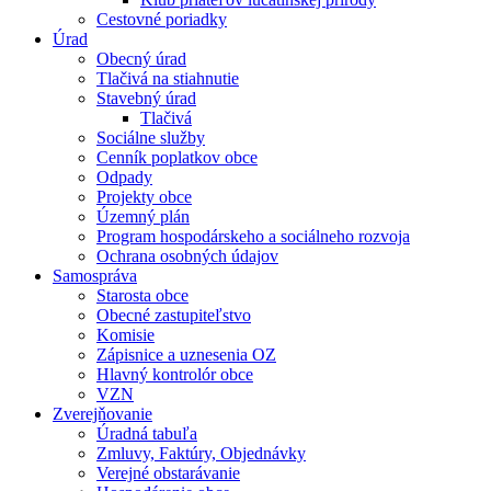
Cestovné poriadky
Úrad
Obecný úrad
Tlačivá na stiahnutie
Stavebný úrad
Tlačivá
Sociálne služby
Cenník poplatkov obce
Odpady
Projekty obce
Územný plán
Program hospodárskeho a sociálneho rozvoja
Ochrana osobných údajov
Samospráva
Starosta obce
Obecné zastupiteľstvo
Komisie
Zápisnice a uznesenia OZ
Hlavný kontrolór obce
VZN
Zverejňovanie
Úradná tabuľa
Zmluvy, Faktúry, Objednávky
Verejné obstarávanie