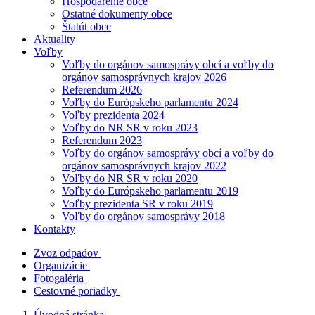
Hospodárenie obce
Ostatné dokumenty obce
Štatút obce
Aktuality
Voľby
Voľby do orgánov samosprávy obcí a voľby do
orgánov samosprávnych krajov 2026
Referendum 2026
Voľby do Európskeho parlamentu 2024
Voľby prezidenta 2024
Voľby do NR SR v roku 2023
Referendum 2023
Voľby do orgánov samosprávy obcí a voľby do
orgánov samosprávnych krajov 2022
Voľby do NR SR v roku 2020
Voľby do Európskeho parlamentu 2019
Voľby prezidenta SR v roku 2019
Voľby do orgánov samosprávy 2018
Kontakty
Zvoz odpadov
Organizácie
Fotogaléria
Cestovné poriadky
Úvodná stránka