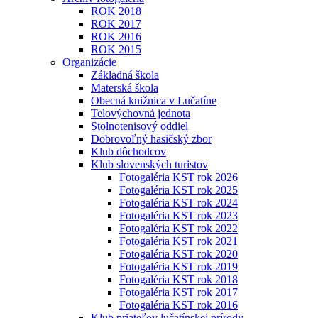
ROK 2018
ROK 2017
ROK 2016
ROK 2015
Organizácie
Základná škola
Materská škola
Obecná knižnica v Lučatíne
Telovýchovná jednota
Stolnotenisový oddiel
Dobrovoľný hasičský zbor
Klub dôchodcov
Klub slovenských turistov
Fotogaléria KST rok 2026
Fotogaléria KST rok 2025
Fotogaléria KST rok 2024
Fotogaléria KST rok 2023
Fotogaléria KST rok 2022
Fotogaléria KST rok 2021
Fotogaléria KST rok 2020
Fotogaléria KST rok 2019
Fotogaléria KST rok 2018
Fotogaléria KST rok 2017
Fotogaléria KST rok 2016
Klub priateľov lučatínskej prírody