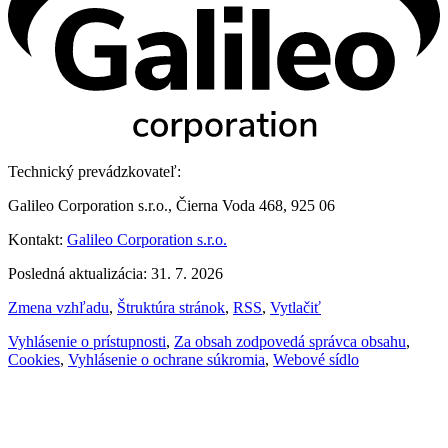
Technický prevádzkovateľ:
Galileo Corporation s.r.o., Čierna Voda 468, 925 06
Kontakt:
Galileo Corporation s.r.o.
Posledná aktualizácia: 31. 7. 2026
Zmena vzhľadu
,
Štruktúra stránok
,
RSS
,
Vytlačiť
Vyhlásenie o prístupnosti
,
Za obsah zodpovedá správca obsahu
,
Cookies
,
Vyhlásenie o ochrane súkromia
,
Webové sídlo