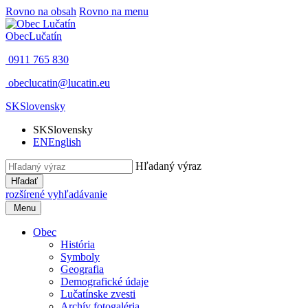
Rovno na obsah
Rovno na menu
Obec
Lučatín
0911 765 830
obeclucatin@lucatin.eu
SK
Slovensky
SK
Slovensky
EN
English
Hľadaný výraz
Hľadať
rozšírené vyhľadávanie
Menu
Obec
História
Symboly
Geografia
Demografické údaje
Lučatínske zvesti
Archív fotogaléria