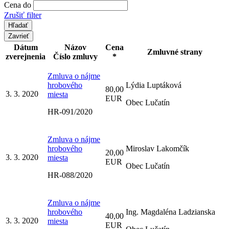
Cena do
Zrušiť filter
Zavrieť
Dátum
Názov
Cena
Zmluvné strany
zverejnenia
Číslo zmluvy
*
Zmluva o nájme
hrobového
Lýdia Luptáková
80,00
3. 3. 2020
miesta
EUR
Obec Lučatín
HR-091/2020
Zmluva o nájme
hrobového
Miroslav Lakomčík
20,00
3. 3. 2020
miesta
EUR
Obec Lučatín
HR-088/2020
Zmluva o nájme
hrobového
Ing. Magdaléna Ladzianska
40,00
3. 3. 2020
miesta
EUR