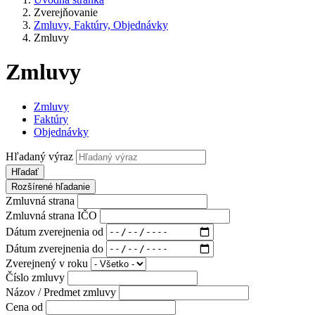
Zverejňovanie
Zmluvy, Faktúry, Objednávky
Zmluvy
Zmluvy
Zmluvy
Faktúry
Objednávky
Hľadaný výraz
Hľadať
Rozšírené hľadanie
Zmluvná strana
Zmluvná strana IČO
Dátum zverejnenia od
Dátum zverejnenia do
Zverejnený v roku
Číslo zmluvy
Názov / Predmet zmluvy
Cena od