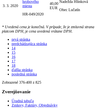
hrobového
Nadežda Hlinková
40,00
3. 3. 2020
miesta
EUR
Obec Lučatín
HR-049/2020
* Uvedená cena je konečná. V prípade, že je zmluvná strana
platcom DPH, je cena uvedená vrátane DPH.
prvá stránka
predchádzajúca stránka
14
15
16
17
18
ďalšia stránka
posledná stránka
Zobrazené
376
-
400
z 825
Zverejňovanie
Úradná tabuľa
Zmluvy, Faktúry, Objednávky