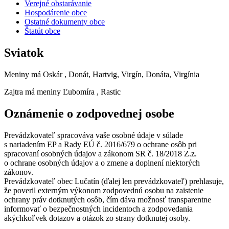
Verejné obstarávanie
Hospodárenie obce
Ostatné dokumenty obce
Štatút obce
Sviatok
Meniny má
Oskár
, Donát, Hartvig, Virgín, Donáta, Virgínia
Zajtra má meniny
Ľubomíra
, Rastic
Oznámenie o zodpovednej osobe
Prevádzkovateľ spracováva vaše osobné údaje v súlade
s nariadením EP a Rady EÚ č. 2016/679 o ochrane osôb pri
spracovaní osobných údajov a zákonom SR č. 18/2018 Z.z.
o ochrane osobných údajov a o zmene a doplnení niektorých
zákonov.
Prevádzkovateľ obec Lučatín (ďalej len prevádzkovateľ) prehlasuje,
že poveril externým výkonom zodpovednú osobu na zaistenie
ochrany práv dotknutých osôb, čím dáva možnosť transparentne
informovať o bezpečnostných incidentoch a zodpovedania
akýchkoľvek dotazov a otázok zo strany dotknutej osoby.