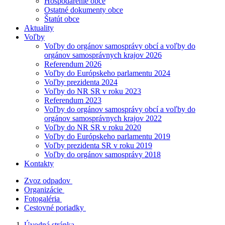
Hospodárenie obce
Ostatné dokumenty obce
Štatút obce
Aktuality
Voľby
Voľby do orgánov samosprávy obcí a voľby do
orgánov samosprávnych krajov 2026
Referendum 2026
Voľby do Európskeho parlamentu 2024
Voľby prezidenta 2024
Voľby do NR SR v roku 2023
Referendum 2023
Voľby do orgánov samosprávy obcí a voľby do
orgánov samosprávnych krajov 2022
Voľby do NR SR v roku 2020
Voľby do Európskeho parlamentu 2019
Voľby prezidenta SR v roku 2019
Voľby do orgánov samosprávy 2018
Kontakty
Zvoz odpadov
Organizácie
Fotogaléria
Cestovné poriadky
Úvodná stránka