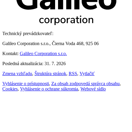
Technický prevádzkovateľ:
Galileo Corporation s.r.o., Čierna Voda 468, 925 06
Kontakt:
Galileo Corporation s.r.o.
Posledná aktualizácia: 31. 7. 2026
Zmena vzhľadu
,
Štruktúra stránok
,
RSS
,
Vytlačiť
Vyhlásenie o prístupnosti
,
Za obsah zodpovedá správca obsahu
,
Cookies
,
Vyhlásenie o ochrane súkromia
,
Webové sídlo