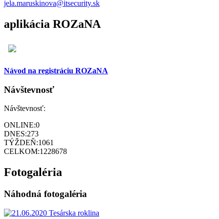
jela.maruskinova@itsecurity.sk
aplikácia ROZaNA
Návod na registráciu ROZaNA
Návštevnosť
Návštevnosť:
ONLINE:
0
DNES:
273
TÝŽDEŇ:
1061
CELKOM:
1228678
Fotogaléria
Náhodná fotogaléria