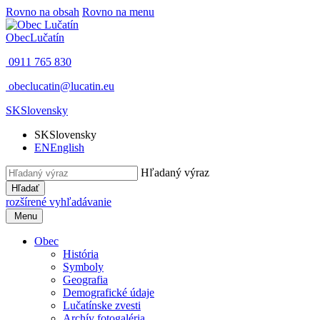
Rovno na obsah
Rovno na menu
Obec
Lučatín
0911 765 830
obeclucatin@lucatin.eu
SK
Slovensky
SK
Slovensky
EN
English
Hľadaný výraz
Hľadať
rozšírené vyhľadávanie
Menu
Obec
História
Symboly
Geografia
Demografické údaje
Lučatínske zvesti
Archív fotogaléria