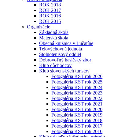
ROK 2018
ROK 2017
ROK 2016
ROK 2015
Organizácie
Základná škola
Materská škola
Obecná knižnica v Lučatíne
Telovýchovná jednota
Stolnotenisový oddiel
Dobrovoľný hasičský zbor
Klub dôchodcov
Klub slovenských turistov
Fotogaléria KST rok 2026
Fotogaléria KST rok 2025
Fotogaléria KST rok 2024
Fotogaléria KST rok 2023
Fotogaléria KST rok 2022
Fotogaléria KST rok 2021
Fotogaléria KST rok 2020
Fotogaléria KST rok 2019
Fotogaléria KST rok 2018
Fotogaléria KST rok 2017
Fotogaléria KST rok 2016
Klub priateľov lučatínskej prírody