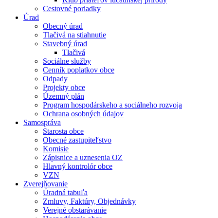
Cestovné poriadky
Úrad
Obecný úrad
Tlačivá na stiahnutie
Stavebný úrad
Tlačivá
Sociálne služby
Cenník poplatkov obce
Odpady
Projekty obce
Územný plán
Program hospodárskeho a sociálneho rozvoja
Ochrana osobných údajov
Samospráva
Starosta obce
Obecné zastupiteľstvo
Komisie
Zápisnice a uznesenia OZ
Hlavný kontrolór obce
VZN
Zverejňovanie
Úradná tabuľa
Zmluvy, Faktúry, Objednávky
Verejné obstarávanie