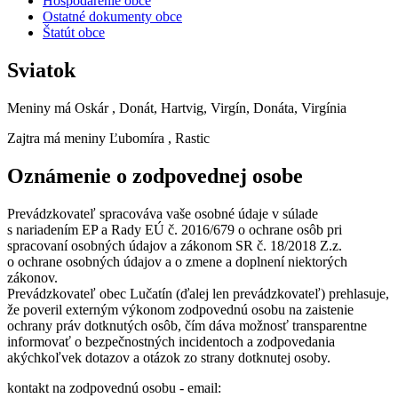
Hospodárenie obce
Ostatné dokumenty obce
Štatút obce
Sviatok
Meniny má
Oskár
, Donát, Hartvig, Virgín, Donáta, Virgínia
Zajtra má meniny
Ľubomíra
, Rastic
Oznámenie o zodpovednej osobe
Prevádzkovateľ spracováva vaše osobné údaje v súlade
s nariadením EP a Rady EÚ č. 2016/679 o ochrane osôb pri
spracovaní osobných údajov a zákonom SR č. 18/2018 Z.z.
o ochrane osobných údajov a o zmene a doplnení niektorých
zákonov.
Prevádzkovateľ obec Lučatín (ďalej len prevádzkovateľ) prehlasuje,
že poveril externým výkonom zodpovednú osobu na zaistenie
ochrany práv dotknutých osôb, čím dáva možnosť transparentne
informovať o bezpečnostných incidentoch a zodpovedania
akýchkoľvek dotazov a otázok zo strany dotknutej osoby.
kontakt na zodpovednú osobu - email: