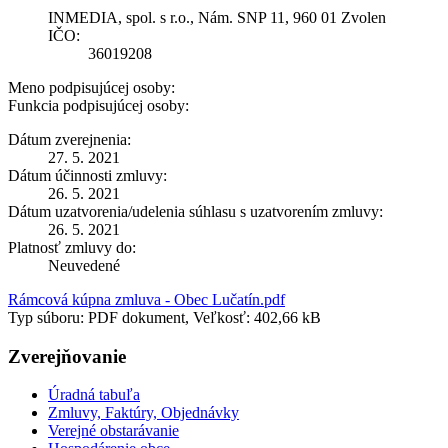
INMEDIA, spol. s r.o., Nám. SNP 11, 960 01 Zvolen
IČO:
36019208
Meno podpisujúcej osoby:
Funkcia podpisujúcej osoby:
Dátum zverejnenia:
27. 5. 2021
Dátum účinnosti zmluvy:
26. 5. 2021
Dátum uzatvorenia/udelenia súhlasu s uzatvorením zmluvy:
26. 5. 2021
Platnosť zmluvy do:
Neuvedené
Rámcová kúpna zmluva - Obec Lučatín.pdf
Typ súboru: PDF dokument, Veľkosť: 402,66 kB
Zverejňovanie
Úradná tabuľa
Zmluvy, Faktúry, Objednávky
Verejné obstarávanie