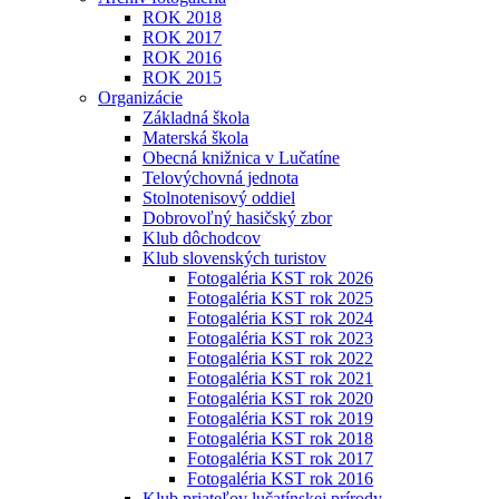
ROK 2018
ROK 2017
ROK 2016
ROK 2015
Organizácie
Základná škola
Materská škola
Obecná knižnica v Lučatíne
Telovýchovná jednota
Stolnotenisový oddiel
Dobrovoľný hasičský zbor
Klub dôchodcov
Klub slovenských turistov
Fotogaléria KST rok 2026
Fotogaléria KST rok 2025
Fotogaléria KST rok 2024
Fotogaléria KST rok 2023
Fotogaléria KST rok 2022
Fotogaléria KST rok 2021
Fotogaléria KST rok 2020
Fotogaléria KST rok 2019
Fotogaléria KST rok 2018
Fotogaléria KST rok 2017
Fotogaléria KST rok 2016
Klub priateľov lučatínskej prírody