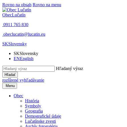
Rovno na obsah
Rovno na menu
Obec
Lučatín
0911 765 830
obeclucatin@lucatin.eu
SK
Slovensky
SK
Slovensky
EN
English
Hľadaný výraz
Hľadať
rozšírené vyhľadávanie
Menu
Obec
História
Symboly
Geografia
Demografické údaje
Lučatínske zvesti
Archív fotogaléria