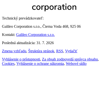
Technický prevádzkovateľ:
Galileo Corporation s.r.o., Čierna Voda 468, 925 06
Kontakt:
Galileo Corporation s.r.o.
Posledná aktualizácia: 31. 7. 2026
Zmena vzhľadu
,
Štruktúra stránok
,
RSS
,
Vytlačiť
Vyhlásenie o prístupnosti
,
Za obsah zodpovedá správca obsahu
,
Cookies
,
Vyhlásenie o ochrane súkromia
,
Webové sídlo