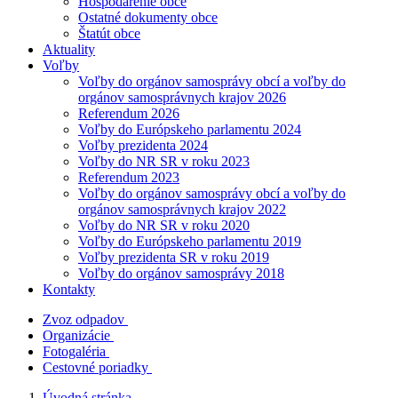
Hospodárenie obce
Ostatné dokumenty obce
Štatút obce
Aktuality
Voľby
Voľby do orgánov samosprávy obcí a voľby do
orgánov samosprávnych krajov 2026
Referendum 2026
Voľby do Európskeho parlamentu 2024
Voľby prezidenta 2024
Voľby do NR SR v roku 2023
Referendum 2023
Voľby do orgánov samosprávy obcí a voľby do
orgánov samosprávnych krajov 2022
Voľby do NR SR v roku 2020
Voľby do Európskeho parlamentu 2019
Voľby prezidenta SR v roku 2019
Voľby do orgánov samosprávy 2018
Kontakty
Zvoz odpadov
Organizácie
Fotogaléria
Cestovné poriadky
Úvodná stránka