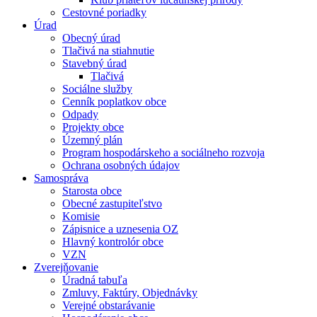
Cestovné poriadky
Úrad
Obecný úrad
Tlačivá na stiahnutie
Stavebný úrad
Tlačivá
Sociálne služby
Cenník poplatkov obce
Odpady
Projekty obce
Územný plán
Program hospodárskeho a sociálneho rozvoja
Ochrana osobných údajov
Samospráva
Starosta obce
Obecné zastupiteľstvo
Komisie
Zápisnice a uznesenia OZ
Hlavný kontrolór obce
VZN
Zverejňovanie
Úradná tabuľa
Zmluvy, Faktúry, Objednávky
Verejné obstarávanie