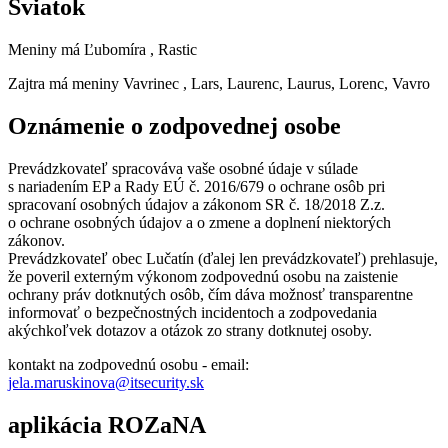
Sviatok
Meniny má
Ľubomíra
, Rastic
Zajtra má meniny
Vavrinec
, Lars, Laurenc, Laurus, Lorenc, Vavro
Oznámenie o zodpovednej osobe
Prevádzkovateľ spracováva vaše osobné údaje v súlade
s nariadením EP a Rady EÚ č. 2016/679 o ochrane osôb pri
spracovaní osobných údajov a zákonom SR č. 18/2018 Z.z.
o ochrane osobných údajov a o zmene a doplnení niektorých
zákonov.
Prevádzkovateľ obec Lučatín (ďalej len prevádzkovateľ) prehlasuje,
že poveril externým výkonom zodpovednú osobu na zaistenie
ochrany práv dotknutých osôb, čím dáva možnosť transparentne
informovať o bezpečnostných incidentoch a zodpovedania
akýchkoľvek dotazov a otázok zo strany dotknutej osoby.
kontakt na zodpovednú osobu - email:
jela.maruskinova@itsecurity.sk
aplikácia ROZaNA