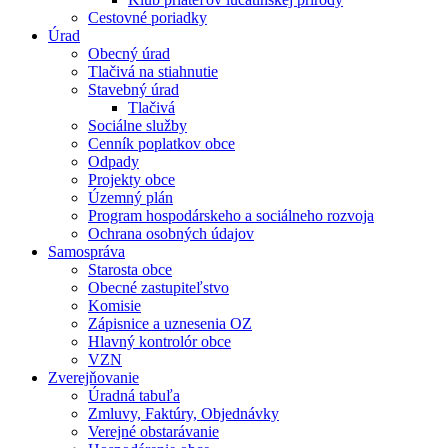
Cestovné poriadky
Úrad
Obecný úrad
Tlačivá na stiahnutie
Stavebný úrad
Tlačivá
Sociálne služby
Cenník poplatkov obce
Odpady
Projekty obce
Územný plán
Program hospodárskeho a sociálneho rozvoja
Ochrana osobných údajov
Samospráva
Starosta obce
Obecné zastupiteľstvo
Komisie
Zápisnice a uznesenia OZ
Hlavný kontrolór obce
VZN
Zverejňovanie
Úradná tabuľa
Zmluvy, Faktúry, Objednávky
Verejné obstarávanie