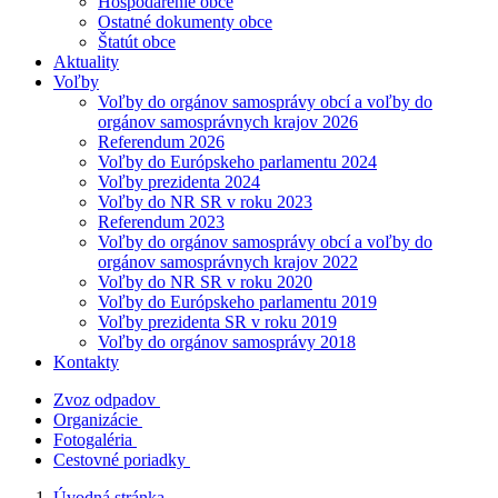
Hospodárenie obce
Ostatné dokumenty obce
Štatút obce
Aktuality
Voľby
Voľby do orgánov samosprávy obcí a voľby do
orgánov samosprávnych krajov 2026
Referendum 2026
Voľby do Európskeho parlamentu 2024
Voľby prezidenta 2024
Voľby do NR SR v roku 2023
Referendum 2023
Voľby do orgánov samosprávy obcí a voľby do
orgánov samosprávnych krajov 2022
Voľby do NR SR v roku 2020
Voľby do Európskeho parlamentu 2019
Voľby prezidenta SR v roku 2019
Voľby do orgánov samosprávy 2018
Kontakty
Zvoz odpadov
Organizácie
Fotogaléria
Cestovné poriadky
Úvodná stránka