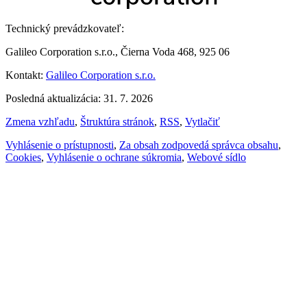
Technický prevádzkovateľ:
Galileo Corporation s.r.o., Čierna Voda 468, 925 06
Kontakt:
Galileo Corporation s.r.o.
Posledná aktualizácia: 31. 7. 2026
Zmena vzhľadu
,
Štruktúra stránok
,
RSS
,
Vytlačiť
Vyhlásenie o prístupnosti
,
Za obsah zodpovedá správca obsahu
,
Cookies
,
Vyhlásenie o ochrane súkromia
,
Webové sídlo