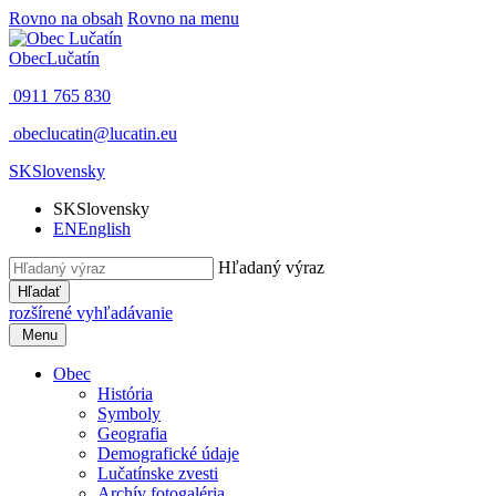
Rovno na obsah
Rovno na menu
Obec
Lučatín
0911 765 830
obeclucatin@lucatin.eu
SK
Slovensky
SK
Slovensky
EN
English
Hľadaný výraz
Hľadať
rozšírené vyhľadávanie
Menu
Obec
História
Symboly
Geografia
Demografické údaje
Lučatínske zvesti
Archív fotogaléria