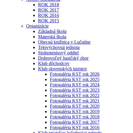
ROK 2018
ROK 2017
ROK 2016
ROK 2015
Organizácie
Základná škola
Materská škola
Obecná knižnica v Lučatíne
Telovýchovná jednota
Stolnotenisový oddiel
Dobrovoľný hasičský zbor
Klub dôchodcov
Klub slovenských turistov
Fotogaléria KST rok 2026
Fotogaléria KST rok 2025
Fotogaléria KST rok 2024
Fotogaléria KST rok 2023
Fotogaléria KST rok 2022
Fotogaléria KST rok 2021
Fotogaléria KST rok 2020
Fotogaléria KST rok 2019
Fotogaléria KST rok 2018
Fotogaléria KST rok 2017
Fotogaléria KST rok 2016
Klub priateľov lučatínskej prírody