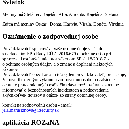
Sviatok
Meniny má
Štefánia
, Kajetán, Afra, Afrodita, Kajetána, Štefana
Zajtra má meniny
Oskár
, Donát, Hartvig, Virgín, Donáta, Virgínia
Oznámenie o zodpovednej osobe
Prevádzkovateľ spracováva vaše osobné údaje v súlade
s nariadením EP a Rady EÚ č. 2016/679 o ochrane osôb pri
spracovaní osobných údajov a zákonom SR č. 18/2018 Z.z.
o ochrane osobných údajov a o zmene a doplnení niektorých
zákonov.
Prevádzkovateľ obec Lučatín (ďalej len prevádzkovateľ) prehlasuje,
že poveril externým výkonom zodpovednú osobu na zaistenie
ochrany práv dotknutých osôb, čím dáva možnosť transparentne
informovať o bezpečnostných incidentoch a zodpovedania
akýchkoľvek dotazov a otázok zo strany dotknutej osoby.
kontakt na zodpovednú osobu - email:
jela.maruskinova@itsecurity.sk
aplikácia ROZaNA